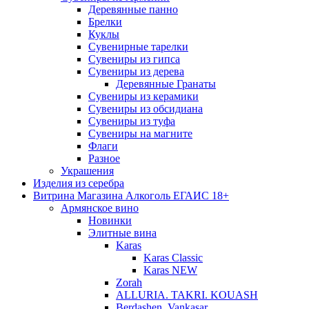
Деревянные панно
Брелки
Куклы
Сувенирные тарелки
Сувениры из гипса
Сувениры из дерева
Деревянные Гранаты
Сувениры из керамики
Сувениры из обсидиана
Сувениры из туфа
Сувениры на магните
Флаги
Разное
Украшения
Изделия из серебра
Витрина Магазина Алкоголь ЕГАИС 18+
Армянское вино
Новинки
Элитные вина
Karas
Karas Classic
Karas NEW
Zorah
ALLURIA. TAKRI. KOUASH
Berdashen. Vankasar