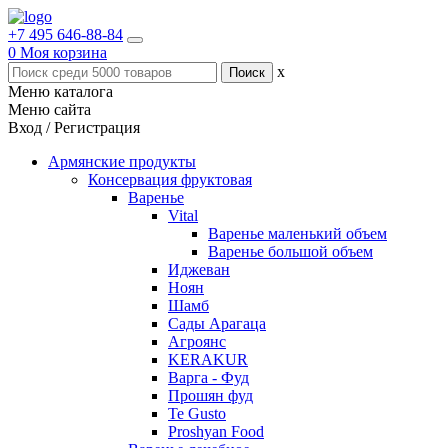
+7 495 646-88-84
0
Моя корзина
x
Меню каталога
Меню сайта
Вход / Регистрация
Армянские продукты
Консервация фруктовая
Варенье
Vital
Варенье маленький объем
Варенье большой объем
Иджеван
Ноян
Шамб
Сады Арагаца
Агроянс
KERAKUR
Варга - Фуд
Прошян фуд
Te Gusto
Proshyan Food