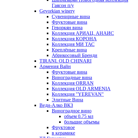
Гаясон п/у
Gevorkian winery
Сувенирные вина
Фруктовые вина
Геворкян вина
Коллекция АРИАЦ. АНАИС
Коллекция КОРОНА
Коллекция МИ ТАС
Креплёные вина
Абрикосовый Бренди
TIRANI. OLD CHINARI
Армения Вайн
Фруктовые вина
Виноградные вина
Коллекция ORRAN
Коллекция OLD ARMENIA
Коллекция "YEREVAN"
Элитные Вина
Веди-Алко ВКЗ
Виноградное вино
объем 0.75 мл
большие объемы
Фруктовое
в керамике