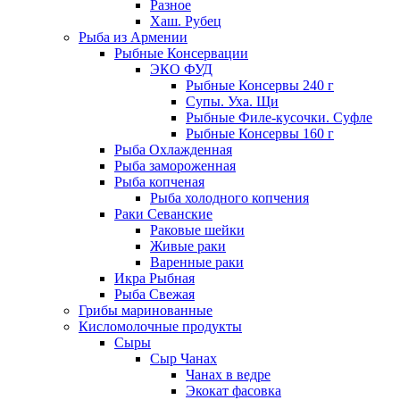
Разное
Хаш. Рубец
Рыба из Армении
Рыбные Консервации
ЭКО ФУД
Рыбные Консервы 240 г
Супы. Уха. Щи
Рыбные Филе-кусочки. Суфле
Рыбные Консервы 160 г
Рыба Охлажденная
Рыба замороженная
Рыба копченая
Рыба холодного копчения
Раки Севанские
Раковые шейки
Живые раки
Варенные раки
Икра Рыбная
Рыба Свежая
Грибы маринованные
Кисломолочные продукты
Сыры
Сыр Чанах
Чанах в ведре
Экокат фасовка