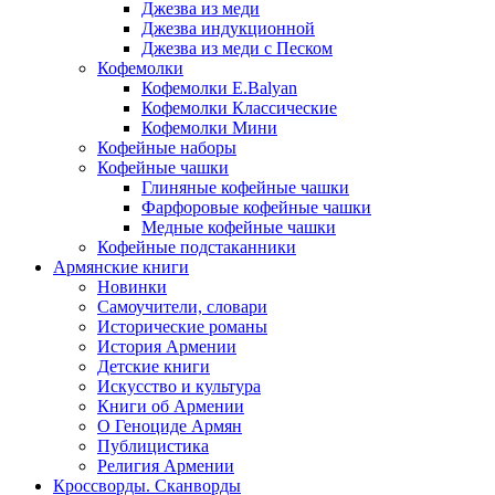
Джезва из меди
Джезва индукционной
Джезва из меди с Песком
Кофемолки
Кофемолки E.Balyan
Кофемолки Классические
Кофемолки Мини
Кофейные наборы
Кофейные чашки
Глиняные кофейные чашки
Фарфоровые кофейные чашки
Медные кофейные чашки
Кофейные подстаканники
Армянские книги
Новинки
Самоучители, словари
Исторические романы
История Армении
Детские книги
Иcкусство и культура
Книги об Армении
О Геноциде Армян
Публицистика
Религия Армении
Кроссворды. Сканворды