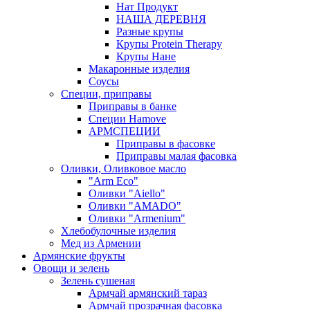
Нат Продукт
НАША ДЕРЕВНЯ
Разные крупы
Крупы Protein Therapy
Крупы Нане
Макаронные изделия
Соусы
Специи, приправы
Приправы в банке
Специи Hamove
АРМСПЕЦИИ
Приправы в фасовке
Приправы малая фасовка
Оливки, Оливковое масло
"Arm Eco"
Оливки "Aiello"
Оливки "AMADO"
Оливки "Armenium"
Хлебобулочные изделия
Мед из Армении
Армянские фрукты
Овощи и зелень
Зелень сушеная
Армчай армянский тараз
Армчай прозрачная фасовка