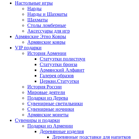
Настольные игры
Нарды
Нарды и Шахматы
Шахматы
Столы ломберные
Аксессуары для игр
Армянские Этно Ковры
Армянские ковры
VIP подарки
История Армении
Статуэтки полистоун
Статуэтки бронза
Армянский Алфавит
Галерея образов
Церкви.Статуэтки
История России
Мировые деятели
Подарки из Дерева
Сувенирные светильники
Сувенирные ночники
Армянские монеты
Сувениры и подарки
Подарки из Армении
Деревянные изделия
Деревянные подставки для напитков