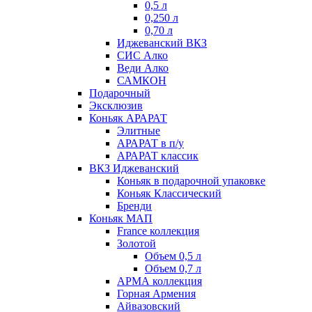
0,5 л
0,250 л
0,70 л
Иджеванский ВКЗ
СИС Алко
Веди Алко
САМКОН
Подарочный
Эксклюзив
Коньяк АРАРАТ
Элитные
АРАРАТ в п/у
АРАРАТ классик
ВКЗ Иджеванский
Коньяк в подарочной упаковке
Коньяк Классический
Бренди
Коньяк МАП
France коллекция
Золотой
Объем 0,5 л
Объем 0,7 л
АРМА коллекция
Горная Армения
Айвазовский