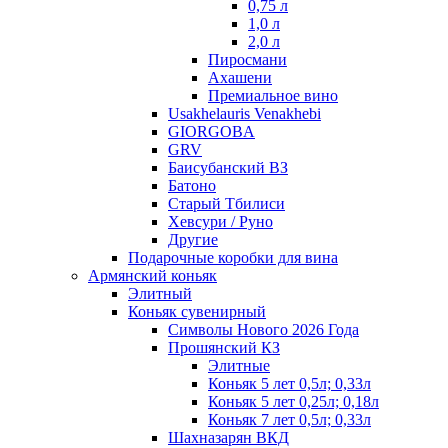
0,75 л
1,0 л
2,0 л
Пиросмани
Ахашени
Премиальное вино
Usakhelauris Venakhebi
GIORGOBA
GRV
Баисубанский ВЗ
Батоно
Старый Тбилиси
Хевсури / Руно
Другие
Подарочные коробки для вина
Армянский коньяк
Элитный
Коньяк сувенирный
Символы Нового 2026 Года
Прошянский КЗ
Элитные
Коньяк 5 лет 0,5л; 0,33л
Коньяк 5 лет 0,25л; 0,18л
Коньяк 7 лет 0,5л; 0,33л
Шахназарян ВКД