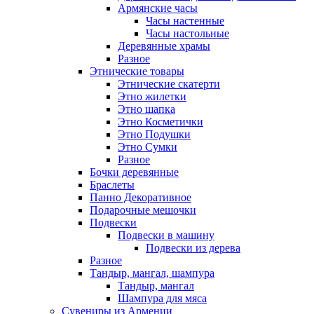
Армянские часы
Часы настенные
Часы настольные
Деревянные храмы
Разное
Этнические товары
Этнические скатерти
Этно жилетки
Этно шапка
Этно Косметички
Этно Подушки
Этно Сумки
Разное
Бочки деревянные
Браслеты
Панно Декоративное
Подарочные мешочки
Подвески
Подвески в машину
Подвески из дерева
Разное
Тандыр, мангал, шампура
Тандыр, мангал
Шампура для мяса
Сувениры из Армении