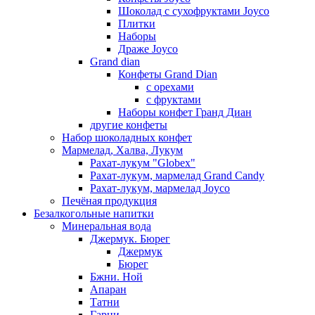
Шоколад с сухофруктами Joyco
Плитки
Наборы
Драже Joyco
Grand dian
Конфеты Grand Dian
с орехами
с фруктами
Наборы конфет Гранд Диан
другие конфеты
Набор шоколадных конфет
Мармелад, Халва, Лукум
Рахат-лукум "Globex"
Рахат-лукум, мармелад Grand Candy
Рахат-лукум, мармелад Joyco
Печёная продукция
Безалкогольные напитки
Минеральная вода
Джермук. Бюрег
Джермук
Бюрег
Бжни. Ной
Апаран
Татни
Гарни