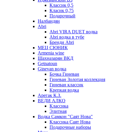
Классик 0,5
Класик 0,75
Подарочный
Налбандян
Abri
Abri VIRA DUET водка
Abri водка в тубе
Бренди Abri
МЕЦ СЮНИК
Armenia wine
Шахназарян ВКД
Getnatoun
Ginevan водка
Бочка Гиневан
Гиневан Золотая коллекция
Гиневан классик
Крепкая водка
Арегак К.З.
ВЕДИ АЛКО
Классика
Элитная
Водка Самкон "Саят Нова"
Классика Саят Нова
Подарочные наборы