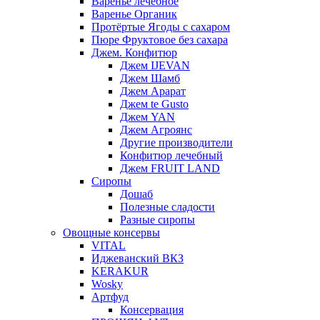
Варенье лечебное
Варенье Органик
Протёртые Ягоды с сахаром
Пюре Фруктовое без сахара
Джем. Конфитюр
Джем IJEVAN
Джем Шамб
Джем Арарат
Джем te Gusto
Джем YAN
Джем Агроянс
Другие производители
Конфитюр лечебный
Джем FRUIT LAND
Сиропы
Дошаб
Полезные сладости
Разные сиропы
Овощные консервы
VITAL
Иджеванский ВКЗ
KERAKUR
Wosky
Артфуд
Консервация