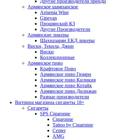
Другие производители бренди
Армянское шампанское
Armenia Wine
Ginevan
Прошянский КЗ
Другие Производители
Армянские ликеры
Шахназарян ЕКД ликеры
Виски, Текила, Джин
Виски
Коллекционные
Армянское пиво
Крафтовое Пиво
Армянское пиво Гюмри
Армянское пиво Киликия
Армянское пиво Котайк
Армянское пиво Дилижан
Разные производители
Витрина магазина сигареты 18+
Cигареты
SPS Cigaronne
Сigaronne
Tattoo by Cigaronne
Center
AMG