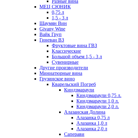
Разные вина
МЕЦ СЮНИК
0,75 л
1,5 - 3 л
Шаумян Вин
Givany Wine
Вайк Груп
Гиневан ВЗ
Фруктовые вина ГВЗ
Классические
Большой объем 1,5 - 3 л
Сувенирные
Другие производители
Миниатюрные вина
Грузинское вино
Кварельский Погреб
Киндзмараули
Киндзмараули 0,75 л.
Киндзмараули 1,0 л.
Киндзмараули 2,0 л.
Алазанская Долина
Алазанка 0,75 л
Алазанка 1,0 л
Алазанка 2,0 л
Саперави