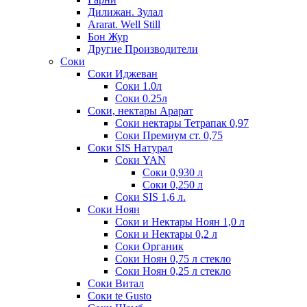
Дилижан. Зулал
Ararat. Well Still
Бон Жур
Другие Производители
Соки
Соки Иджеван
Соки 1.0л
Соки 0.25л
Соки, нектары Арарат
Соки нектары Тетрапак 0,97
Соки Премиум ст. 0,75
Соки SIS Натурал
Соки YAN
Соки 0,930 л
Соки 0,250 л
Соки SIS 1,6 л.
Соки Ноян
Соки и Нектары Ноян 1,0 л
Соки и Нектары 0,2 л
Соки Органик
Соки Ноян 0,75 л стекло
Соки Ноян 0,25 л стекло
Соки Витал
Соки te Gusto