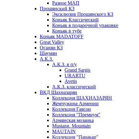
Разное МАП
Прошянский КЗ
Эксклюзив Прошянского КЗ
Коньяк Классический
Коньяк в подарочной упаковке
Коньяк в тубе
Коньяк MADATOFF
Great Valley
Оганян КЗ
Шаумян
А.К.З.
А.К.З. в п/у
Grand Sargis
URARTU
Avetis
А.К.З. классический
ВКД Шахназарян
Коллекция ШАХНАЗАРЯН
Жемчужина Армении
Коллекция Гаясон
Коллекция "Премиум"
Армянская мозаика
Mustang. Mountain
MAUTAIN
Коллекция "Паракар"