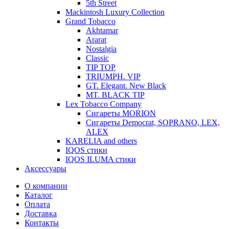
5th Street
Mackintosh Luxury Collection
Grand Tobacco
Akhtamar
Ararat
Nostalgia
Classic
TIP TOP
TRIUMPH. VIP
GT. Elegant. New Black
MT. BLACK TIP
Lex Tobacco Company
Сигареты MORION
Сигареты Democrat, SOPRANO, LEX,
ALEX
KARELIA and others
IQOS стики
IQOS ILUMA стики
Аксессуары
О компании
Каталог
Оплата
Доставка
Контакты