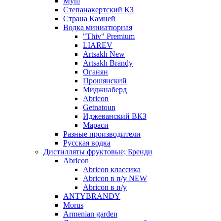
Муш
Степанакертский КЗ
Страна Камней
Водка миниатюрная
"Thiv" Premium
LIAREV
Artsakh New
Artsakh Brandy
Оганян
Прошянский
Миджнаберд
Abricon
Getnatoun
Иджеванский ВКЗ
Мараси
Разные производители
Русская водка
Дистилляты фруктовые; Бренди
Abricon
Abricon классика
Abricon в п/у NEW
Abricon в п/у
ANTYBRANDY
Morus
Armenian garden