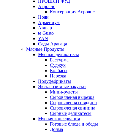
ПРОШЯН ФУД
Агроянс
Консервация Агроянс
Ноян
Армениум
Авшар
te Gusto
YAN
Сады Арагаца
Мясные Продукты
Мясные деликатесы
Бастурма
Суджух
Колбасы
Нарезка
Полуфабрикаты
Эксклюзивные закуски
Мини-рулеты
Сыровяленая вырезка
Сыровяленая говядина
Сыровяленая свинина
Сырные деликатесы
Мясная консервация
Готовые блюда и обеды
Долма