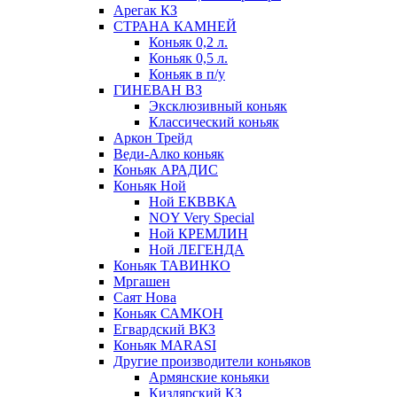
Арегак КЗ
СТРАНА КАМНЕЙ
Коньяк 0,2 л.
Коньяк 0,5 л.
Коньяк в п/у
ГИНЕВАН ВЗ
Эксклюзивный коньяк
Классический коньяк
Аркон Трейд
Веди-Алко коньяк
Коньяк АРАДИС
Коньяк Ной
Ной ЕКВВКА
NOY Very Special
Ной КРЕМЛИН
Ной ЛЕГЕНДА
Коньяк ТАВИНКО
Мргашен
Саят Нова
Коньяк САМКОН
Егвардский ВКЗ
Коньяк MARASI
Другие производители коньяков
Армянские коньяки
Кизлярский КЗ