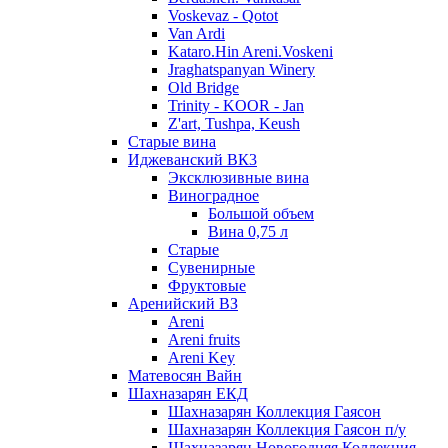
Voskevaz - Qotot
Van Ardi
Kataro.Hin Areni.Voskeni
Jraghatspanyan Winery
Old Bridge
Trinity - KOOR - Jan
Z'art, Tushpa, Keush
Старые вина
Иджеванский ВК3
Эксклюзивные вина
Виноградное
Большой объем
Вина 0,75 л
Старые
Сувенирные
Фруктовые
Аренийский ВЗ
Areni
Areni fruits
Areni Key
Матевосян Вайн
Шахназарян ЕКД
Шахназарян Коллекция Гаясон
Шахназарян Коллекция Гаясон п/у
Шахназарян Новогодняя Коллекция