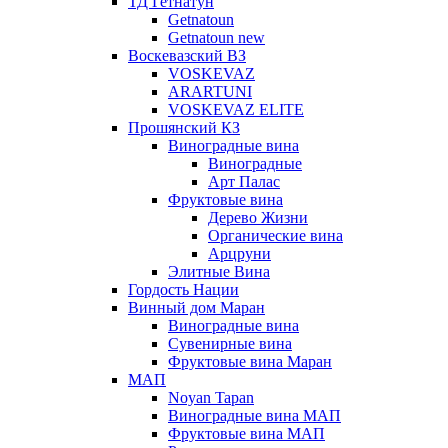
ТД Гетнатун
Getnatoun
Getnatoun new
Воскевазский ВЗ
VOSKEVAZ
ARARTUNI
VOSKEVAZ ELITE
Прошянский КЗ
Виноградные вина
Виноградные
Арт Палас
Фруктовые вина
Дерево Жизни
Органические вина
Арцруни
Элитные Вина
Гордость Нации
Винный дом Маран
Виноградные вина
Сувенирные вина
Фруктовые вина Маран
МАП
Noyan Tapan
Виноградные вина МАП
Фруктовые вина МАП