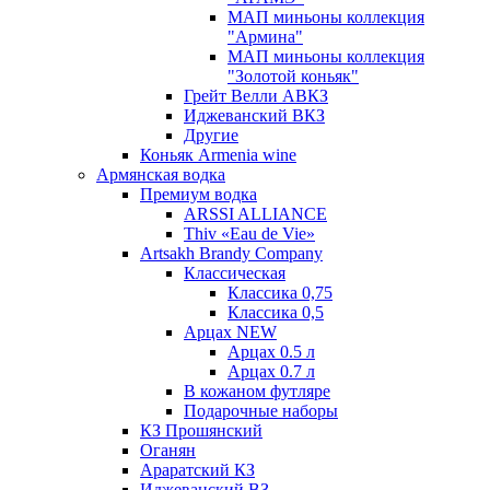
МАП миньоны коллекция
"Армина"
МАП миньоны коллекция
"Золотой коньяк"
Грейт Велли АВКЗ
Иджеванский ВКЗ
Другие
Коньяк Armenia wine
Армянская водка
Премиум водка
ARSSI ALLIANCE
Thiv «Eau de Vie»
Artsakh Brandy Company
Классическая
Классика 0,75
Классика 0,5
Арцах NEW
Арцах 0.5 л
Арцах 0.7 л
В кожаном футляре
Подарочные наборы
КЗ Прошянский
Оганян
Араратский КЗ
Иджеванский ВЗ