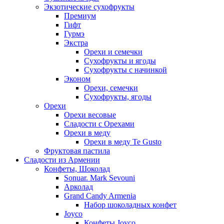
Экзотические сухофрукты
Премиум
Гифт
Гурмэ
Экстра
Орехи и семечки
Сухофрукты и ягоды
Сухофрукты с начинкой
Эконом
Орехи, семечки
Сухофрукты, ягоды
Орехи
Орехи весовые
Сладости с Орехами
Орехи в меду
Орехи в меду Te Gusto
Фруктовая пастила
Сладости из Армении
Конфеты, Шоколад
Sonuar. Mark Sevouni
Арколад
Grand Candy Armenia
Набор шоколадных конфет
Joyco
Конфеты Joyco