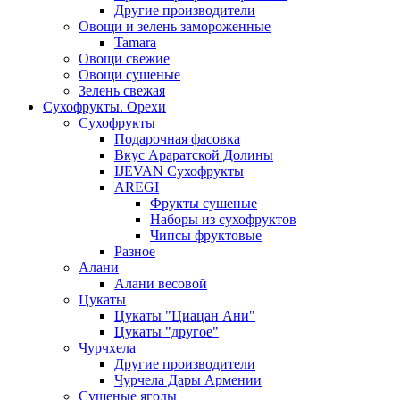
Другие производители
Овощи и зелень замороженные
Tamara
Овощи свежие
Овощи сушеные
Зелень свежая
Сухофрукты. Орехи
Сухофрукты
Подарочная фасовка
Вкус Араратской Долины
IJEVAN Сухофрукты
AREGI
Фрукты сушеные
Наборы из сухофруктов
Чипсы фруктовые
Разное
Алани
Алани весовой
Цукаты
Цукаты "Циацан Ани"
Цукаты "другое"
Чурчхела
Другие производители
Чурчела Дары Армении
Сушеные ягоды