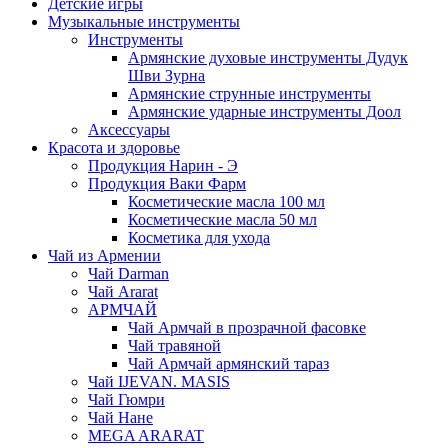
Детские игры
Музыкальные инструменты
Инструменты
Армянские духовые инструменты Дудук
Шви Зурна
Армянские струнные инструменты
Армянские ударные инструменты Доол
Аксессуары
Красота и здоровье
Продукция Нарин - Э
Продукция Ваки Фарм
Косметические масла 100 мл
Косметические масла 50 мл
Косметика для ухода
Чай из Армении
Чай Darman
Чай Ararat
АРМЧАЙ
Чай Армчай в прозрачной фасовке
Чай травяной
Чай Армчай армянский тараз
Чай IJEVAN. MASIS
Чай Гюмри
Чай Нане
MEGA ARARAT