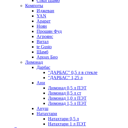
Соки Шамб
Компоты
Иджеван
YAN
Арарат
Ноян
Прошян Фуд
Агроянс
Витал
te Gusto
Шамб
Арцах Био
Лимонад
Дарбас
"ДАРБАС" 0,5 л в стекле
"ДАРБАС" 1,25 л
Ани
Лимонад 0,5 л ПЭТ
Лимонад 0,5 л ст
Лимонад 1,0 л ПЭТ
Лимонад 1,5 л ПЭТ
Ануш
Натахтари
Натахтари 0,5 л
Натахтари 1 л ПЭТ