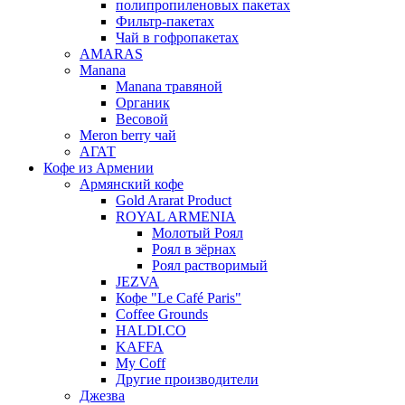
полипропиленовых пакетах
Фильтр-пакетах
Чай в гофропакетах
AMARAS
Manana
Manana травяной
Органик
Весовой
Meron berry чай
АГАТ
Кофе из Армении
Армянский кофе
Gold Ararat Product
ROYAL ARMENIA
Молотый Роял
Роял в зёрнах
Роял растворимый
JEZVA
Кофе "Le Café Paris"
Coffee Grounds
HALDI.CO
KAFFA
My Coff
Другие производители
Джезва