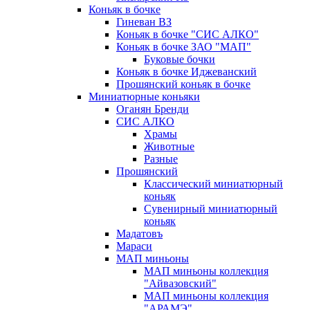
Коньяк в бочке
Гиневан ВЗ
Коньяк в бочке "СИС АЛКО"
Коньяк в бочке ЗАО "МАП"
Буковые бочки
Коньяк в бочке Иджеванский
Прошянский коньяк в бочке
Миниатюрные коньяки
Оганян Бренди
СИС АЛКО
Храмы
Животные
Разные
Прошянский
Классический миниатюрный
коньяк
Сувенирный миниатюрный
коньяк
Мадатовъ
Мараси
МАП миньоны
МАП миньоны коллекция
"Айвазовский"
МАП миньоны коллекция
"АРАМЭ"