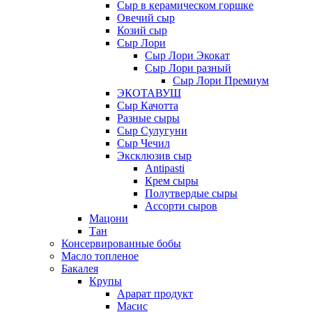
Сыр в керамическом горшке
Овечий сыр
Козий сыр
Сыр Лори
Сыр Лори Экокат
Сыр Лори разный
Сыр Лори Премиум
ЭКОТАВУШ
Сыр Качотта
Разные сыры
Сыр Сулугуни
Сыр Чечил
Эксклюзив сыр
Antipasti
Крем сыры
Полутвердые сыры
Ассорти сыров
Мацони
Тан
Консервированные бобы
Масло топленое
Бакалея
Крупы
Арарат продукт
Масис