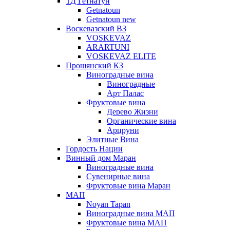
ТД Гетнатун
Getnatoun
Getnatoun new
Воскевазский ВЗ
VOSKEVAZ
ARARTUNI
VOSKEVAZ ELITE
Прошянский КЗ
Виноградные вина
Виноградные
Арт Палас
Фруктовые вина
Дерево Жизни
Органические вина
Арцруни
Элитные Вина
Гордость Нации
Винный дом Маран
Виноградные вина
Сувенирные вина
Фруктовые вина Маран
МАП
Noyan Tapan
Виноградные вина МАП
Фруктовые вина МАП