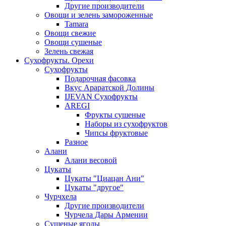
Другие производители
Овощи и зелень замороженные
Tamara
Овощи свежие
Овощи сушеные
Зелень свежая
Сухофрукты. Орехи
Сухофрукты
Подарочная фасовка
Вкус Араратской Долины
IJEVAN Сухофрукты
AREGI
Фрукты сушеные
Наборы из сухофруктов
Чипсы фруктовые
Разное
Алани
Алани весовой
Цукаты
Цукаты "Циацан Ани"
Цукаты "другое"
Чурчхела
Другие производители
Чурчела Дары Армении
Сушеные ягоды