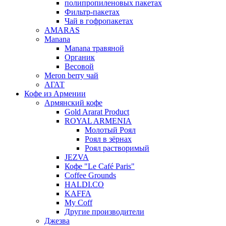
полипропиленовых пакетах
Фильтр-пакетах
Чай в гофропакетах
AMARAS
Manana
Manana травяной
Органик
Весовой
Meron berry чай
АГАТ
Кофе из Армении
Армянский кофе
Gold Ararat Product
ROYAL ARMENIA
Молотый Роял
Роял в зёрнах
Роял растворимый
JEZVA
Кофе "Le Café Paris"
Coffee Grounds
HALDI.CO
KAFFA
My Coff
Другие производители
Джезва