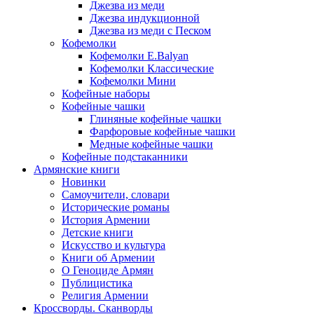
Джезва из меди
Джезва индукционной
Джезва из меди с Песком
Кофемолки
Кофемолки E.Balyan
Кофемолки Классические
Кофемолки Мини
Кофейные наборы
Кофейные чашки
Глиняные кофейные чашки
Фарфоровые кофейные чашки
Медные кофейные чашки
Кофейные подстаканники
Армянские книги
Новинки
Самоучители, словари
Исторические романы
История Армении
Детские книги
Иcкусство и культура
Книги об Армении
О Геноциде Армян
Публицистика
Религия Армении
Кроссворды. Сканворды