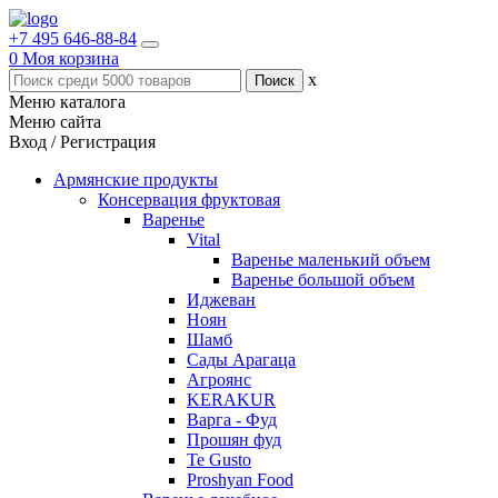
+7 495 646-88-84
0
Моя корзина
x
Меню каталога
Меню сайта
Вход / Регистрация
Армянские продукты
Консервация фруктовая
Варенье
Vital
Варенье маленький объем
Варенье большой объем
Иджеван
Ноян
Шамб
Сады Арагаца
Агроянс
KERAKUR
Варга - Фуд
Прошян фуд
Te Gusto
Proshyan Food