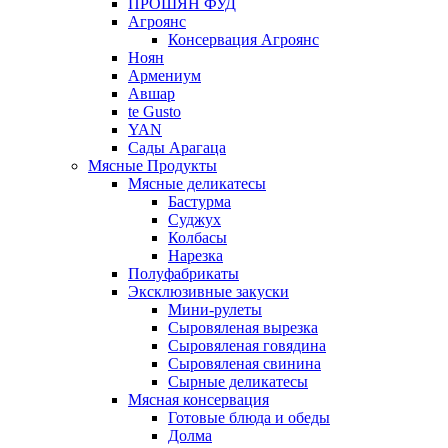
ПРОШЯН ФУД
Агроянс
Консервация Агроянс
Ноян
Армениум
Авшар
te Gusto
YAN
Сады Арагаца
Мясные Продукты
Мясные деликатесы
Бастурма
Суджух
Колбасы
Нарезка
Полуфабрикаты
Эксклюзивные закуски
Мини-рулеты
Сыровяленая вырезка
Сыровяленая говядина
Сыровяленая свинина
Сырные деликатесы
Мясная консервация
Готовые блюда и обеды
Долма