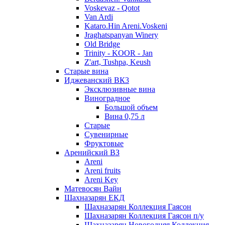
Voskevaz - Qotot
Van Ardi
Kataro.Hin Areni.Voskeni
Jraghatspanyan Winery
Old Bridge
Trinity - KOOR - Jan
Z'art, Tushpa, Keush
Старые вина
Иджеванский ВК3
Эксклюзивные вина
Виноградное
Большой объем
Вина 0,75 л
Старые
Сувенирные
Фруктовые
Аренийский ВЗ
Areni
Areni fruits
Areni Key
Матевосян Вайн
Шахназарян ЕКД
Шахназарян Коллекция Гаясон
Шахназарян Коллекция Гаясон п/у
Шахназарян Новогодняя Коллекция