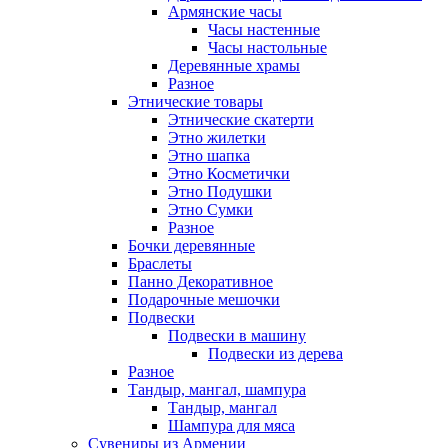
Армянские часы
Часы настенные
Часы настольные
Деревянные храмы
Разное
Этнические товары
Этнические скатерти
Этно жилетки
Этно шапка
Этно Косметички
Этно Подушки
Этно Сумки
Разное
Бочки деревянные
Браслеты
Панно Декоративное
Подарочные мешочки
Подвески
Подвески в машину
Подвески из дерева
Разное
Тандыр, мангал, шампура
Тандыр, мангал
Шампура для мяса
Сувениры из Армении