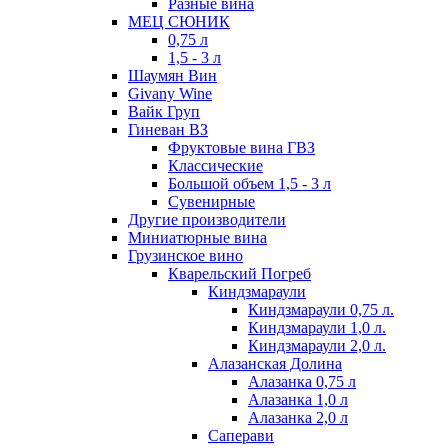
Разные вина
МЕЦ СЮНИК
0,75 л
1,5 - 3 л
Шаумян Вин
Givany Wine
Вайк Груп
Гиневан ВЗ
Фруктовые вина ГВЗ
Классические
Большой объем 1,5 - 3 л
Сувенирные
Другие производители
Миниатюрные вина
Грузинское вино
Кварельский Погреб
Киндзмараули
Киндзмараули 0,75 л.
Киндзмараули 1,0 л.
Киндзмараули 2,0 л.
Алазанская Долина
Алазанка 0,75 л
Алазанка 1,0 л
Алазанка 2,0 л
Саперави