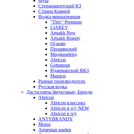
Муш
Степанакертский КЗ
Страна Камней
Водка миниатюрная
"Thiv" Premium
LIAREV
Artsakh New
Artsakh Brandy
Оганян
Прошянский
Миджнаберд
Abricon
Getnatoun
Иджеванский ВКЗ
Мараси
Разные производители
Русская водка
Дистилляты фруктовые; Бренди
Abricon
Abricon классика
Abricon в п/у NEW
Abricon в п/у
ANTYBRANDY
Morus
Armenian garden