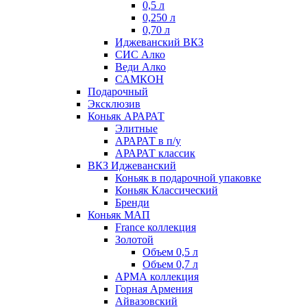
0,5 л
0,250 л
0,70 л
Иджеванский ВКЗ
СИС Алко
Веди Алко
САМКОН
Подарочный
Эксклюзив
Коньяк АРАРАТ
Элитные
АРАРАТ в п/у
АРАРАТ классик
ВКЗ Иджеванский
Коньяк в подарочной упаковке
Коньяк Классический
Бренди
Коньяк МАП
France коллекция
Золотой
Объем 0,5 л
Объем 0,7 л
АРМА коллекция
Горная Армения
Айвазовский