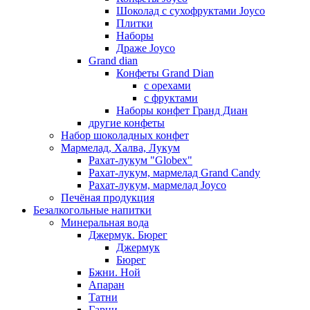
Шоколад с сухофруктами Joyco
Плитки
Наборы
Драже Joyco
Grand dian
Конфеты Grand Dian
с орехами
с фруктами
Наборы конфет Гранд Диан
другие конфеты
Набор шоколадных конфет
Мармелад, Халва, Лукум
Рахат-лукум "Globex"
Рахат-лукум, мармелад Grand Candy
Рахат-лукум, мармелад Joyco
Печёная продукция
Безалкогольные напитки
Минеральная вода
Джермук. Бюрег
Джермук
Бюрег
Бжни. Ной
Апаран
Татни
Гарни