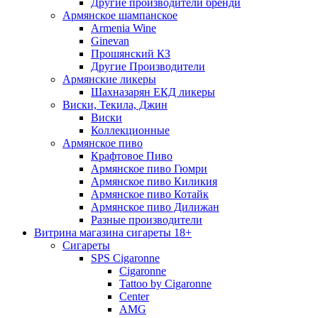
Другие производители бренди
Армянское шампанское
Armenia Wine
Ginevan
Прошянский КЗ
Другие Производители
Армянские ликеры
Шахназарян ЕКД ликеры
Виски, Текила, Джин
Виски
Коллекционные
Армянское пиво
Крафтовое Пиво
Армянское пиво Гюмри
Армянское пиво Киликия
Армянское пиво Котайк
Армянское пиво Дилижан
Разные производители
Витрина магазина сигареты 18+
Cигареты
SPS Cigaronne
Сigaronne
Tattoo by Cigaronne
Center
AMG