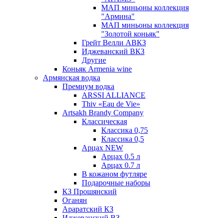
МАП миньоны коллекция
"Армина"
МАП миньоны коллекция
"Золотой коньяк"
Грейт Велли АВКЗ
Иджеванский ВКЗ
Другие
Коньяк Armenia wine
Армянская водка
Премиум водка
ARSSI ALLIANCE
Thiv «Eau de Vie»
Artsakh Brandy Company
Классическая
Классика 0,75
Классика 0,5
Арцах NEW
Арцах 0.5 л
Арцах 0.7 л
В кожаном футляре
Подарочные наборы
КЗ Прошянский
Оганян
Араратский КЗ
Иджеванский ВЗ