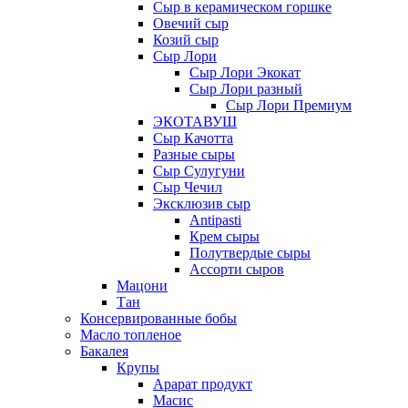
Сыр в керамическом горшке
Овечий сыр
Козий сыр
Сыр Лори
Сыр Лори Экокат
Сыр Лори разный
Сыр Лори Премиум
ЭКОТАВУШ
Сыр Качотта
Разные сыры
Сыр Сулугуни
Сыр Чечил
Эксклюзив сыр
Antipasti
Крем сыры
Полутвердые сыры
Ассорти сыров
Мацони
Тан
Консервированные бобы
Масло топленое
Бакалея
Крупы
Арарат продукт
Масис