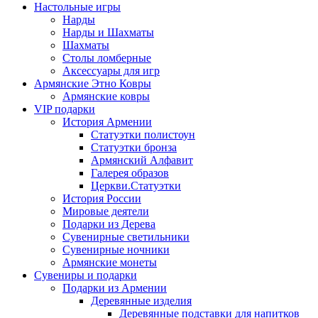
Настольные игры
Нарды
Нарды и Шахматы
Шахматы
Столы ломберные
Аксессуары для игр
Армянские Этно Ковры
Армянские ковры
VIP подарки
История Армении
Статуэтки полистоун
Статуэтки бронза
Армянский Алфавит
Галерея образов
Церкви.Статуэтки
История России
Мировые деятели
Подарки из Дерева
Сувенирные светильники
Сувенирные ночники
Армянские монеты
Сувениры и подарки
Подарки из Армении
Деревянные изделия
Деревянные подставки для напитков