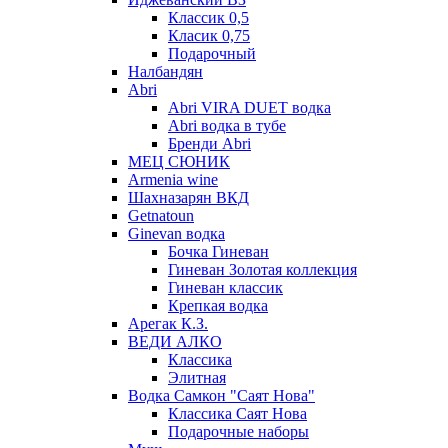
Классик 0,5
Класик 0,75
Подарочный
Налбандян
Abri
Abri VIRA DUET водка
Abri водка в тубе
Бренди Abri
МЕЦ СЮНИК
Armenia wine
Шахназарян ВКД
Getnatoun
Ginevan водка
Бочка Гиневан
Гиневан Золотая коллекция
Гиневан классик
Крепкая водка
Арегак К.З.
ВЕДИ АЛКО
Классика
Элитная
Водка Самкон "Саят Нова"
Классика Саят Нова
Подарочные наборы