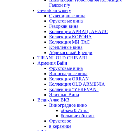
Гаясон п/у
Gevorkian winery
Сувенирные вина
Фруктовые вина
Геворкян вина
Коллекция АРИАЦ. АНАИС
Коллекция КОРОНА
Коллекция МИ ТАС
Креплёные вина
Абрикосовый Бренди
TIRANI. OLD CHINARI
Армения Вайн
Фруктовые вина
Виноградные вина
Коллекция ORRAN
Коллекция OLD ARMENIA
Коллекция "YEREVAN"
Элитные Вина
Веди-Алко ВКЗ
Виноградное вино
объем 0.75 мл
большие объемы
Фруктовое
в керамике