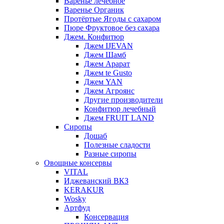
Варенье лечебное
Варенье Органик
Протёртые Ягоды с сахаром
Пюре Фруктовое без сахара
Джем. Конфитюр
Джем IJEVAN
Джем Шамб
Джем Арарат
Джем te Gusto
Джем YAN
Джем Агроянс
Другие производители
Конфитюр лечебный
Джем FRUIT LAND
Сиропы
Дошаб
Полезные сладости
Разные сиропы
Овощные консервы
VITAL
Иджеванский ВКЗ
KERAKUR
Wosky
Артфуд
Консервация