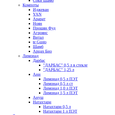
Соки Шамб
Компоты
Иджеван
YAN
Арарат
Ноян
Прошян Фуд
Агроянс
Витал
te Gusto
Шамб
Арцах Био
Лимонад
Дарбас
"ДАРБАС" 0,5 л в стекле
"ДАРБАС" 1,25 л
Ани
Лимонад 0,5 л ПЭТ
Лимонад 0,5 л ст
Лимонад 1,0 л ПЭТ
Лимонад 1,5 л ПЭТ
Ануш
Натахтари
Натахтари 0,5 л
Натахтари 1 л ПЭТ