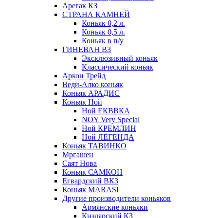
Арегак КЗ
СТРАНА КАМНЕЙ
Коньяк 0,2 л.
Коньяк 0,5 л.
Коньяк в п/у
ГИНЕВАН ВЗ
Эксклюзивный коньяк
Классический коньяк
Аркон Трейд
Веди-Алко коньяк
Коньяк АРАДИС
Коньяк Ной
Ной ЕКВВКА
NOY Very Special
Ной КРЕМЛИН
Ной ЛЕГЕНДА
Коньяк ТАВИНКО
Мргашен
Саят Нова
Коньяк САМКОН
Егвардский ВКЗ
Коньяк MARASI
Другие производители коньяков
Армянские коньяки
Кизлярский КЗ