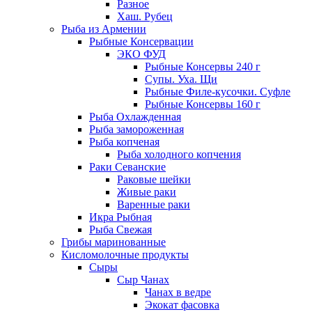
Разное
Хаш. Рубец
Рыба из Армении
Рыбные Консервации
ЭКО ФУД
Рыбные Консервы 240 г
Супы. Уха. Щи
Рыбные Филе-кусочки. Суфле
Рыбные Консервы 160 г
Рыба Охлажденная
Рыба замороженная
Рыба копченая
Рыба холодного копчения
Раки Севанские
Раковые шейки
Живые раки
Варенные раки
Икра Рыбная
Рыба Свежая
Грибы маринованные
Кисломолочные продукты
Сыры
Сыр Чанах
Чанах в ведре
Экокат фасовка