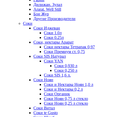
Дилижан. Зулал
Ararat. Well Still
Бон Жур
Другие Производители
Соки
Соки Иджеван
Соки 1.0л
Соки 0.25л
Соки, нектары Арарат
Соки нектары Тетрапак 0,97
Соки Премиум ст. 0,75
Соки SIS Натурал
Соки YAN
Соки 0,930 л
Соки 0,250 л
Соки SIS 1,6 л.
Соки Ноян
Соки и Нектары Ноян 1,0 л
Соки и Нектары 0,2 л
Соки Органик
Соки Ноян 0,75 л стекло
Соки Ноян 0,25 л стекло
Соки Витал
Соки te Gusto