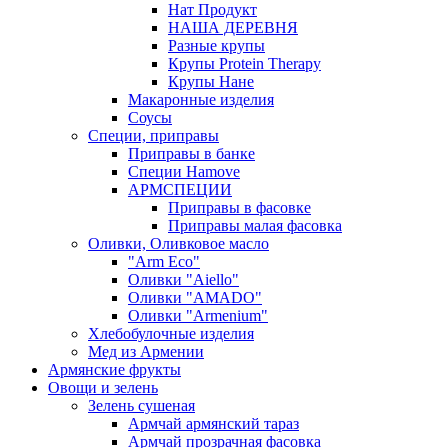
Нат Продукт
НАША ДЕРЕВНЯ
Разные крупы
Крупы Protein Therapy
Крупы Нане
Макаронные изделия
Соусы
Специи, приправы
Приправы в банке
Специи Hamove
АРМСПЕЦИИ
Приправы в фасовке
Приправы малая фасовка
Оливки, Оливковое масло
"Arm Eco"
Оливки "Aiello"
Оливки "AMADO"
Оливки "Armenium"
Хлебобулочные изделия
Мед из Армении
Армянские фрукты
Овощи и зелень
Зелень сушеная
Армчай армянский тараз
Армчай прозрачная фасовка