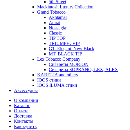
5th Street
Mackintosh Luxury Collection
Grand Tobacco
Akhtamar
Ararat
Nostalgia
Classic
TIP TOP
TRIUMPH. VIP
GT. Elegant. New Black
MT. BLACK TIP
Lex Tobacco Company
Сигареты MORION
Сигареты SOPRANO, LEX, ALEX
KARELIA and others
IQOS стики
IQOS ILUMA стики
Аксессуары
О компании
Каталог
Оплата
Доставка
Контакты
Как купить