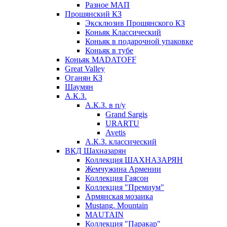
Разное МАП
Прошянский КЗ
Эксклюзив Прошянского КЗ
Коньяк Классический
Коньяк в подарочной упаковке
Коньяк в тубе
Коньяк MADATOFF
Great Valley
Оганян КЗ
Шаумян
А.К.З.
А.К.З. в п/у
Grand Sargis
URARTU
Avetis
А.К.З. классический
ВКД Шахназарян
Коллекция ШАХНАЗАРЯН
Жемчужина Армении
Коллекция Гаясон
Коллекция "Премиум"
Армянская мозаика
Mustang. Mountain
MAUTAIN
Коллекция "Паракар"