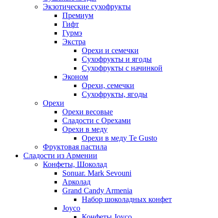
Экзотические сухофрукты
Премиум
Гифт
Гурмэ
Экстра
Орехи и семечки
Сухофрукты и ягоды
Сухофрукты с начинкой
Эконом
Орехи, семечки
Сухофрукты, ягоды
Орехи
Орехи весовые
Сладости с Орехами
Орехи в меду
Орехи в меду Te Gusto
Фруктовая пастила
Сладости из Армении
Конфеты, Шоколад
Sonuar. Mark Sevouni
Арколад
Grand Candy Armenia
Набор шоколадных конфет
Joyco
Конфеты Joyco