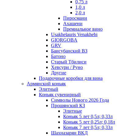
0,75 л
1,0 л
2,0 л
Пиросмани
Ахашени
Премиальное вино
Usakhelauris Venakhebi
GIORGOBA
GRV
Баисубанский ВЗ
Батоно
Старый Тбилиси
Хевсури / Руно
Другие
Подарочные коробки для вина
Армянский коньяк
Элитный
Коньяк сувенирный
Символы Нового 2026 Года
Прошянский КЗ
Элитные
Коньяк 5 лет 0,5л; 0,33л
Коньяк 5 лет 0,25л; 0,18л
Коньяк 7 лет 0,5л; 0,33л
Шахназарян ВКД