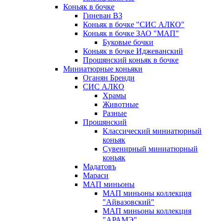
Коньяк в бочке
Гиневан ВЗ
Коньяк в бочке "СИС АЛКО"
Коньяк в бочке ЗАО "МАП"
Буковые бочки
Коньяк в бочке Иджеванский
Прошянский коньяк в бочке
Миниатюрные коньяки
Оганян Бренди
СИС АЛКО
Храмы
Животные
Разные
Прошянский
Классический миниатюрный
коньяк
Сувенирный миниатюрный
коньяк
Мадатовъ
Мараси
МАП миньоны
МАП миньоны коллекция
"Айвазовский"
МАП миньоны коллекция
"АРАМЭ"