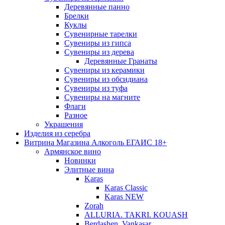
Деревянные панно
Брелки
Куклы
Сувенирные тарелки
Сувениры из гипса
Сувениры из дерева
Деревянные Гранаты
Сувениры из керамики
Сувениры из обсидиана
Сувениры из туфа
Сувениры на магните
Флаги
Разное
Украшения
Изделия из серебра
Витрина Магазина Алкоголь ЕГАИС 18+
Армянское вино
Новинки
Элитные вина
Karas
Karas Classic
Karas NEW
Zorah
ALLURIA. TAKRI. KOUASH
Berdashen. Vankasar