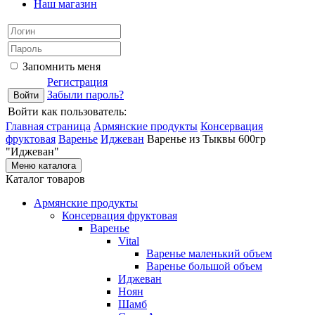
Наш магазин
Запомнить меня
Регистрация
Забыли пароль?
Войти как пользователь:
Главная страница
Армянские продукты
Консервация
фруктовая
Варенье
Иджеван
Варенье из Тыквы 600гр
"Иджеван"
Меню каталога
Каталог товаров
Армянские продукты
Консервация фруктовая
Варенье
Vital
Варенье маленький объем
Варенье большой объем
Иджеван
Ноян
Шамб