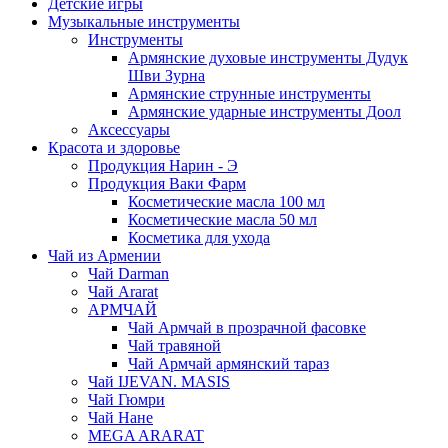
Детские игры
Музыкальные инструменты
Инструменты
Армянские духовые инструменты Дудук
Шви Зурна
Армянские струнные инструменты
Армянские ударные инструменты Доол
Аксессуары
Красота и здоровье
Продукция Нарин - Э
Продукция Ваки Фарм
Косметические масла 100 мл
Косметические масла 50 мл
Косметика для ухода
Чай из Армении
Чай Darman
Чай Ararat
АРМЧАЙ
Чай Армчай в прозрачной фасовке
Чай травяной
Чай Армчай армянский тараз
Чай IJEVAN. MASIS
Чай Гюмри
Чай Нане
MEGA ARARAT