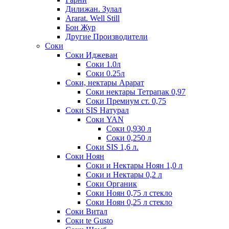
Дилижан. Зулал
Ararat. Well Still
Бон Жур
Другие Производители
Соки
Соки Иджеван
Соки 1.0л
Соки 0.25л
Соки, нектары Арарат
Соки нектары Тетрапак 0,97
Соки Премиум ст. 0,75
Соки SIS Натурал
Соки YAN
Соки 0,930 л
Соки 0,250 л
Соки SIS 1,6 л.
Соки Ноян
Соки и Нектары Ноян 1,0 л
Соки и Нектары 0,2 л
Соки Органик
Соки Ноян 0,75 л стекло
Соки Ноян 0,25 л стекло
Соки Витал
Соки te Gusto