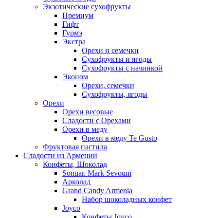
Экзотические сухофрукты
Премиум
Гифт
Гурмэ
Экстра
Орехи и семечки
Сухофрукты и ягоды
Сухофрукты с начинкой
Эконом
Орехи, семечки
Сухофрукты, ягоды
Орехи
Орехи весовые
Сладости с Орехами
Орехи в меду
Орехи в меду Te Gusto
Фруктовая пастила
Сладости из Армении
Конфеты, Шоколад
Sonuar. Mark Sevouni
Арколад
Grand Candy Armenia
Набор шоколадных конфет
Joyco
Конфеты Joyco