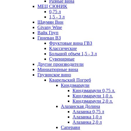
Разные вина
МЕЦ СЮНИК
0,75 л
1,5 - 3 л
Шаумян Вин
Givany Wine
Вайк Груп
Гиневан ВЗ
Фруктовые вина ГВЗ
Классические
Большой объем 1,5 - 3 л
Сувенирные
Другие производители
Миниатюрные вина
Грузинское вино
Кварельский Погреб
Киндзмараули
Киндзмараули 0,75 л.
Киндзмараули 1,0 л.
Киндзмараули 2,0 л.
Алазанская Долина
Алазанка 0,75 л
Алазанка 1,0 л
Алазанка 2,0 л
Саперави