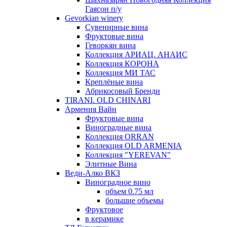
Гаясон п/у
Gevorkian winery
Сувенирные вина
Фруктовые вина
Геворкян вина
Коллекция АРИАЦ. АНАИС
Коллекция КОРОНА
Коллекция МИ ТАС
Креплёные вина
Абрикосовый Бренди
TIRANI. OLD CHINARI
Армения Вайн
Фруктовые вина
Виноградные вина
Коллекция ORRAN
Коллекция OLD ARMENIA
Коллекция "YEREVAN"
Элитные Вина
Веди-Алко ВКЗ
Виноградное вино
объем 0.75 мл
большие объемы
Фруктовое
в керамике