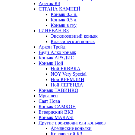
Арегак КЗ
СТРАНА КАМНЕЙ
Коньяк 0,2 л.
Коньяк 0,5 л.
Коньяк в п/у
ГИНЕВАН ВЗ
Эксклюзивный коньяк
Классический коньяк
Аркон Трейд
Веди-Алко коньяк
Коньяк АРАДИС
Коньяк Ной
Ной ЕКВВКА
NOY Very Special
Ной КРЕМЛИН
Ной ЛЕГЕНДА
Коньяк ТАВИНКО
Мргашен
Саят Нова
Коньяк САМКОН
Егвардский ВКЗ
Коньяк MARASI
Другие производители коньяков
Армянские коньяки
Кизлярский КЗ