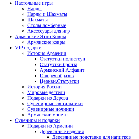
Настольные игры
Нарды
Нарды и Шахматы
Шахматы
Столы ломберные
Аксессуары для игр
Армянские Этно Ковры
Армянские ковры
VIP подарки
История Армении
Статуэтки полистоун
Статуэтки бронза
Армянский Алфавит
Галерея образов
Церкви.Статуэтки
История России
Мировые деятели
Подарки из Дерева
Сувенирные светильники
Сувенирные ночники
Армянские монеты
Сувениры и подарки
Подарки из Армении
Деревянные изделия
Деревянные подставки для напитков