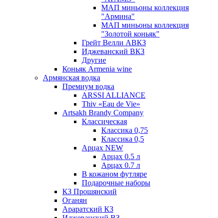
МАП миньоны коллекция
"Армина"
МАП миньоны коллекция
"Золотой коньяк"
Грейт Велли АВКЗ
Иджеванский ВКЗ
Другие
Коньяк Armenia wine
Армянская водка
Премиум водка
ARSSI ALLIANCE
Thiv «Eau de Vie»
Artsakh Brandy Company
Классическая
Классика 0,75
Классика 0,5
Арцах NEW
Арцах 0.5 л
Арцах 0.7 л
В кожаном футляре
Подарочные наборы
КЗ Прошянский
Оганян
Араратский КЗ
Иджеванский ВЗ