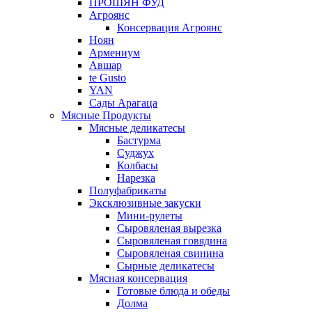
ПРОШЯН ФУД
Агроянс
Консервация Агроянс
Ноян
Армениум
Авшар
te Gusto
YAN
Сады Арагаца
Мясные Продукты
Мясные деликатесы
Бастурма
Суджух
Колбасы
Нарезка
Полуфабрикаты
Эксклюзивные закуски
Мини-рулеты
Сыровяленая вырезка
Сыровяленая говядина
Сыровяленая свинина
Сырные деликатесы
Мясная консервация
Готовые блюда и обеды
Долма