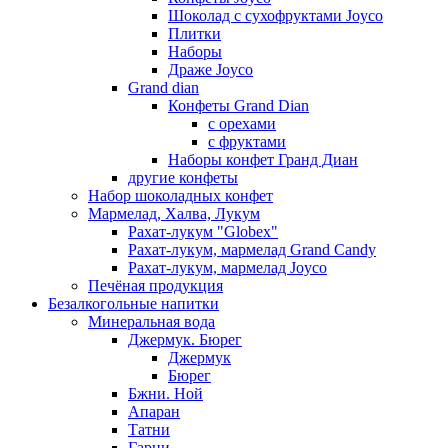
Шоколад с сухофруктами Joyco
Плитки
Наборы
Драже Joyco
Grand dian
Конфеты Grand Dian
с орехами
с фруктами
Наборы конфет Гранд Диан
другие конфеты
Набор шоколадных конфет
Мармелад, Халва, Лукум
Рахат-лукум "Globex"
Рахат-лукум, мармелад Grand Candy
Рахат-лукум, мармелад Joyco
Печёная продукция
Безалкогольные напитки
Минеральная вода
Джермук. Бюрег
Джермук
Бюрег
Бжни. Ной
Апаран
Татни
Гарни