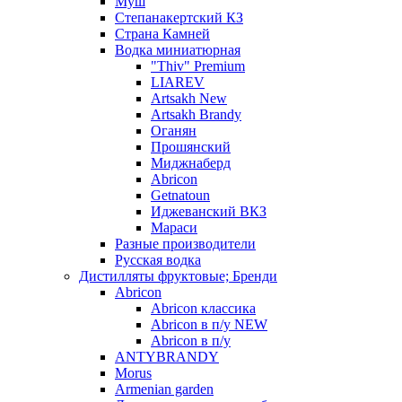
Муш
Степанакертский КЗ
Страна Камней
Водка миниатюрная
"Thiv" Premium
LIAREV
Artsakh New
Artsakh Brandy
Оганян
Прошянский
Миджнаберд
Abricon
Getnatoun
Иджеванский ВКЗ
Мараси
Разные производители
Русская водка
Дистилляты фруктовые; Бренди
Abricon
Abricon классика
Abricon в п/у NEW
Abricon в п/у
ANTYBRANDY
Morus
Armenian garden