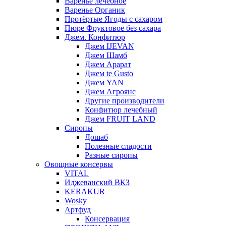
Варенье лечебное
Варенье Органик
Протёртые Ягоды с сахаром
Пюре Фруктовое без сахара
Джем. Конфитюр
Джем IJEVAN
Джем Шамб
Джем Арарат
Джем te Gusto
Джем YAN
Джем Агроянс
Другие производители
Конфитюр лечебный
Джем FRUIT LAND
Сиропы
Дошаб
Полезные сладости
Разные сиропы
Овощные консервы
VITAL
Иджеванский ВКЗ
KERAKUR
Wosky
Артфуд
Консервация