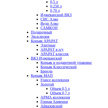
0,5 л
0,250 л
0,70 л
Иджеванский ВКЗ
СИС Алко
Веди Алко
САМКОН
Подарочный
Эксклюзив
Коньяк АРАРАТ
Элитные
АРАРАТ в п/у
АРАРАТ классик
ВКЗ Иджеванский
Коньяк в подарочной упаковке
Коньяк Классический
Бренди
Коньяк МАП
France коллекция
Золотой
Объем 0,5 л
Объем 0,7 л
АРМА коллекция
Горная Армения
Айвазовский