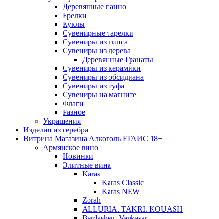
Деревянные панно
Брелки
Куклы
Сувенирные тарелки
Сувениры из гипса
Сувениры из дерева
Деревянные Гранаты
Сувениры из керамики
Сувениры из обсидиана
Сувениры из туфа
Сувениры на магните
Флаги
Разное
Украшения
Изделия из серебра
Витрина Магазина Алкоголь ЕГАИС 18+
Армянское вино
Новинки
Элитные вина
Karas
Karas Classic
Karas NEW
Zorah
ALLURIA. TAKRI. KOUASH
Berdashen. Vankasar