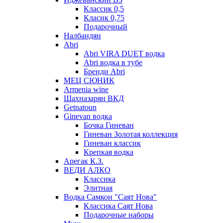
Классик 0,5
Класик 0,75
Подарочный
Налбандян
Abri
Abri VIRA DUET водка
Abri водка в тубе
Бренди Abri
МЕЦ СЮНИК
Armenia wine
Шахназарян ВКД
Getnatoun
Ginevan водка
Бочка Гиневан
Гиневан Золотая коллекция
Гиневан классик
Крепкая водка
Арегак К.З.
ВЕДИ АЛКО
Классика
Элитная
Водка Самкон "Саят Нова"
Классика Саят Нова
Подарочные наборы