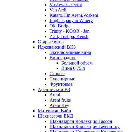
Voskevaz - Qotot
Van Ardi
Kataro.Hin Areni.Voskeni
Jraghatspanyan Winery
Old Bridge
Trinity - KOOR - Jan
Z'art, Tushpa, Keush
Старые вина
Иджеванский ВК3
Эксклюзивные вина
Виноградное
Большой объем
Вина 0,75 л
Старые
Сувенирные
Фруктовые
Аренийский ВЗ
Areni
Areni fruits
Areni Key
Матевосян Вайн
Шахназарян ЕКД
Шахназарян Коллекция Гаясон
Шахназарян Коллекция Гаясон п/у
Шахназарян Новогодняя Коллекция