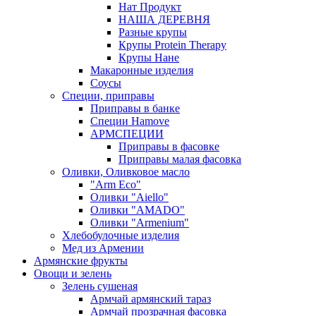
Нат Продукт
НАША ДЕРЕВНЯ
Разные крупы
Крупы Protein Therapy
Крупы Нане
Макаронные изделия
Соусы
Специи, приправы
Приправы в банке
Специи Hamove
АРМСПЕЦИИ
Приправы в фасовке
Приправы малая фасовка
Оливки, Оливковое масло
"Arm Eco"
Оливки "Aiello"
Оливки "AMADO"
Оливки "Armenium"
Хлебобулочные изделия
Мед из Армении
Армянские фрукты
Овощи и зелень
Зелень сушеная
Армчай армянский тараз
Армчай прозрачная фасовка