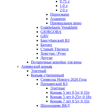
0,75 л
1,0 л
2,0 л
Пиросмани
Ахашени
Премиальное вино
Usakhelauris Venakhebi
GIORGOBA
GRV
Баисубанский ВЗ
Батоно
Старый Тбилиси
Хевсури / Руно
Другие
Подарочные коробки для вина
Армянский коньяк
Элитный
Коньяк сувенирный
Символы Нового 2026 Года
Прошянский КЗ
Элитные
Коньяк 5 лет 0,5л; 0,33л
Коньяк 5 лет 0,25л; 0,18л
Коньяк 7 лет 0,5л; 0,33л
Шахназарян ВКД