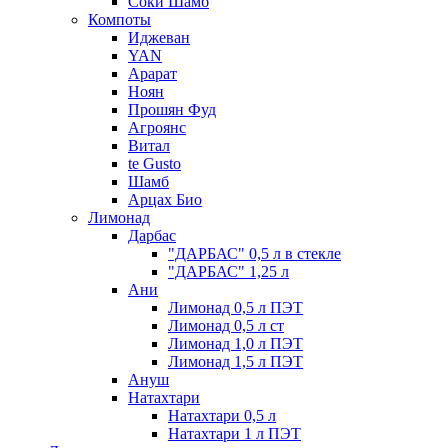
Соки Шамб
Компоты
Иджеван
YAN
Арарат
Ноян
Прошян Фуд
Агроянс
Витал
te Gusto
Шамб
Арцах Био
Лимонад
Дарбас
"ДАРБАС" 0,5 л в стекле
"ДАРБАС" 1,25 л
Ани
Лимонад 0,5 л ПЭТ
Лимонад 0,5 л ст
Лимонад 1,0 л ПЭТ
Лимонад 1,5 л ПЭТ
Ануш
Натахтари
Натахтари 0,5 л
Натахтари 1 л ПЭТ