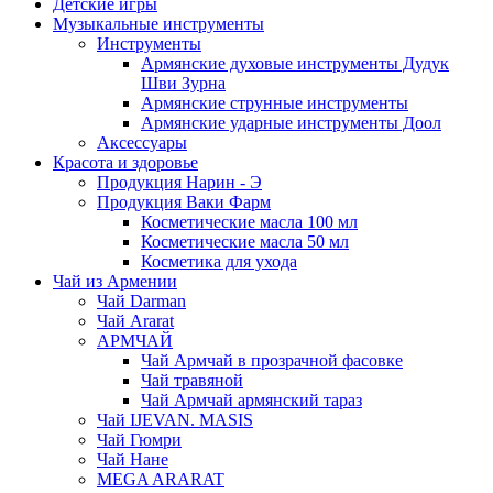
Детские игры
Музыкальные инструменты
Инструменты
Армянские духовые инструменты Дудук
Шви Зурна
Армянские струнные инструменты
Армянские ударные инструменты Доол
Аксессуары
Красота и здоровье
Продукция Нарин - Э
Продукция Ваки Фарм
Косметические масла 100 мл
Косметические масла 50 мл
Косметика для ухода
Чай из Армении
Чай Darman
Чай Ararat
АРМЧАЙ
Чай Армчай в прозрачной фасовке
Чай травяной
Чай Армчай армянский тараз
Чай IJEVAN. MASIS
Чай Гюмри
Чай Нане
MEGA ARARAT