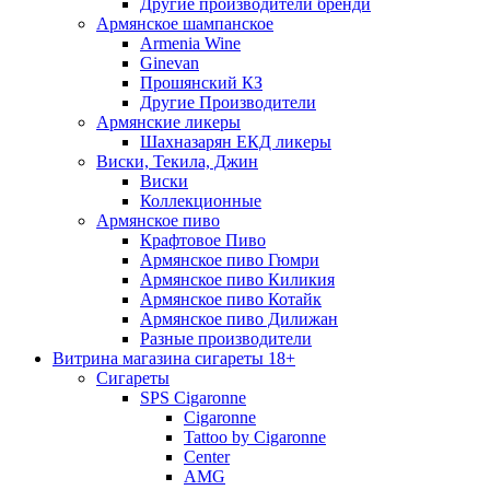
Другие производители бренди
Армянское шампанское
Armenia Wine
Ginevan
Прошянский КЗ
Другие Производители
Армянские ликеры
Шахназарян ЕКД ликеры
Виски, Текила, Джин
Виски
Коллекционные
Армянское пиво
Крафтовое Пиво
Армянское пиво Гюмри
Армянское пиво Киликия
Армянское пиво Котайк
Армянское пиво Дилижан
Разные производители
Витрина магазина сигареты 18+
Cигареты
SPS Cigaronne
Сigaronne
Tattoo by Cigaronne
Center
AMG