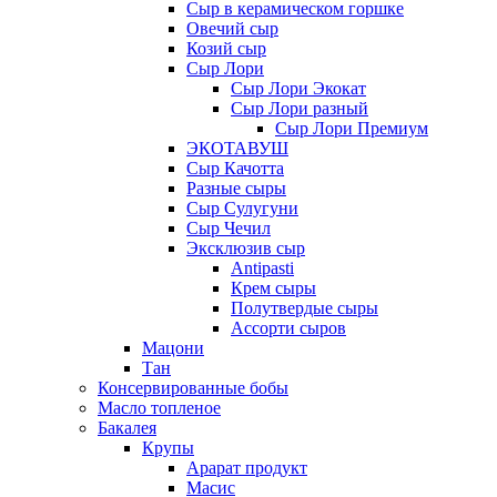
Сыр в керамическом горшке
Овечий сыр
Козий сыр
Сыр Лори
Сыр Лори Экокат
Сыр Лори разный
Сыр Лори Премиум
ЭКОТАВУШ
Сыр Качотта
Разные сыры
Сыр Сулугуни
Сыр Чечил
Эксклюзив сыр
Antipasti
Крем сыры
Полутвердые сыры
Ассорти сыров
Мацони
Тан
Консервированные бобы
Масло топленое
Бакалея
Крупы
Арарат продукт
Масис