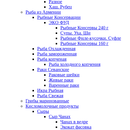
Разное
Хаш. Рубец
Рыба из Армении
Рыбные Консервации
ЭКО ФУД
Рыбные Консервы 240 г
Супы. Уха. Щи
Рыбные Филе-кусочки. Суфле
Рыбные Консервы 160 г
Рыба Охлажденная
Рыба замороженная
Рыба копченая
Рыба холодного копчения
Раки Севанские
Раковые шейки
Живые раки
Варенные раки
Икра Рыбная
Рыба Свежая
Грибы маринованные
Кисломолочные продукты
Сыры
Сыр Чанах
Чанах в ведре
Экокат фасовка