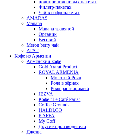
полипропиленовых пакетах
Фильтр-пакетах
Чай в гофропакетах
AMARAS
Manana
Manana травяной
Органик
Весовой
Meron berry чай
АГАТ
Кофе из Армении
Армянский кофе
Gold Ararat Product
ROYAL ARMENIA
Молотый Роял
Роял в зёрнах
Роял растворимый
JEZVA
Кофе "Le Café Paris"
Coffee Grounds
HALDI.CO
KAFFA
My Coff
Другие производители
Джезва