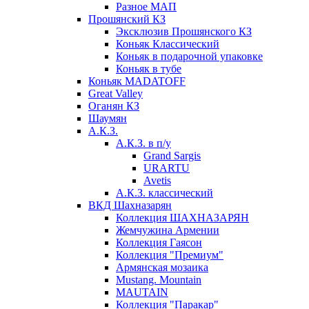
Разное МАП
Прошянский КЗ
Эксклюзив Прошянского КЗ
Коньяк Классический
Коньяк в подарочной упаковке
Коньяк в тубе
Коньяк MADATOFF
Great Valley
Оганян КЗ
Шаумян
А.К.З.
А.К.З. в п/у
Grand Sargis
URARTU
Avetis
А.К.З. классический
ВКД Шахназарян
Коллекция ШАХНАЗАРЯН
Жемчужина Армении
Коллекция Гаясон
Коллекция "Премиум"
Армянская мозаика
Mustang. Mountain
MAUTAIN
Коллекция "Паракар"