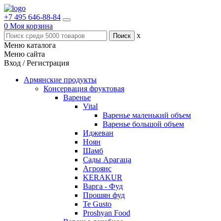
+7 495 646-88-84
0
Моя корзина
x
Меню каталога
Меню сайта
Вход / Регистрация
Армянские продукты
Консервация фруктовая
Варенье
Vital
Варенье маленький объем
Варенье большой объем
Иджеван
Ноян
Шамб
Сады Арагаца
Агроянс
KERAKUR
Варга - Фуд
Прошян фуд
Te Gusto
Proshyan Food