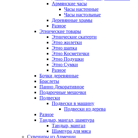
Армянские часы
Часы настенные
Часы настольные
Деревянные храмы
Разное
Этнические товары
Этнические скатерти
Этно жилетки
Этно шапка
Этно Косметички
Этно Подушки
Этно Сумки
Разное
Бочки деревянные
Браслеты
Панно Декоративное
Подарочные мешочки
Подвески
Подвески в машину
Подвески из дерева
Разное
Тандыр, мангал, шампура
Тандыр, мангал
Шампура для мяса
Сувениры из Армении