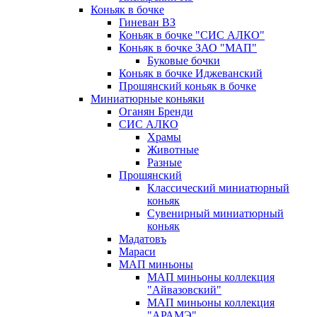
Коньяк в бочке
Гиневан ВЗ
Коньяк в бочке "СИС АЛКО"
Коньяк в бочке ЗАО "МАП"
Буковые бочки
Коньяк в бочке Иджеванский
Прошянский коньяк в бочке
Миниатюрные коньяки
Оганян Бренди
СИС АЛКО
Храмы
Животные
Разные
Прошянский
Классический миниатюрный
коньяк
Сувенирный миниатюрный
коньяк
Мадатовъ
Мараси
МАП миньоны
МАП миньоны коллекция
"Айвазовский"
МАП миньоны коллекция
"АРАМЭ"