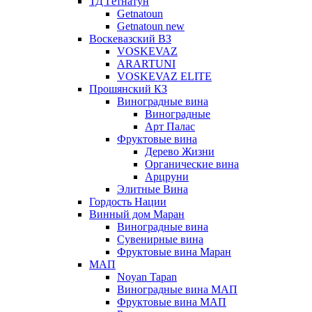
ТД Гетнатун
Getnatoun
Getnatoun new
Воскевазский ВЗ
VOSKEVAZ
ARARTUNI
VOSKEVAZ ELITE
Прошянский КЗ
Виноградные вина
Виноградные
Арт Палас
Фруктовые вина
Дерево Жизни
Органические вина
Арцруни
Элитные Вина
Гордость Нации
Винный дом Маран
Виноградные вина
Сувенирные вина
Фруктовые вина Маран
МАП
Noyan Tapan
Виноградные вина МАП
Фруктовые вина МАП