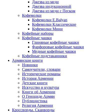
Джезва из меди
Джезва индукционной
Джезва из меди с Песком
Кофемолки
Кофемолки E.Balyan
Кофемолки Классические
Кофемолки Мини
Кофейные наборы
Кофейные чашки
Глиняные кофейные чашки
Фарфоровые кофейные чашки
Медные кофейные чашки
Кофейные подстаканники
Армянские книги
Новинки
Самоучители, словари
Исторические романы
История Армении
Детские книги
Иcкусство и культура
Книги об Армении
О Геноциде Армян
Публицистика
Религия Армении
Кроссворды. Сканворды