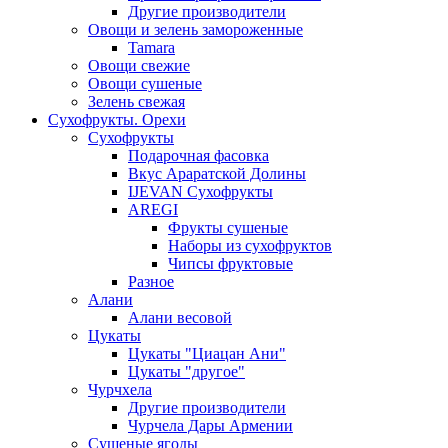
Другие производители
Овощи и зелень замороженные
Tamara
Овощи свежие
Овощи сушеные
Зелень свежая
Сухофрукты. Орехи
Сухофрукты
Подарочная фасовка
Вкус Араратской Долины
IJEVAN Сухофрукты
AREGI
Фрукты сушеные
Наборы из сухофруктов
Чипсы фруктовые
Разное
Алани
Алани весовой
Цукаты
Цукаты "Циацан Ани"
Цукаты "другое"
Чурчхела
Другие производители
Чурчела Дары Армении
Сушеные ягоды