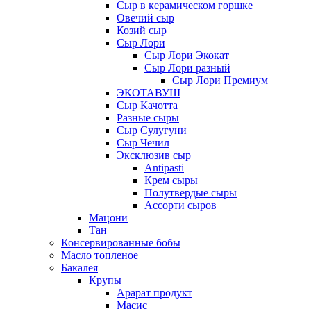
Сыр в керамическом горшке
Овечий сыр
Козий сыр
Сыр Лори
Сыр Лори Экокат
Сыр Лори разный
Сыр Лори Премиум
ЭКОТАВУШ
Сыр Качотта
Разные сыры
Сыр Сулугуни
Сыр Чечил
Эксклюзив сыр
Antipasti
Крем сыры
Полутвердые сыры
Ассорти сыров
Мацони
Тан
Консервированные бобы
Масло топленое
Бакалея
Крупы
Арарат продукт
Масис