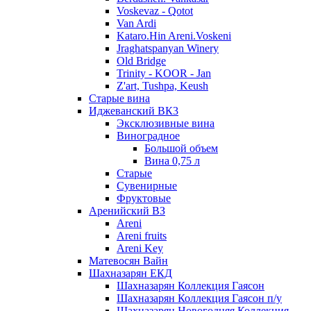
Voskevaz - Qotot
Van Ardi
Kataro.Hin Areni.Voskeni
Jraghatspanyan Winery
Old Bridge
Trinity - KOOR - Jan
Z'art, Tushpa, Keush
Старые вина
Иджеванский ВК3
Эксклюзивные вина
Виноградное
Большой объем
Вина 0,75 л
Старые
Сувенирные
Фруктовые
Аренийский ВЗ
Areni
Areni fruits
Areni Key
Матевосян Вайн
Шахназарян ЕКД
Шахназарян Коллекция Гаясон
Шахназарян Коллекция Гаясон п/у
Шахназарян Новогодняя Коллекция