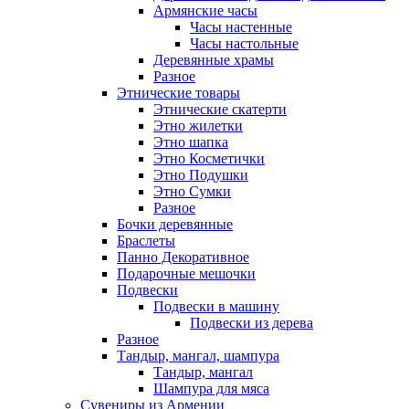
Армянские часы
Часы настенные
Часы настольные
Деревянные храмы
Разное
Этнические товары
Этнические скатерти
Этно жилетки
Этно шапка
Этно Косметички
Этно Подушки
Этно Сумки
Разное
Бочки деревянные
Браслеты
Панно Декоративное
Подарочные мешочки
Подвески
Подвески в машину
Подвески из дерева
Разное
Тандыр, мангал, шампура
Тандыр, мангал
Шампура для мяса
Сувениры из Армении