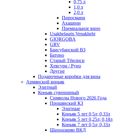
0,75 л
1,0 л
2,0 л
Пиросмани
Ахашени
Премиальное вино
Usakhelauris Venakhebi
GIORGOBA
GRV
Баисубанский ВЗ
Батоно
Старый Тбилиси
Хевсури / Руно
Другие
Подарочные коробки для вина
Армянский коньяк
Элитный
Коньяк сувенирный
Символы Нового 2026 Года
Прошянский КЗ
Элитные
Коньяк 5 лет 0,5л; 0,33л
Коньяк 5 лет 0,25л; 0,18л
Коньяк 7 лет 0,5л; 0,33л
Шахназарян ВКД