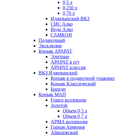
0,5 л
0,250 л
0,70 л
Иджеванский ВКЗ
СИС Алко
Веди Алко
САМКОН
Подарочный
Эксклюзив
Коньяк АРАРАТ
Элитные
АРАРАТ в п/у
АРАРАТ классик
ВКЗ Иджеванский
Коньяк в подарочной упаковке
Коньяк Классический
Бренди
Коньяк МАП
France коллекция
Золотой
Объем 0,5 л
Объем 0,7 л
АРМА коллекция
Горная Армения
Айвазовский