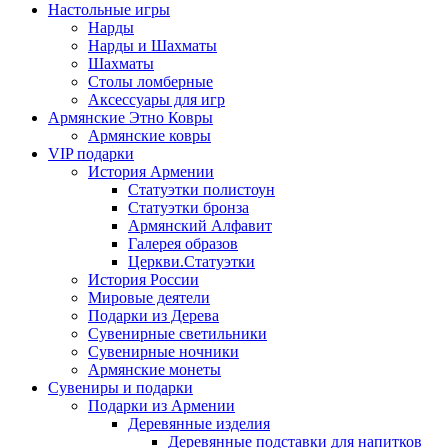
Настольные игры
Нарды
Нарды и Шахматы
Шахматы
Столы ломберные
Аксессуары для игр
Армянские Этно Ковры
Армянские ковры
VIP подарки
История Армении
Статуэтки полистоун
Статуэтки бронза
Армянский Алфавит
Галерея образов
Церкви.Статуэтки
История России
Мировые деятели
Подарки из Дерева
Сувенирные светильники
Сувенирные ночники
Армянские монеты
Сувениры и подарки
Подарки из Армении
Деревянные изделия
Деревянные подставки для напитков