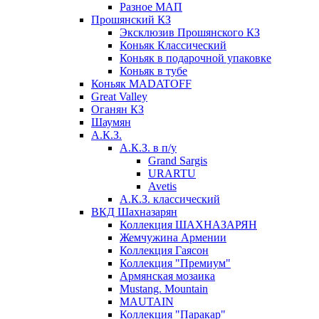
Разное МАП
Прошянский КЗ
Эксклюзив Прошянского КЗ
Коньяк Классический
Коньяк в подарочной упаковке
Коньяк в тубе
Коньяк MADATOFF
Great Valley
Оганян КЗ
Шаумян
А.К.З.
А.К.З. в п/у
Grand Sargis
URARTU
Avetis
А.К.З. классический
ВКД Шахназарян
Коллекция ШАХНАЗАРЯН
Жемчужина Армении
Коллекция Гаясон
Коллекция "Премиум"
Армянская мозаика
Mustang. Mountain
MAUTAIN
Коллекция "Паракар"