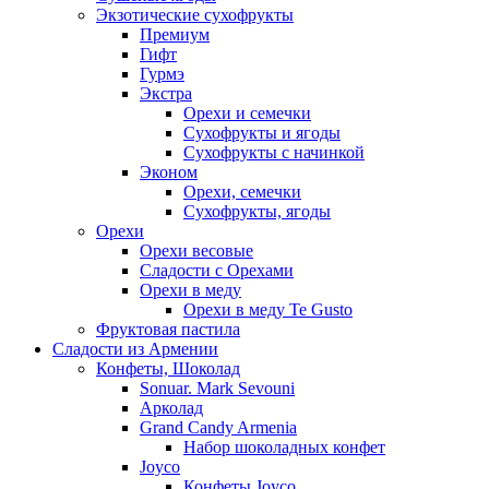
Экзотические сухофрукты
Премиум
Гифт
Гурмэ
Экстра
Орехи и семечки
Сухофрукты и ягоды
Сухофрукты с начинкой
Эконом
Орехи, семечки
Сухофрукты, ягоды
Орехи
Орехи весовые
Сладости с Орехами
Орехи в меду
Орехи в меду Te Gusto
Фруктовая пастила
Сладости из Армении
Конфеты, Шоколад
Sonuar. Mark Sevouni
Арколад
Grand Candy Armenia
Набор шоколадных конфет
Joyco
Конфеты Joyco