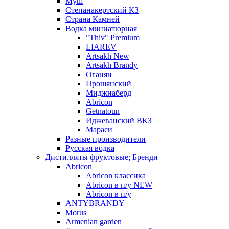
Муш
Степанакертский КЗ
Страна Камней
Водка миниатюрная
"Thiv" Premium
LIAREV
Artsakh New
Artsakh Brandy
Оганян
Прошянский
Миджнаберд
Abricon
Getnatoun
Иджеванский ВКЗ
Мараси
Разные производители
Русская водка
Дистилляты фруктовые; Бренди
Abricon
Abricon классика
Abricon в п/у NEW
Abricon в п/у
ANTYBRANDY
Morus
Armenian garden