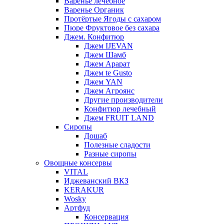
Варенье лечебное
Варенье Органик
Протёртые Ягоды с сахаром
Пюре Фруктовое без сахара
Джем. Конфитюр
Джем IJEVAN
Джем Шамб
Джем Арарат
Джем te Gusto
Джем YAN
Джем Агроянс
Другие производители
Конфитюр лечебный
Джем FRUIT LAND
Сиропы
Дошаб
Полезные сладости
Разные сиропы
Овощные консервы
VITAL
Иджеванский ВКЗ
KERAKUR
Wosky
Артфуд
Консервация