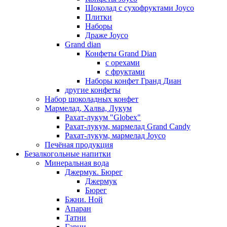
Шоколад с сухофруктами Joyco
Плитки
Наборы
Драже Joyco
Grand dian
Конфеты Grand Dian
с орехами
с фруктами
Наборы конфет Гранд Диан
другие конфеты
Набор шоколадных конфет
Мармелад, Халва, Лукум
Рахат-лукум "Globex"
Рахат-лукум, мармелад Grand Candy
Рахат-лукум, мармелад Joyco
Печёная продукция
Безалкогольные напитки
Минеральная вода
Джермук. Бюрег
Джермук
Бюрег
Бжни. Ной
Апаран
Татни
Гарни