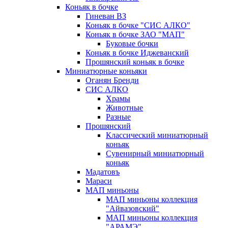
Коньяк в бочке
Гиневан ВЗ
Коньяк в бочке "СИС АЛКО"
Коньяк в бочке ЗАО "МАП"
Буковые бочки
Коньяк в бочке Иджеванский
Прошянский коньяк в бочке
Миниатюрные коньяки
Оганян Бренди
СИС АЛКО
Храмы
Животные
Разные
Прошянский
Классический миниатюрный
коньяк
Сувенирный миниатюрный
коньяк
Мадатовъ
Мараси
МАП миньоны
МАП миньоны коллекция
"Айвазовский"
МАП миньоны коллекция
"АРАМЭ"