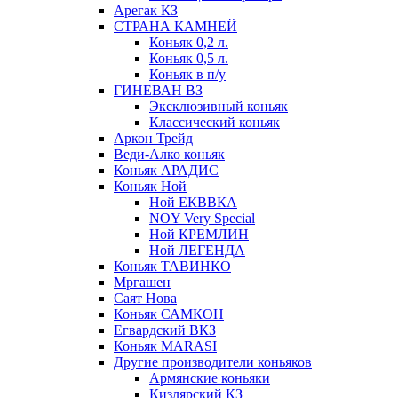
Арегак КЗ
СТРАНА КАМНЕЙ
Коньяк 0,2 л.
Коньяк 0,5 л.
Коньяк в п/у
ГИНЕВАН ВЗ
Эксклюзивный коньяк
Классический коньяк
Аркон Трейд
Веди-Алко коньяк
Коньяк АРАДИС
Коньяк Ной
Ной ЕКВВКА
NOY Very Special
Ной КРЕМЛИН
Ной ЛЕГЕНДА
Коньяк ТАВИНКО
Мргашен
Саят Нова
Коньяк САМКОН
Егвардский ВКЗ
Коньяк MARASI
Другие производители коньяков
Армянские коньяки
Кизлярский КЗ