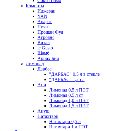
Соки Шамб
Компоты
Иджеван
YAN
Арарат
Ноян
Прошян Фуд
Агроянс
Витал
te Gusto
Шамб
Арцах Био
Лимонад
Дарбас
"ДАРБАС" 0,5 л в стекле
"ДАРБАС" 1,25 л
Ани
Лимонад 0,5 л ПЭТ
Лимонад 0,5 л ст
Лимонад 1,0 л ПЭТ
Лимонад 1,5 л ПЭТ
Ануш
Натахтари
Натахтари 0,5 л
Натахтари 1 л ПЭТ