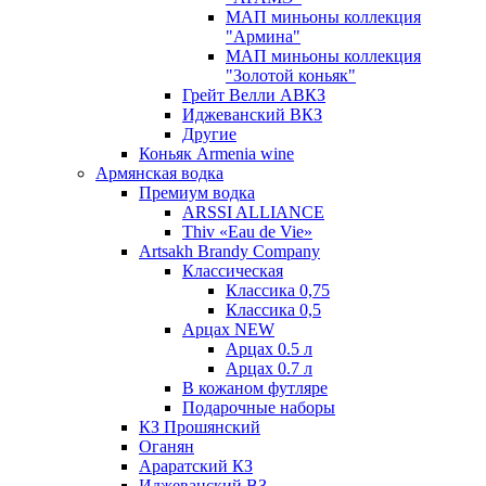
МАП миньоны коллекция
"Армина"
МАП миньоны коллекция
"Золотой коньяк"
Грейт Велли АВКЗ
Иджеванский ВКЗ
Другие
Коньяк Armenia wine
Армянская водка
Премиум водка
ARSSI ALLIANCE
Thiv «Eau de Vie»
Artsakh Brandy Company
Классическая
Классика 0,75
Классика 0,5
Арцах NEW
Арцах 0.5 л
Арцах 0.7 л
В кожаном футляре
Подарочные наборы
КЗ Прошянский
Оганян
Араратский КЗ
Иджеванский ВЗ