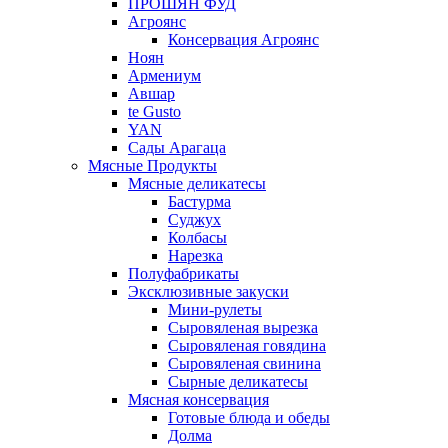
ПРОШЯН ФУД
Агроянс
Консервация Агроянс
Ноян
Армениум
Авшар
te Gusto
YAN
Сады Арагаца
Мясные Продукты
Мясные деликатесы
Бастурма
Суджух
Колбасы
Нарезка
Полуфабрикаты
Эксклюзивные закуски
Мини-рулеты
Сыровяленая вырезка
Сыровяленая говядина
Сыровяленая свинина
Сырные деликатесы
Мясная консервация
Готовые блюда и обеды
Долма