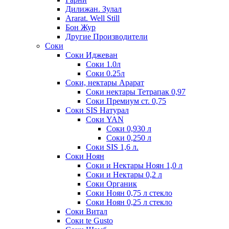
Дилижан. Зулал
Ararat. Well Still
Бон Жур
Другие Производители
Соки
Соки Иджеван
Соки 1.0л
Соки 0.25л
Соки, нектары Арарат
Соки нектары Тетрапак 0,97
Соки Премиум ст. 0,75
Соки SIS Натурал
Соки YAN
Соки 0,930 л
Соки 0,250 л
Соки SIS 1,6 л.
Соки Ноян
Соки и Нектары Ноян 1,0 л
Соки и Нектары 0,2 л
Соки Органик
Соки Ноян 0,75 л стекло
Соки Ноян 0,25 л стекло
Соки Витал
Соки te Gusto