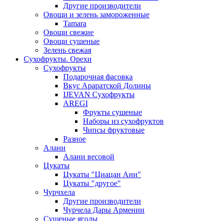
Другие производители
Овощи и зелень замороженные
Tamara
Овощи свежие
Овощи сушеные
Зелень свежая
Сухофрукты. Орехи
Сухофрукты
Подарочная фасовка
Вкус Араратской Долины
IJEVAN Сухофрукты
AREGI
Фрукты сушеные
Наборы из сухофруктов
Чипсы фруктовые
Разное
Алани
Алани весовой
Цукаты
Цукаты "Циацан Ани"
Цукаты "другое"
Чурчхела
Другие производители
Чурчела Дары Армении
Сушеные ягоды