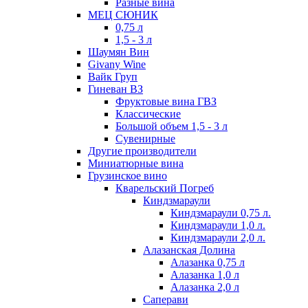
Разные вина
МЕЦ СЮНИК
0,75 л
1,5 - 3 л
Шаумян Вин
Givany Wine
Вайк Груп
Гиневан ВЗ
Фруктовые вина ГВЗ
Классические
Большой объем 1,5 - 3 л
Сувенирные
Другие производители
Миниатюрные вина
Грузинское вино
Кварельский Погреб
Киндзмараули
Киндзмараули 0,75 л.
Киндзмараули 1,0 л.
Киндзмараули 2,0 л.
Алазанская Долина
Алазанка 0,75 л
Алазанка 1,0 л
Алазанка 2,0 л
Саперави