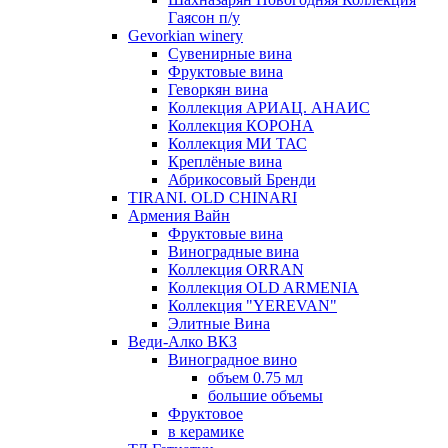
Гаясон п/у
Gevorkian winery
Сувенирные вина
Фруктовые вина
Геворкян вина
Коллекция АРИАЦ. АНАИС
Коллекция КОРОНА
Коллекция МИ ТАС
Креплёные вина
Абрикосовый Бренди
TIRANI. OLD CHINARI
Армения Вайн
Фруктовые вина
Виноградные вина
Коллекция ORRAN
Коллекция OLD ARMENIA
Коллекция "YEREVAN"
Элитные Вина
Веди-Алко ВКЗ
Виноградное вино
объем 0.75 мл
большие объемы
Фруктовое
в керамике