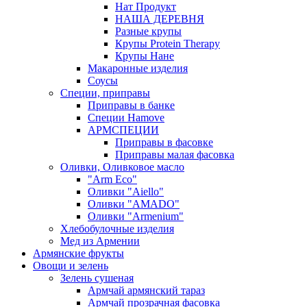
Нат Продукт
НАША ДЕРЕВНЯ
Разные крупы
Крупы Protein Therapy
Крупы Нане
Макаронные изделия
Соусы
Специи, приправы
Приправы в банке
Специи Hamove
АРМСПЕЦИИ
Приправы в фасовке
Приправы малая фасовка
Оливки, Оливковое масло
"Arm Eco"
Оливки "Aiello"
Оливки "AMADO"
Оливки "Armenium"
Хлебобулочные изделия
Мед из Армении
Армянские фрукты
Овощи и зелень
Зелень сушеная
Армчай армянский тараз
Армчай прозрачная фасовка