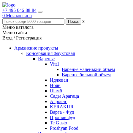
+7 495 646-88-84
0
Моя корзина
x
Меню каталога
Меню сайта
Вход / Регистрация
Армянские продукты
Консервация фруктовая
Варенье
Vital
Варенье маленький объем
Варенье большой объем
Иджеван
Ноян
Шамб
Сады Арагаца
Агроянс
KERAKUR
Варга - Фуд
Прошян фуд
Te Gusto
Proshyan Food