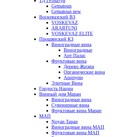
ТД Гетнатун
Getnatoun
Getnatoun new
Воскевазский ВЗ
VOSKEVAZ
ARARTUNI
VOSKEVAZ ELITE
Прошянский КЗ
Виноградные вина
Виноградные
Арт Палас
Фруктовые вина
Дерево Жизни
Органические вина
Арцруни
Элитные Вина
Гордость Нации
Винный дом Маран
Виноградные вина
Сувенирные вина
Фруктовые вина Маран
МАП
Noyan Tapan
Виноградные вина МАП
Фруктовые вина МАП