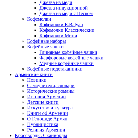
Джезва из меди
Джезва индукционной
Джезва из меди с Песком
Кофемолки
Кофемолки E.Balyan
Кофемолки Классические
Кофемолки Мини
Кофейные наборы
Кофейные чашки
Глиняные кофейные чашки
Фарфоровые кофейные чашки
Медные кофейные чашки
Кофейные подстаканники
Армянские книги
Новинки
Самоучители, словари
Исторические романы
История Армении
Детские книги
Иcкусство и культура
Книги об Армении
О Геноциде Армян
Публицистика
Религия Армении
Кроссворды. Сканворды