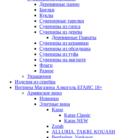
Деревянные панно
Брелки
Куклы
Сувенирные тарелки
Сувениры из гипса
Сувениры из дерева
Деревянные Гранаты
Сувениры из керамики
Сувениры из обсидиана
Сувениры из туфа
Сувениры на магните
Флаги
Разное
Украшения
Изделия из серебра
Витрина Магазина Алкоголь ЕГАИС 18+
Армянское вино
Новинки
Элитные вина
Karas
Karas Classic
Karas NEW
Zorah
ALLURIA. TAKRI. KOUASH
Berdashen. Vankasar