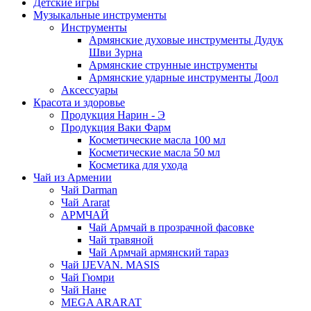
Детские игры
Музыкальные инструменты
Инструменты
Армянские духовые инструменты Дудук
Шви Зурна
Армянские струнные инструменты
Армянские ударные инструменты Доол
Аксессуары
Красота и здоровье
Продукция Нарин - Э
Продукция Ваки Фарм
Косметические масла 100 мл
Косметические масла 50 мл
Косметика для ухода
Чай из Армении
Чай Darman
Чай Ararat
АРМЧАЙ
Чай Армчай в прозрачной фасовке
Чай травяной
Чай Армчай армянский тараз
Чай IJEVAN. MASIS
Чай Гюмри
Чай Нане
MEGA ARARAT