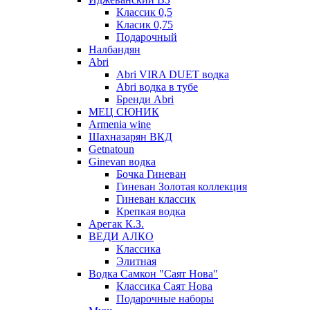
Классик 0,5
Класик 0,75
Подарочный
Налбандян
Abri
Abri VIRA DUET водка
Abri водка в тубе
Бренди Abri
МЕЦ СЮНИК
Armenia wine
Шахназарян ВКД
Getnatoun
Ginevan водка
Бочка Гиневан
Гиневан Золотая коллекция
Гиневан классик
Крепкая водка
Арегак К.З.
ВЕДИ АЛКО
Классика
Элитная
Водка Самкон "Саят Нова"
Классика Саят Нова
Подарочные наборы