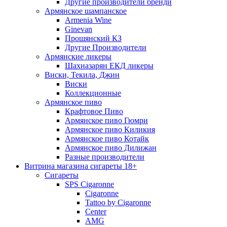
Другие производители бренди
Армянское шампанское
Armenia Wine
Ginevan
Прошянский КЗ
Другие Производители
Армянские ликеры
Шахназарян ЕКД ликеры
Виски, Текила, Джин
Виски
Коллекционные
Армянское пиво
Крафтовое Пиво
Армянское пиво Гюмри
Армянское пиво Киликия
Армянское пиво Котайк
Армянское пиво Дилижан
Разные производители
Витрина магазина сигареты 18+
Cигареты
SPS Cigaronne
Сigaronne
Tattoo by Cigaronne
Center
AMG