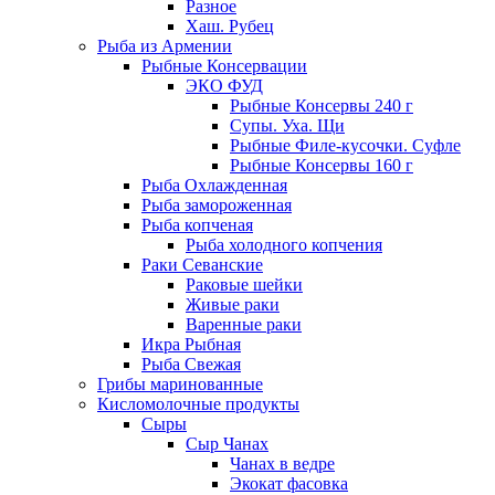
Разное
Хаш. Рубец
Рыба из Армении
Рыбные Консервации
ЭКО ФУД
Рыбные Консервы 240 г
Супы. Уха. Щи
Рыбные Филе-кусочки. Суфле
Рыбные Консервы 160 г
Рыба Охлажденная
Рыба замороженная
Рыба копченая
Рыба холодного копчения
Раки Севанские
Раковые шейки
Живые раки
Варенные раки
Икра Рыбная
Рыба Свежая
Грибы маринованные
Кисломолочные продукты
Сыры
Сыр Чанах
Чанах в ведре
Экокат фасовка