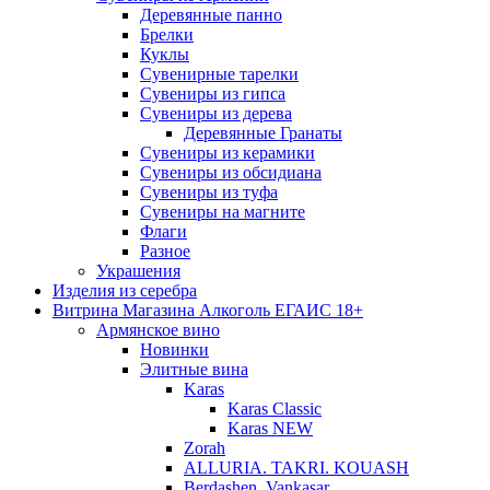
Деревянные панно
Брелки
Куклы
Сувенирные тарелки
Сувениры из гипса
Сувениры из дерева
Деревянные Гранаты
Сувениры из керамики
Сувениры из обсидиана
Сувениры из туфа
Сувениры на магните
Флаги
Разное
Украшения
Изделия из серебра
Витрина Магазина Алкоголь ЕГАИС 18+
Армянское вино
Новинки
Элитные вина
Karas
Karas Classic
Karas NEW
Zorah
ALLURIA. TAKRI. KOUASH
Berdashen. Vankasar