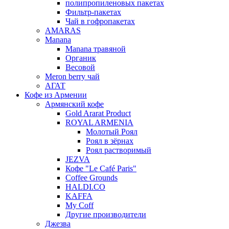
полипропиленовых пакетах
Фильтр-пакетах
Чай в гофропакетах
AMARAS
Manana
Manana травяной
Органик
Весовой
Meron berry чай
АГАТ
Кофе из Армении
Армянский кофе
Gold Ararat Product
ROYAL ARMENIA
Молотый Роял
Роял в зёрнах
Роял растворимый
JEZVA
Кофе "Le Café Paris"
Coffee Grounds
HALDI.CO
KAFFA
My Coff
Другие производители
Джезва