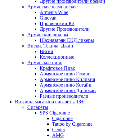
Другие производители бренди
Армянское шампанское
Armenia Wine
Ginevan
Прошянский КЗ
Другие Производители
Армянские ликеры
Шахназарян ЕКД ликеры
Виски, Текила, Джин
Виски
Коллекционные
Армянское пиво
Крафтовое Пиво
Армянское пиво Гюмри
Армянское пиво Киликия
Армянское пиво Котайк
Армянское пиво Дилижан
Разные производители
Витрина магазина сигареты 18+
Cигареты
SPS Cigaronne
Сigaronne
Tattoo by Cigaronne
Center
AMG