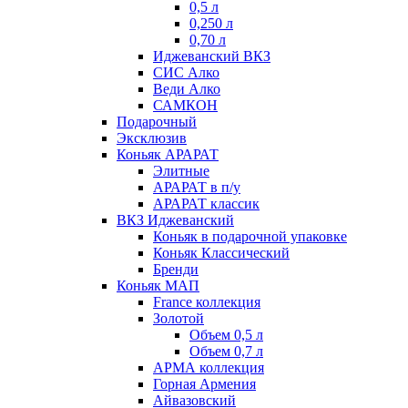
0,5 л
0,250 л
0,70 л
Иджеванский ВКЗ
СИС Алко
Веди Алко
САМКОН
Подарочный
Эксклюзив
Коньяк АРАРАТ
Элитные
АРАРАТ в п/у
АРАРАТ классик
ВКЗ Иджеванский
Коньяк в подарочной упаковке
Коньяк Классический
Бренди
Коньяк МАП
France коллекция
Золотой
Объем 0,5 л
Объем 0,7 л
АРМА коллекция
Горная Армения
Айвазовский