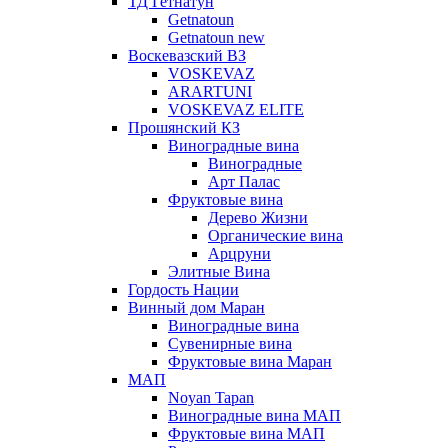
ТД Гетнатун
Getnatoun
Getnatoun new
Воскевазский ВЗ
VOSKEVAZ
ARARTUNI
VOSKEVAZ ELITE
Прошянский КЗ
Виноградные вина
Виноградные
Арт Палас
Фруктовые вина
Дерево Жизни
Органические вина
Арцруни
Элитные Вина
Гордость Нации
Винный дом Маран
Виноградные вина
Сувенирные вина
Фруктовые вина Маран
МАП
Noyan Tapan
Виноградные вина МАП
Фруктовые вина МАП