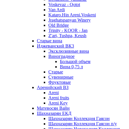
Voskevaz - Qotot
Van Ardi
Kataro.Hin Areni.Voskeni
Jraghatspanyan Winery
Old Bridge
Trinity - KOOR - Jan
Z'art, Tushpa, Keush
Старые вина
Иджеванский ВК3
Эксклюзивные вина
Виноградное
Большой объем
Вина 0,75 л
Старые
Сувенирные
Фруктовые
Аренийский ВЗ
Areni
Areni fruits
Areni Key
Матевосян Вайн
Шахназарян ЕКД
Шахназарян Коллекция Гаясон
Шахназарян Коллекция Гаясон п/у
Шахназарян Новогодняя Коллекция