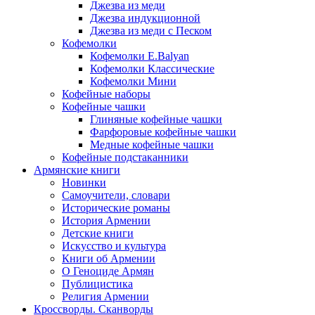
Джезва из меди
Джезва индукционной
Джезва из меди с Песком
Кофемолки
Кофемолки E.Balyan
Кофемолки Классические
Кофемолки Мини
Кофейные наборы
Кофейные чашки
Глиняные кофейные чашки
Фарфоровые кофейные чашки
Медные кофейные чашки
Кофейные подстаканники
Армянские книги
Новинки
Самоучители, словари
Исторические романы
История Армении
Детские книги
Иcкусство и культура
Книги об Армении
О Геноциде Армян
Публицистика
Религия Армении
Кроссворды. Сканворды