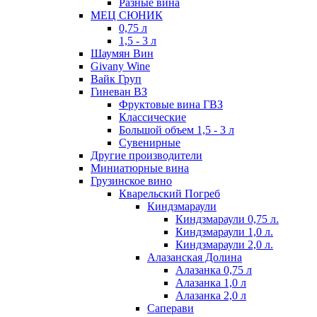
Разные вина
МЕЦ СЮНИК
0,75 л
1,5 - 3 л
Шаумян Вин
Givany Wine
Вайк Груп
Гиневан ВЗ
Фруктовые вина ГВЗ
Классические
Большой объем 1,5 - 3 л
Сувенирные
Другие производители
Миниатюрные вина
Грузинское вино
Кварельский Погреб
Киндзмараули
Киндзмараули 0,75 л.
Киндзмараули 1,0 л.
Киндзмараули 2,0 л.
Алазанская Долина
Алазанка 0,75 л
Алазанка 1,0 л
Алазанка 2,0 л
Саперави