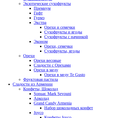
Экзотические сухофрукты
Премиум
Гифт
Гурмэ
Экстра
Орехи и семечки
Сухофрукты и ягоды
Сухофрукты с начинкой
Эконом
Орехи, семечки
Сухофрукты, ягоды
Орехи
Орехи весовые
Сладости с Орехами
Орехи в меду
Орехи в меду Te Gusto
Фруктовая пастила
Сладости из Армении
Конфеты, Шоколад
Sonuar. Mark Sevouni
Арколад
Grand Candy Armenia
Набор шоколадных конфет
Joyco
Конфеты Joyco