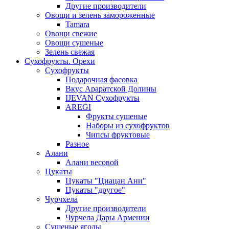
Другие производители
Овощи и зелень замороженные
Tamara
Овощи свежие
Овощи сушеные
Зелень свежая
Сухофрукты. Орехи
Сухофрукты
Подарочная фасовка
Вкус Араратской Долины
IJEVAN Сухофрукты
AREGI
Фрукты сушеные
Наборы из сухофруктов
Чипсы фруктовые
Разное
Алани
Алани весовой
Цукаты
Цукаты "Циацан Ани"
Цукаты "другое"
Чурчхела
Другие производители
Чурчела Дары Армении
Сушеные ягоды