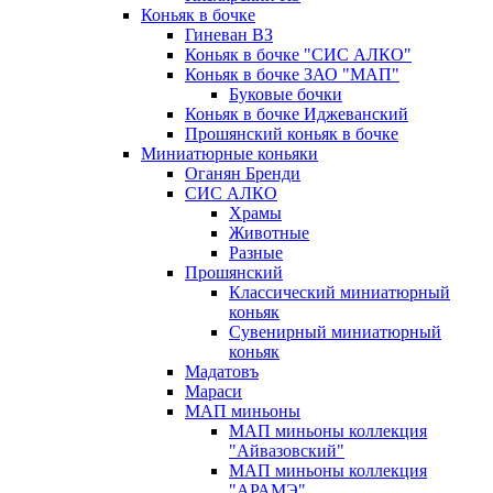
Коньяк в бочке
Гиневан ВЗ
Коньяк в бочке "СИС АЛКО"
Коньяк в бочке ЗАО "МАП"
Буковые бочки
Коньяк в бочке Иджеванский
Прошянский коньяк в бочке
Миниатюрные коньяки
Оганян Бренди
СИС АЛКО
Храмы
Животные
Разные
Прошянский
Классический миниатюрный
коньяк
Сувенирный миниатюрный
коньяк
Мадатовъ
Мараси
МАП миньоны
МАП миньоны коллекция
"Айвазовский"
МАП миньоны коллекция
"АРАМЭ"