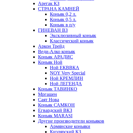
Арегак КЗ
СТРАНА КАМНЕЙ
Коньяк 0,2 л.
Коньяк 0,5 л.
Коньяк в п/у
ГИНЕВАН ВЗ
Эксклюзивный коньяк
Классический коньяк
Аркон Трейд
Веди-Алко коньяк
Коньяк АРАДИС
Коньяк Ной
Ной ЕКВВКА
NOY Very Special
Ной КРЕМЛИН
Ной ЛЕГЕНДА
Коньяк ТАВИНКО
Мргашен
Саят Нова
Коньяк САМКОН
Егвардский ВКЗ
Коньяк MARASI
Другие производители коньяков
Армянские коньяки
Кизлярский КЗ