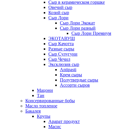
Сыр в керамическом горшке
Овечий сыр
Козий сыр
Сыр Лори
Сыр Лори Экокат
Сыр Лори разный
Сыр Лори Премиум
ЭКОТАВУШ
Сыр Качотта
Разные сыры
Сыр Сулугуни
Сыр Чечил
Эксклюзив сыр
Antipasti
Крем сыры
Полутвердые сыры
Ассорти сыров
Мацони
Тан
Консервированные бобы
Масло топленое
Бакалея
Крупы
Арарат продукт
Масис