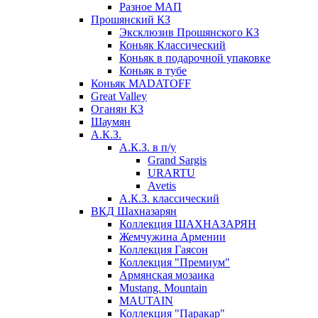
Разное МАП
Прошянский КЗ
Эксклюзив Прошянского КЗ
Коньяк Классический
Коньяк в подарочной упаковке
Коньяк в тубе
Коньяк MADATOFF
Great Valley
Оганян КЗ
Шаумян
А.К.З.
А.К.З. в п/у
Grand Sargis
URARTU
Avetis
А.К.З. классический
ВКД Шахназарян
Коллекция ШАХНАЗАРЯН
Жемчужина Армении
Коллекция Гаясон
Коллекция "Премиум"
Армянская мозаика
Mustang. Mountain
MAUTAIN
Коллекция "Паракар"