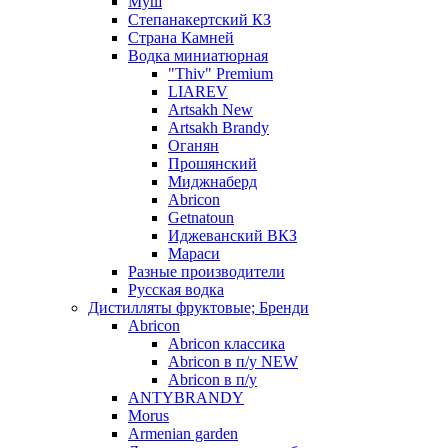
Муш
Степанакертский КЗ
Страна Камней
Водка миниатюрная
"Thiv" Premium
LIAREV
Artsakh New
Artsakh Brandy
Оганян
Прошянский
Миджнаберд
Abricon
Getnatoun
Иджеванский ВКЗ
Мараси
Разные производители
Русская водка
Дистилляты фруктовые; Бренди
Abricon
Abricon классика
Abricon в п/у NEW
Abricon в п/у
ANTYBRANDY
Morus
Armenian garden