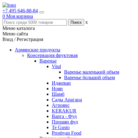
+7 495 646-88-84
0
Моя корзина
x
Меню каталога
Меню сайта
Вход / Регистрация
Армянские продукты
Консервация фруктовая
Варенье
Vital
Варенье маленький объем
Варенье большой объем
Иджеван
Ноян
Шамб
Сады Арагаца
Агроянс
KERAKUR
Варга - Фуд
Прошян фуд
Te Gusto
Proshyan Food