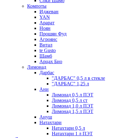
Соки Шамб
Компоты
Иджеван
YAN
Арарат
Ноян
Прошян Фуд
Агроянс
Витал
te Gusto
Шамб
Арцах Био
Лимонад
Дарбас
"ДАРБАС" 0,5 л в стекле
"ДАРБАС" 1,25 л
Ани
Лимонад 0,5 л ПЭТ
Лимонад 0,5 л ст
Лимонад 1,0 л ПЭТ
Лимонад 1,5 л ПЭТ
Ануш
Натахтари
Натахтари 0,5 л
Натахтари 1 л ПЭТ