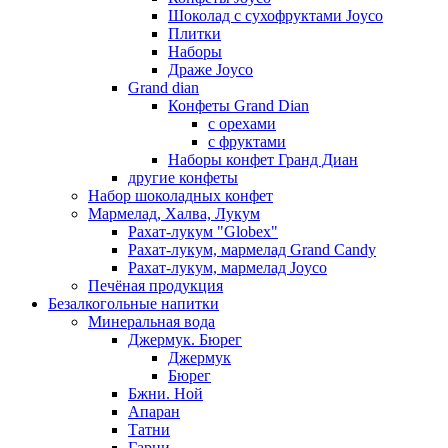
Шоколад с сухофруктами Joyco
Плитки
Наборы
Драже Joyco
Grand dian
Конфеты Grand Dian
с орехами
с фруктами
Наборы конфет Гранд Диан
другие конфеты
Набор шоколадных конфет
Мармелад, Халва, Лукум
Рахат-лукум "Globex"
Рахат-лукум, мармелад Grand Candy
Рахат-лукум, мармелад Joyco
Печёная продукция
Безалкогольные напитки
Минеральная вода
Джермук. Бюрег
Джермук
Бюрег
Бжни. Ной
Апаран
Татни
Гарни