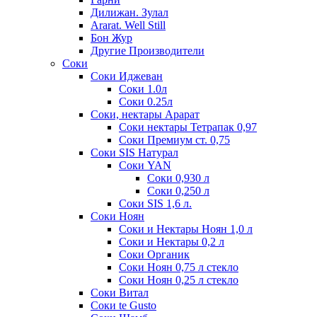
Дилижан. Зулал
Ararat. Well Still
Бон Жур
Другие Производители
Соки
Соки Иджеван
Соки 1.0л
Соки 0.25л
Соки, нектары Арарат
Соки нектары Тетрапак 0,97
Соки Премиум ст. 0,75
Соки SIS Натурал
Соки YAN
Соки 0,930 л
Соки 0,250 л
Соки SIS 1,6 л.
Соки Ноян
Соки и Нектары Ноян 1,0 л
Соки и Нектары 0,2 л
Соки Органик
Соки Ноян 0,75 л стекло
Соки Ноян 0,25 л стекло
Соки Витал
Соки te Gusto