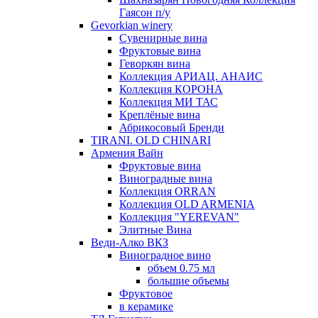
Гаясон п/у
Gevorkian winery
Сувенирные вина
Фруктовые вина
Геворкян вина
Коллекция АРИАЦ. АНАИС
Коллекция КОРОНА
Коллекция МИ ТАС
Креплёные вина
Абрикосовый Бренди
TIRANI. OLD CHINARI
Армения Вайн
Фруктовые вина
Виноградные вина
Коллекция ORRAN
Коллекция OLD ARMENIA
Коллекция "YEREVAN"
Элитные Вина
Веди-Алко ВКЗ
Виноградное вино
объем 0.75 мл
большие объемы
Фруктовое
в керамике