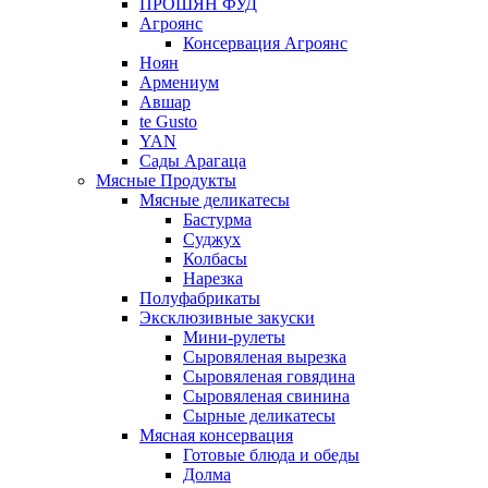
ПРОШЯН ФУД
Агроянс
Консервация Агроянс
Ноян
Армениум
Авшар
te Gusto
YAN
Сады Арагаца
Мясные Продукты
Мясные деликатесы
Бастурма
Суджух
Колбасы
Нарезка
Полуфабрикаты
Эксклюзивные закуски
Мини-рулеты
Сыровяленая вырезка
Сыровяленая говядина
Сыровяленая свинина
Сырные деликатесы
Мясная консервация
Готовые блюда и обеды
Долма