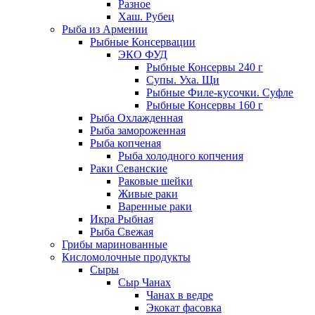
Разное
Хаш. Рубец
Рыба из Армении
Рыбные Консервации
ЭКО ФУД
Рыбные Консервы 240 г
Супы. Уха. Щи
Рыбные Филе-кусочки. Суфле
Рыбные Консервы 160 г
Рыба Охлажденная
Рыба замороженная
Рыба копченая
Рыба холодного копчения
Раки Севанские
Раковые шейки
Живые раки
Варенные раки
Икра Рыбная
Рыба Свежая
Грибы маринованные
Кисломолочные продукты
Сыры
Сыр Чанах
Чанах в ведре
Экокат фасовка