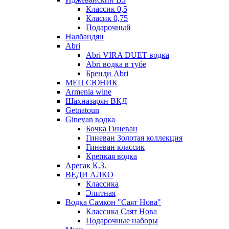
Классик 0,5
Класик 0,75
Подарочный
Налбандян
Abri
Abri VIRA DUET водка
Abri водка в тубе
Бренди Abri
МЕЦ СЮНИК
Armenia wine
Шахназарян ВКД
Getnatoun
Ginevan водка
Бочка Гиневан
Гиневан Золотая коллекция
Гиневан классик
Крепкая водка
Арегак К.З.
ВЕДИ АЛКО
Классика
Элитная
Водка Самкон "Саят Нова"
Классика Саят Нова
Подарочные наборы