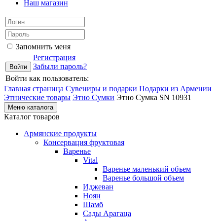
Наш магазин
Запомнить меня
Регистрация
Забыли пароль?
Войти как пользователь:
Главная страница
Сувениры и подарки
Подарки из Армении
Этнические товары
Этно Сумки
Этно Сумка SN 10931
Меню каталога
Каталог товаров
Армянские продукты
Консервация фруктовая
Варенье
Vital
Варенье маленький объем
Варенье большой объем
Иджеван
Ноян
Шамб
Сады Арагаца