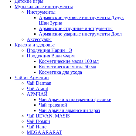
Детские игры
Музыкальные инструменты
Инструменты
Армянские духовые инструменты Дудук
Шви Зурна
Армянские струнные инструменты
Армянские ударные инструменты Доол
Аксессуары
Красота и здоровье
Продукция Нарин - Э
Продукция Ваки Фарм
Косметические масла 100 мл
Косметические масла 50 мл
Косметика для ухода
Чай из Армении
Чай Darman
Чай Ararat
АРМЧАЙ
Чай Армчай в прозрачной фасовке
Чай травяной
Чай Армчай армянский тараз
Чай IJEVAN. MASIS
Чай Гюмри
Чай Нане
MEGA ARARAT