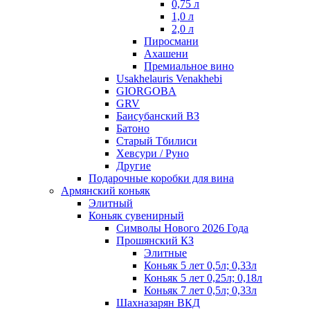
0,75 л
1,0 л
2,0 л
Пиросмани
Ахашени
Премиальное вино
Usakhelauris Venakhebi
GIORGOBA
GRV
Баисубанский ВЗ
Батоно
Старый Тбилиси
Хевсури / Руно
Другие
Подарочные коробки для вина
Армянский коньяк
Элитный
Коньяк сувенирный
Символы Нового 2026 Года
Прошянский КЗ
Элитные
Коньяк 5 лет 0,5л; 0,33л
Коньяк 5 лет 0,25л; 0,18л
Коньяк 7 лет 0,5л; 0,33л
Шахназарян ВКД