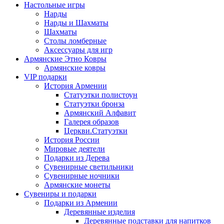
Настольные игры
Нарды
Нарды и Шахматы
Шахматы
Столы ломберные
Аксессуары для игр
Армянские Этно Ковры
Армянские ковры
VIP подарки
История Армении
Статуэтки полистоун
Статуэтки бронза
Армянский Алфавит
Галерея образов
Церкви.Статуэтки
История России
Мировые деятели
Подарки из Дерева
Сувенирные светильники
Сувенирные ночники
Армянские монеты
Сувениры и подарки
Подарки из Армении
Деревянные изделия
Деревянные подставки для напитков