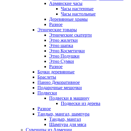
Армянские часы
Часы настенные
Часы настольные
Деревянные храмы
Разное
Этнические товары
Этнические скатерти
Этно жилетки
Этно шапка
Этно Косметички
Этно Подушки
Этно Сумки
Разное
Бочки деревянные
Браслеты
Панно Декоративное
Подарочные мешочки
Подвески
Подвески в машину
Подвески из дерева
Разное
Тандыр, мангал, шампура
Тандыр, мангал
Шампура для мяса
Сувениры из Армении