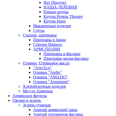
Нат Продукт
НАША ДЕРЕВНЯ
Разные крупы
Крупы Protein Therapy
Крупы Нане
Макаронные изделия
Соусы
Специи, приправы
Приправы в банке
Специи Hamove
АРМСПЕЦИИ
Приправы в фасовке
Приправы малая фасовка
Оливки, Оливковое масло
"Arm Eco"
Оливки "Aiello"
Оливки "AMADO"
Оливки "Armenium"
Хлебобулочные изделия
Мед из Армении
Армянские фрукты
Овощи и зелень
Зелень сушеная
Армчай армянский тараз
Армчай прозрачная фасовка