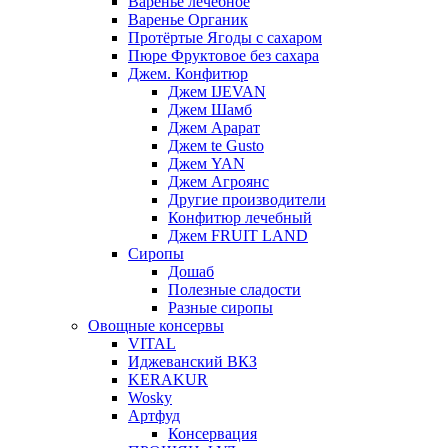
Варенье лечебное
Варенье Органик
Протёртые Ягоды с сахаром
Пюре Фруктовое без сахара
Джем. Конфитюр
Джем IJEVAN
Джем Шамб
Джем Арарат
Джем te Gusto
Джем YAN
Джем Агроянс
Другие производители
Конфитюр лечебный
Джем FRUIT LAND
Сиропы
Дошаб
Полезные сладости
Разные сиропы
Овощные консервы
VITAL
Иджеванский ВКЗ
KERAKUR
Wosky
Артфуд
Консервация