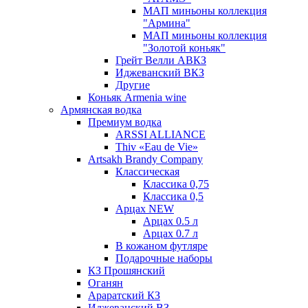
МАП миньоны коллекция
"Армина"
МАП миньоны коллекция
"Золотой коньяк"
Грейт Велли АВКЗ
Иджеванский ВКЗ
Другие
Коньяк Armenia wine
Армянская водка
Премиум водка
ARSSI ALLIANCE
Thiv «Eau de Vie»
Artsakh Brandy Company
Классическая
Классика 0,75
Классика 0,5
Арцах NEW
Арцах 0.5 л
Арцах 0.7 л
В кожаном футляре
Подарочные наборы
КЗ Прошянский
Оганян
Араратский КЗ
Иджеванский ВЗ