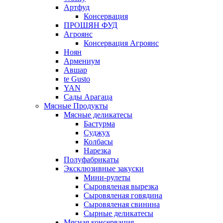
Артфуд
Консервация
ПРОШЯН ФУД
Агроянс
Консервация Агроянс
Ноян
Армениум
Авшар
te Gusto
YAN
Сады Арагаца
Мясные Продукты
Мясные деликатесы
Бастурма
Суджух
Колбасы
Нарезка
Полуфабрикаты
Эксклюзивные закуски
Мини-рулеты
Сыровяленая вырезка
Сыровяленая говядина
Сыровяленая свинина
Сырные деликатесы
Мясная консервация