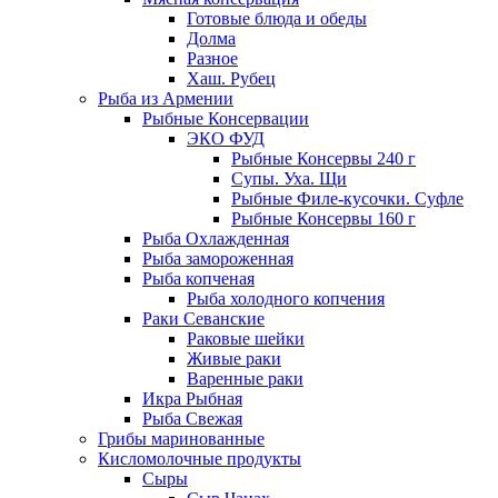
Готовые блюда и обеды
Долма
Разное
Хаш. Рубец
Рыба из Армении
Рыбные Консервации
ЭКО ФУД
Рыбные Консервы 240 г
Супы. Уха. Щи
Рыбные Филе-кусочки. Суфле
Рыбные Консервы 160 г
Рыба Охлажденная
Рыба замороженная
Рыба копченая
Рыба холодного копчения
Раки Севанские
Раковые шейки
Живые раки
Варенные раки
Икра Рыбная
Рыба Свежая
Грибы маринованные
Кисломолочные продукты
Сыры