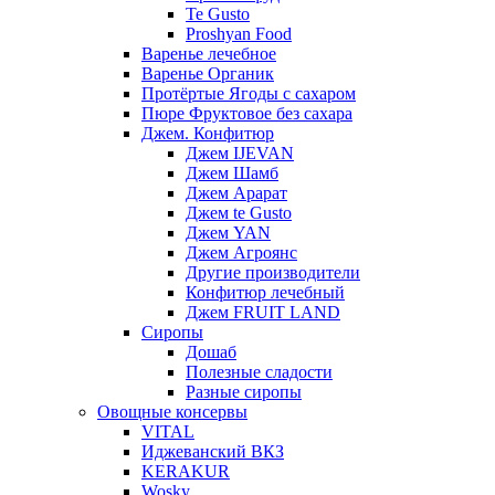
Te Gusto
Proshyan Food
Варенье лечебное
Варенье Органик
Протёртые Ягоды с сахаром
Пюре Фруктовое без сахара
Джем. Конфитюр
Джем IJEVAN
Джем Шамб
Джем Арарат
Джем te Gusto
Джем YAN
Джем Агроянс
Другие производители
Конфитюр лечебный
Джем FRUIT LAND
Сиропы
Дошаб
Полезные сладости
Разные сиропы
Овощные консервы
VITAL
Иджеванский ВКЗ
KERAKUR
Wosky