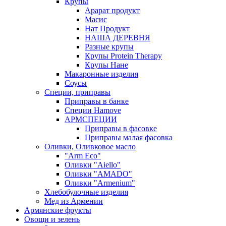
Крупы
Арарат продукт
Масис
Нат Продукт
НАША ДЕРЕВНЯ
Разные крупы
Крупы Protein Therapy
Крупы Нане
Макаронные изделия
Соусы
Специи, приправы
Приправы в банке
Специи Hamove
АРМСПЕЦИИ
Приправы в фасовке
Приправы малая фасовка
Оливки, Оливковое масло
"Arm Eco"
Оливки "Aiello"
Оливки "AMADO"
Оливки "Armenium"
Хлебобулочные изделия
Мед из Армении
Армянские фрукты
Овощи и зелень