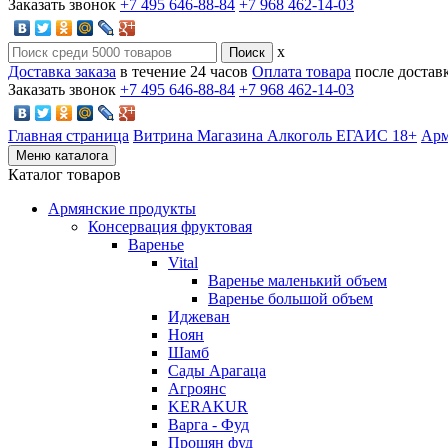
Заказать звонок
+7 495 646-88-84
+7 968 462-14-03
x
Доставка заказа
в течение 24 часов
Оплата товара
после достав
Заказать звонок
+7 495 646-88-84
+7 968 462-14-03
Главная страница
Витрина Магазина Алкоголь ЕГАИС 18+
Арм
Меню каталога
Каталог товаров
Армянские продукты
Консервация фруктовая
Варенье
Vital
Варенье маленький объем
Варенье большой объем
Иджеван
Ноян
Шамб
Сады Арагаца
Агроянс
KERAKUR
Варга - Фуд
Прошян фуд