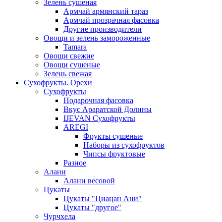
Зелень сушеная
Армчай армянский тараз
Армчай прозрачная фасовка
Другие производители
Овощи и зелень замороженные
Tamara
Овощи свежие
Овощи сушеные
Зелень свежая
Сухофрукты. Орехи
Сухофрукты
Подарочная фасовка
Вкус Араратской Долины
IJEVAN Сухофрукты
AREGI
Фрукты сушеные
Наборы из сухофруктов
Чипсы фруктовые
Разное
Алани
Алани весовой
Цукаты
Цукаты "Циацан Ани"
Цукаты "другое"
Чурчхела