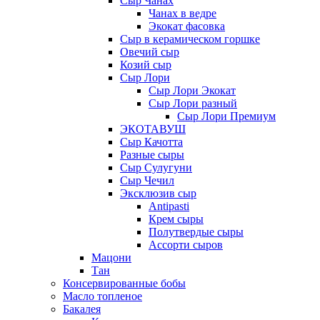
Сыр Чанах
Чанах в ведре
Экокат фасовка
Сыр в керамическом горшке
Овечий сыр
Козий сыр
Сыр Лори
Сыр Лори Экокат
Сыр Лори разный
Сыр Лори Премиум
ЭКОТАВУШ
Сыр Качотта
Разные сыры
Сыр Сулугуни
Сыр Чечил
Эксклюзив сыр
Antipasti
Крем сыры
Полутвердые сыры
Ассорти сыров
Мацони
Тан
Консервированные бобы
Масло топленое
Бакалея