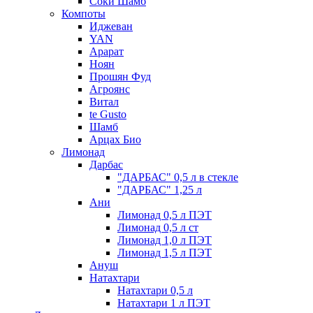
Соки Шамб
Компоты
Иджеван
YAN
Арарат
Ноян
Прошян Фуд
Агроянс
Витал
te Gusto
Шамб
Арцах Био
Лимонад
Дарбас
"ДАРБАС" 0,5 л в стекле
"ДАРБАС" 1,25 л
Ани
Лимонад 0,5 л ПЭТ
Лимонад 0,5 л ст
Лимонад 1,0 л ПЭТ
Лимонад 1,5 л ПЭТ
Ануш
Натахтари
Натахтари 0,5 л
Натахтари 1 л ПЭТ