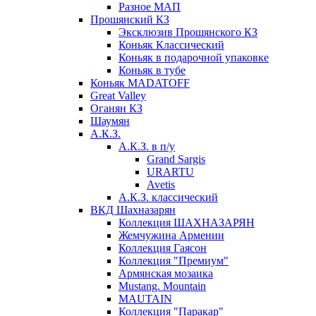
Разное МАП
Прошянский КЗ
Эксклюзив Прошянского КЗ
Коньяк Классический
Коньяк в подарочной упаковке
Коньяк в тубе
Коньяк MADATOFF
Great Valley
Оганян КЗ
Шаумян
А.К.З.
А.К.З. в п/у
Grand Sargis
URARTU
Avetis
А.К.З. классический
ВКД Шахназарян
Коллекция ШАХНАЗАРЯН
Жемчужина Армении
Коллекция Гаясон
Коллекция "Премиум"
Армянская мозаика
Mustang. Mountain
MAUTAIN
Коллекция "Паракар"