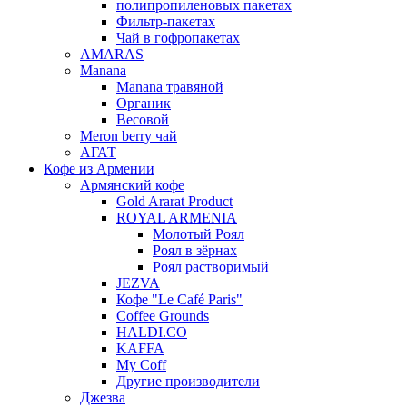
полипропиленовых пакетах
Фильтр-пакетах
Чай в гофропакетах
AMARAS
Manana
Manana травяной
Органик
Весовой
Meron berry чай
АГАТ
Кофе из Армении
Армянский кофе
Gold Ararat Product
ROYAL ARMENIA
Молотый Роял
Роял в зёрнах
Роял растворимый
JEZVA
Кофе "Le Café Paris"
Coffee Grounds
HALDI.CO
KAFFA
My Coff
Другие производители
Джезва