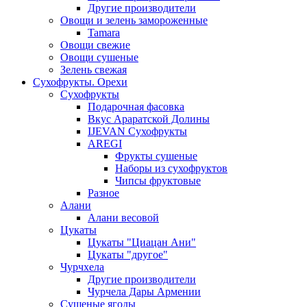
Другие производители
Овощи и зелень замороженные
Tamara
Овощи свежие
Овощи сушеные
Зелень свежая
Сухофрукты. Орехи
Сухофрукты
Подарочная фасовка
Вкус Араратской Долины
IJEVAN Сухофрукты
AREGI
Фрукты сушеные
Наборы из сухофруктов
Чипсы фруктовые
Разное
Алани
Алани весовой
Цукаты
Цукаты "Циацан Ани"
Цукаты "другое"
Чурчхела
Другие производители
Чурчела Дары Армении
Сушеные ягоды