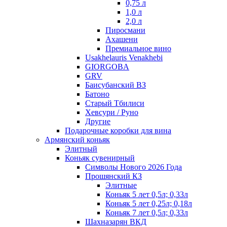
0,75 л
1,0 л
2,0 л
Пиросмани
Ахашени
Премиальное вино
Usakhelauris Venakhebi
GIORGOBA
GRV
Баисубанский ВЗ
Батоно
Старый Тбилиси
Хевсури / Руно
Другие
Подарочные коробки для вина
Армянский коньяк
Элитный
Коньяк сувенирный
Символы Нового 2026 Года
Прошянский КЗ
Элитные
Коньяк 5 лет 0,5л; 0,33л
Коньяк 5 лет 0,25л; 0,18л
Коньяк 7 лет 0,5л; 0,33л
Шахназарян ВКД