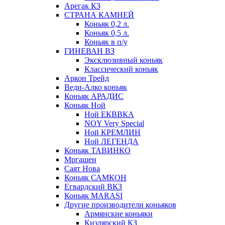
Арегак КЗ
СТРАНА КАМНЕЙ
Коньяк 0,2 л.
Коньяк 0,5 л.
Коньяк в п/у
ГИНЕВАН ВЗ
Эксклюзивный коньяк
Классический коньяк
Аркон Трейд
Веди-Алко коньяк
Коньяк АРАДИС
Коньяк Ной
Ной ЕКВВКА
NOY Very Special
Ной КРЕМЛИН
Ной ЛЕГЕНДА
Коньяк ТАВИНКО
Мргашен
Саят Нова
Коньяк САМКОН
Егвардский ВКЗ
Коньяк MARASI
Другие производители коньяков
Армянские коньяки
Кизлярский КЗ