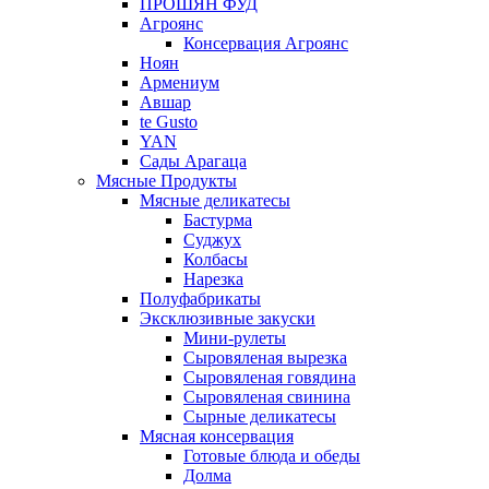
ПРОШЯН ФУД
Агроянс
Консервация Агроянс
Ноян
Армениум
Авшар
te Gusto
YAN
Сады Арагаца
Мясные Продукты
Мясные деликатесы
Бастурма
Суджух
Колбасы
Нарезка
Полуфабрикаты
Эксклюзивные закуски
Мини-рулеты
Сыровяленая вырезка
Сыровяленая говядина
Сыровяленая свинина
Сырные деликатесы
Мясная консервация
Готовые блюда и обеды
Долма