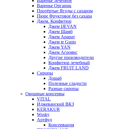
Варенье лечебное
Варенье Органик
Протёртые Ягоды с сахаром
Пюре Фруктовое без сахара
Джем. Конфитюр
Джем IJEVAN
Джем Шамб
Джем Арарат
Джем te Gusto
Джем YAN
Джем Агроянс
Другие производители
Конфитюр лечебный
Джем FRUIT LAND
Сиропы
Дошаб
Полезные сладости
Разные сиропы
Овощные консервы
VITAL
Иджеванский ВКЗ
KERAKUR
Wosky
Артфуд
Консервация