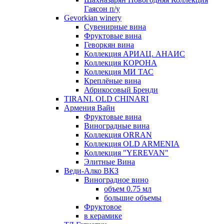
Гаясон п/у
Gevorkian winery
Сувенирные вина
Фруктовые вина
Геворкян вина
Коллекция АРИАЦ. АНАИС
Коллекция КОРОНА
Коллекция МИ ТАС
Креплёные вина
Абрикосовый Бренди
TIRANI. OLD CHINARI
Армения Вайн
Фруктовые вина
Виноградные вина
Коллекция ORRAN
Коллекция OLD ARMENIA
Коллекция "YEREVAN"
Элитные Вина
Веди-Алко ВКЗ
Виноградное вино
объем 0.75 мл
большие объемы
Фруктовое
в керамике