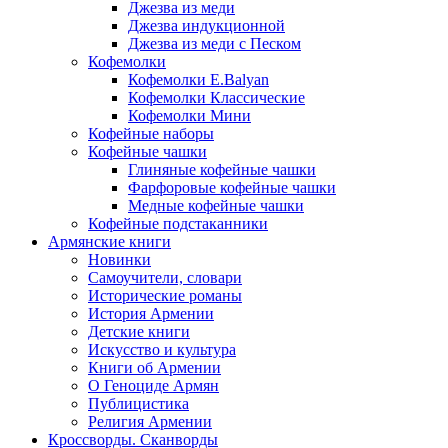
Джезва из меди
Джезва индукционной
Джезва из меди с Песком
Кофемолки
Кофемолки E.Balyan
Кофемолки Классические
Кофемолки Мини
Кофейные наборы
Кофейные чашки
Глиняные кофейные чашки
Фарфоровые кофейные чашки
Медные кофейные чашки
Кофейные подстаканники
Армянские книги
Новинки
Самоучители, словари
Исторические романы
История Армении
Детские книги
Иcкусство и культура
Книги об Армении
О Геноциде Армян
Публицистика
Религия Армении
Кроссворды. Сканворды