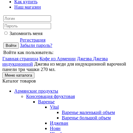
Как купить
Наш магазин
Запомнить меня
Регистрация
Забыли пароль?
Войти как пользователь:
Главная страница
Кофе из Армении
Джезва
Джезва
индукционной
Джезва из меди для индукционной варочной
панели три чашки 270 мл.
Меню каталога
Каталог товаров
Армянские продукты
Консервация фруктовая
Варенье
Vital
Варенье маленький объем
Варенье большой объем
Иджеван
Ноян