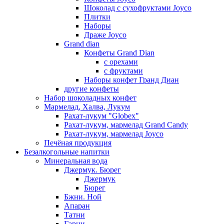
Шоколад с сухофруктами Joyco
Плитки
Наборы
Драже Joyco
Grand dian
Конфеты Grand Dian
с орехами
с фруктами
Наборы конфет Гранд Диан
другие конфеты
Набор шоколадных конфет
Мармелад, Халва, Лукум
Рахат-лукум "Globex"
Рахат-лукум, мармелад Grand Candy
Рахат-лукум, мармелад Joyco
Печёная продукция
Безалкогольные напитки
Минеральная вода
Джермук. Бюрег
Джермук
Бюрег
Бжни. Ной
Апаран
Татни
Гарни