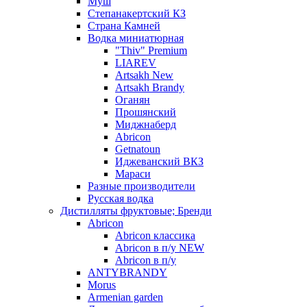
Муш
Степанакертский КЗ
Страна Камней
Водка миниатюрная
"Thiv" Premium
LIAREV
Artsakh New
Artsakh Brandy
Оганян
Прошянский
Миджнаберд
Abricon
Getnatoun
Иджеванский ВКЗ
Мараси
Разные производители
Русская водка
Дистилляты фруктовые; Бренди
Abricon
Abricon классика
Abricon в п/у NEW
Abricon в п/у
ANTYBRANDY
Morus
Armenian garden