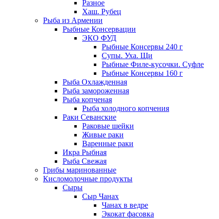
Разное
Хаш. Рубец
Рыба из Армении
Рыбные Консервации
ЭКО ФУД
Рыбные Консервы 240 г
Супы. Уха. Щи
Рыбные Филе-кусочки. Суфле
Рыбные Консервы 160 г
Рыба Охлажденная
Рыба замороженная
Рыба копченая
Рыба холодного копчения
Раки Севанские
Раковые шейки
Живые раки
Варенные раки
Икра Рыбная
Рыба Свежая
Грибы маринованные
Кисломолочные продукты
Сыры
Сыр Чанах
Чанах в ведре
Экокат фасовка