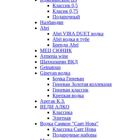
Классик 0,5
Класик 0,75
Подарочный
Налбандян
Abri
Abri VIRA DUET водка
Abri водка в тубе
Бренди Abri
МЕЦ СЮНИК
Armenia wine
Шахназарян ВКД
Getnatoun
Ginevan водка
Бочка Гиневан
Гиневан Золотая коллекция
Гиневан классик
Крепкая водка
Арегак К.З.
ВЕДИ АЛКО
Классика
Элитная
Водка Самкон "Саят Нова"
Классика Саят Нова
Подарочные наборы