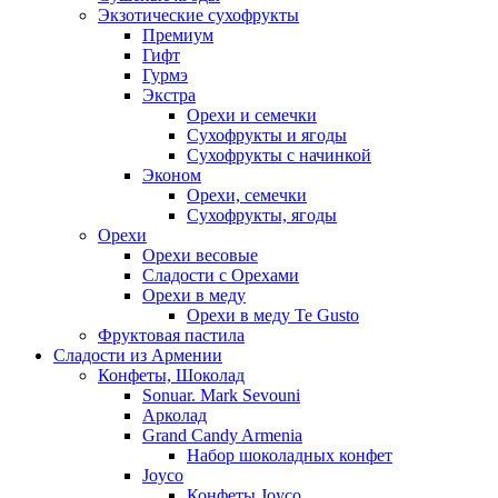
Экзотические сухофрукты
Премиум
Гифт
Гурмэ
Экстра
Орехи и семечки
Сухофрукты и ягоды
Сухофрукты с начинкой
Эконом
Орехи, семечки
Сухофрукты, ягоды
Орехи
Орехи весовые
Сладости с Орехами
Орехи в меду
Орехи в меду Te Gusto
Фруктовая пастила
Сладости из Армении
Конфеты, Шоколад
Sonuar. Mark Sevouni
Арколад
Grand Candy Armenia
Набор шоколадных конфет
Joyco
Конфеты Joyco