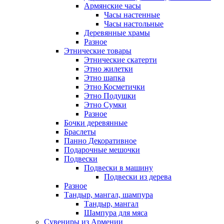
Армянские часы
Часы настенные
Часы настольные
Деревянные храмы
Разное
Этнические товары
Этнические скатерти
Этно жилетки
Этно шапка
Этно Косметички
Этно Подушки
Этно Сумки
Разное
Бочки деревянные
Браслеты
Панно Декоративное
Подарочные мешочки
Подвески
Подвески в машину
Подвески из дерева
Разное
Тандыр, мангал, шампура
Тандыр, мангал
Шампура для мяса
Сувениры из Армении