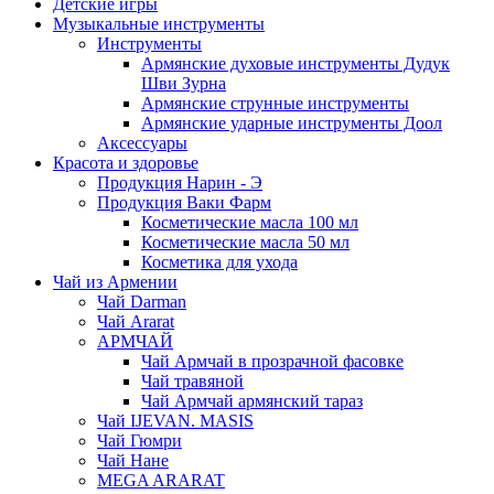
Детские игры
Музыкальные инструменты
Инструменты
Армянские духовые инструменты Дудук
Шви Зурна
Армянские струнные инструменты
Армянские ударные инструменты Доол
Аксессуары
Красота и здоровье
Продукция Нарин - Э
Продукция Ваки Фарм
Косметические масла 100 мл
Косметические масла 50 мл
Косметика для ухода
Чай из Армении
Чай Darman
Чай Ararat
АРМЧАЙ
Чай Армчай в прозрачной фасовке
Чай травяной
Чай Армчай армянский тараз
Чай IJEVAN. MASIS
Чай Гюмри
Чай Нане
MEGA ARARAT