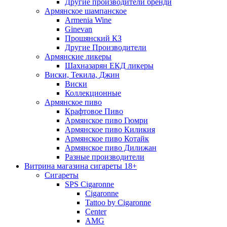
Другие производители бренди
Армянское шампанское
Armenia Wine
Ginevan
Прошянский КЗ
Другие Производители
Армянские ликеры
Шахназарян ЕКД ликеры
Виски, Текила, Джин
Виски
Коллекционные
Армянское пиво
Крафтовое Пиво
Армянское пиво Гюмри
Армянское пиво Киликия
Армянское пиво Котайк
Армянское пиво Дилижан
Разные производители
Витрина магазина сигареты 18+
Cигареты
SPS Cigaronne
Сigaronne
Tattoo by Cigaronne
Center
AMG