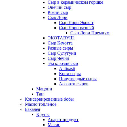
Сыр в керамическом горшке
Овечий сыр
Козий сыр
Сыр Лори
Сыр Лори Экокат
Сыр Лори разный
Сыр Лори Премиум
ЭКОТАВУШ
Сыр Качотта
Разные сыры
Сыр Сулугуни
Сыр Чечил
Эксклюзив сыр
Antipasti
Крем сыры
Полутвердые сыры
Ассорти сыров
Мацони
Тан
Консервированные бобы
Масло топленое
Бакалея
Крупы
Арарат продукт
Масис