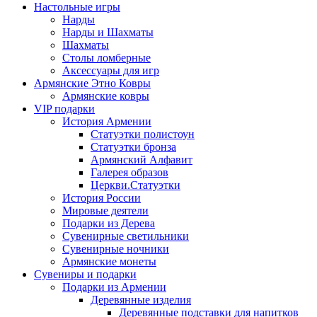
Настольные игры
Нарды
Нарды и Шахматы
Шахматы
Столы ломберные
Аксессуары для игр
Армянские Этно Ковры
Армянские ковры
VIP подарки
История Армении
Статуэтки полистоун
Статуэтки бронза
Армянский Алфавит
Галерея образов
Церкви.Статуэтки
История России
Мировые деятели
Подарки из Дерева
Сувенирные светильники
Сувенирные ночники
Армянские монеты
Сувениры и подарки
Подарки из Армении
Деревянные изделия
Деревянные подставки для напитков