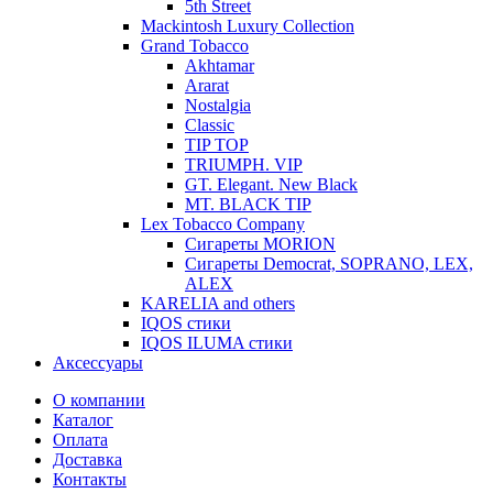
5th Street
Mackintosh Luxury Collection
Grand Tobacco
Akhtamar
Ararat
Nostalgia
Classic
TIP TOP
TRIUMPH. VIP
GT. Elegant. New Black
MT. BLACK TIP
Lex Tobacco Company
Сигареты MORION
Сигареты Democrat, SOPRANO, LEX,
ALEX
KARELIA and others
IQOS стики
IQOS ILUMA стики
Аксессуары
О компании
Каталог
Оплата
Доставка
Контакты