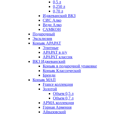
0,5 л
0,250 л
0,70 л
Иджеванский ВКЗ
СИС Алко
Веди Алко
САМКОН
Подарочный
Эксклюзив
Коньяк АРАРАТ
Элитные
АРАРАТ в п/у
АРАРАТ классик
ВКЗ Иджеванский
Коньяк в подарочной упаковке
Коньяк Классический
Бренди
Коньяк МАП
France коллекция
Золотой
Объем 0,5 л
Объем 0,7 л
АРМА коллекция
Горная Армения
Айвазовский