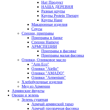
Нат Продукт
НАША ДЕРЕВНЯ
Разные крупы
Крупы Protein Therapy
Крупы Нане
Макаронные изделия
Соусы
Специи, приправы
Приправы в банке
Специи Hamove
АРМСПЕЦИИ
Приправы в фасовке
Приправы малая фасовка
Оливки, Оливковое масло
"Arm Eco"
Оливки "Aiello"
Оливки "AMADO"
Оливки "Armenium"
Хлебобулочные изделия
Мед из Армении
Армянские фрукты
Овощи и зелень
Зелень сушеная
Армчай армянский тараз
Армчай прозрачная фасовка