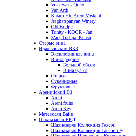
Voskevaz - Qotot
Van Ardi
Kataro.Hin Areni.Voskeni
Jraghatspanyan Winery
Old Bridge
Trinity - KOOR - Jan
Z'art, Tushpa, Keush
Старые вина
Иджеванский ВК3
Эксклюзивные вина
Виноградное
Большой объем
Вина 0,75 л
Старые
Сувенирные
Фруктовые
Аренийский ВЗ
Areni
Areni fruits
Areni Key
Матевосян Вайн
Шахназарян ЕКД
Шахназарян Коллекция Гаясон
Шахназарян Коллекция Гаясон п/у
Шахназарян Новогодняя Коллекция