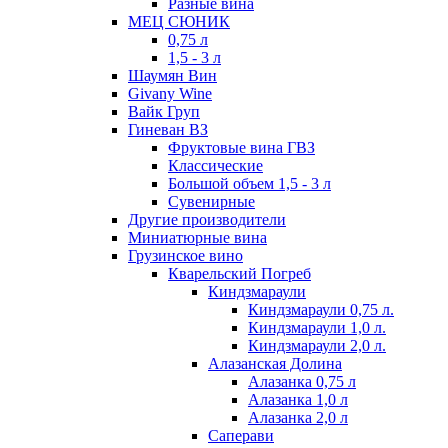
Разные вина
МЕЦ СЮНИК
0,75 л
1,5 - 3 л
Шаумян Вин
Givany Wine
Вайк Груп
Гиневан ВЗ
Фруктовые вина ГВЗ
Классические
Большой объем 1,5 - 3 л
Сувенирные
Другие производители
Миниатюрные вина
Грузинское вино
Кварельский Погреб
Киндзмараули
Киндзмараули 0,75 л.
Киндзмараули 1,0 л.
Киндзмараули 2,0 л.
Алазанская Долина
Алазанка 0,75 л
Алазанка 1,0 л
Алазанка 2,0 л
Саперави