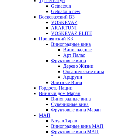
ТД Гетнатун
Getnatoun
Getnatoun new
Воскевазский ВЗ
VOSKEVAZ
ARARTUNI
VOSKEVAZ ELITE
Прошянский КЗ
Виноградные вина
Виноградные
Арт Палас
Фруктовые вина
Дерево Жизни
Органические вина
Арцруни
Элитные Вина
Гордость Нации
Винный дом Маран
Виноградные вина
Сувенирные вина
Фруктовые вина Маран
МАП
Noyan Tapan
Виноградные вина МАП
Фруктовые вина МАП