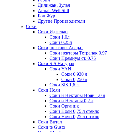
Дилижан. Зулал
Ararat. Well Still
Бон Жур
Другие Производители
Соки
Соки Иджеван
Соки 1.0л
Соки 0.25л
Соки, нектары Арарат
Соки нектары Тетрапак 0,97
Соки Премиум ст. 0,75
Соки SIS Натурал
Соки YAN
Соки 0,930 л
Соки 0,250 л
Соки SIS 1,6 л.
Соки Ноян
Соки и Нектары Ноян 1,0 л
Соки и Нектары 0,2 л
Соки Органик
Соки Ноян 0,75 л стекло
Соки Ноян 0,25 л стекло
Соки Витал
Соки te Gusto