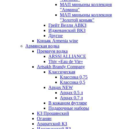
МАП миньоны коллекция
"Армина"
МАП миньоны коллекция
"Золотой коньяк"
Грейт Велли АВКЗ
Иджеванский ВКЗ
Другие
Коньяк Armenia wine
Армянская водка
Премиум водка
ARSSI ALLIANCE
Thiv «Eau de Vie»
Artsakh Brandy Company
Классическая
Классика 0,75
Классика 0,5
Арцах NEW
Арцах 0.5 л
Арцах 0.7 л
В кожаном футляре
Подарочные наборы
КЗ Прошянский
Оганян
Араратский КЗ
Иджеванский ВЗ