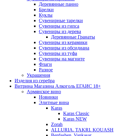
Деревянные панно
Брелки
Куклы
Сувенирные тарелки
Сувениры из гипса
Сувениры из дерева
Деревянные Гранаты
Сувениры из керамики
Сувениры из обсидиана
Сувениры из туфа
Сувениры на магните
Флаги
Разное
Украшения
Изделия из серебра
Витрина Магазина Алкоголь ЕГАИС 18+
Армянское вино
Новинки
Элитные вина
Karas
Karas Classic
Karas NEW
Zorah
ALLURIA. TAKRI. KOUASH
Berdashen. Vankasar