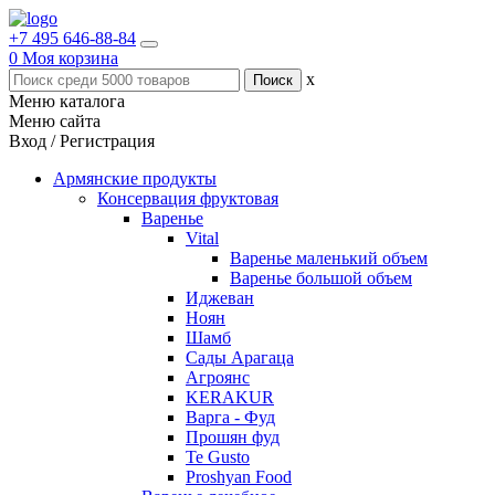
+7 495 646-88-84
0
Моя корзина
x
Меню каталога
Меню сайта
Вход / Регистрация
Армянские продукты
Консервация фруктовая
Варенье
Vital
Варенье маленький объем
Варенье большой объем
Иджеван
Ноян
Шамб
Сады Арагаца
Агроянс
KERAKUR
Варга - Фуд
Прошян фуд
Te Gusto
Proshyan Food