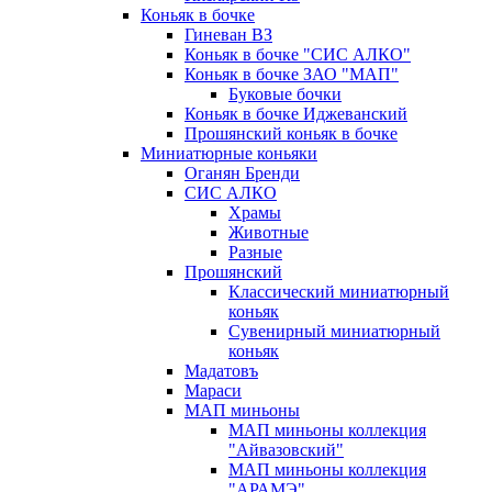
Коньяк в бочке
Гиневан ВЗ
Коньяк в бочке "СИС АЛКО"
Коньяк в бочке ЗАО "МАП"
Буковые бочки
Коньяк в бочке Иджеванский
Прошянский коньяк в бочке
Миниатюрные коньяки
Оганян Бренди
СИС АЛКО
Храмы
Животные
Разные
Прошянский
Классический миниатюрный
коньяк
Сувенирный миниатюрный
коньяк
Мадатовъ
Мараси
МАП миньоны
МАП миньоны коллекция
"Айвазовский"
МАП миньоны коллекция
"АРАМЭ"