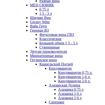
Разные вина
МЕЦ СЮНИК
0,75 л
1,5 - 3 л
Шаумян Вин
Givany Wine
Вайк Груп
Гиневан ВЗ
Фруктовые вина ГВЗ
Классические
Большой объем 1,5 - 3 л
Сувенирные
Другие производители
Миниатюрные вина
Грузинское вино
Кварельский Погреб
Киндзмараули
Киндзмараули 0,75 л.
Киндзмараули 1,0 л.
Киндзмараули 2,0 л.
Алазанская Долина
Алазанка 0,75 л
Алазанка 1,0 л
Алазанка 2,0 л
Саперави