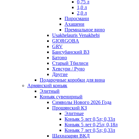
0,75 л
1,0 л
2,0 л
Пиросмани
Ахашени
Премиальное вино
Usakhelauris Venakhebi
GIORGOBA
GRV
Баисубанский ВЗ
Батоно
Старый Тбилиси
Хевсури / Руно
Другие
Подарочные коробки для вина
Армянский коньяк
Элитный
Коньяк сувенирный
Символы Нового 2026 Года
Прошянский КЗ
Элитные
Коньяк 5 лет 0,5л; 0,33л
Коньяк 5 лет 0,25л; 0,18л
Коньяк 7 лет 0,5л; 0,33л
Шахназарян ВКД