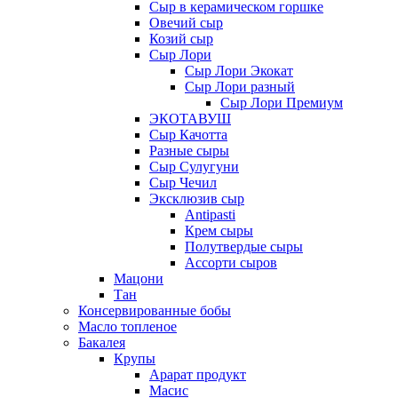
Сыр в керамическом горшке
Овечий сыр
Козий сыр
Сыр Лори
Сыр Лори Экокат
Сыр Лори разный
Сыр Лори Премиум
ЭКОТАВУШ
Сыр Качотта
Разные сыры
Сыр Сулугуни
Сыр Чечил
Эксклюзив сыр
Antipasti
Крем сыры
Полутвердые сыры
Ассорти сыров
Мацони
Тан
Консервированные бобы
Масло топленое
Бакалея
Крупы
Арарат продукт
Масис