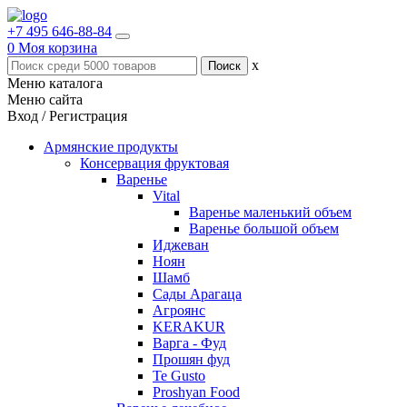
+7 495 646-88-84
0
Моя корзина
x
Меню каталога
Меню сайта
Вход / Регистрация
Армянские продукты
Консервация фруктовая
Варенье
Vital
Варенье маленький объем
Варенье большой объем
Иджеван
Ноян
Шамб
Сады Арагаца
Агроянс
KERAKUR
Варга - Фуд
Прошян фуд
Te Gusto
Proshyan Food