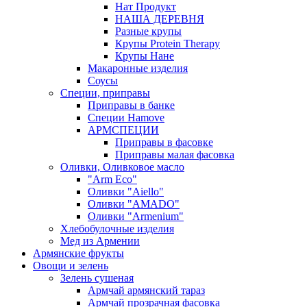
Нат Продукт
НАША ДЕРЕВНЯ
Разные крупы
Крупы Protein Therapy
Крупы Нане
Макаронные изделия
Соусы
Специи, приправы
Приправы в банке
Специи Hamove
АРМСПЕЦИИ
Приправы в фасовке
Приправы малая фасовка
Оливки, Оливковое масло
"Arm Eco"
Оливки "Aiello"
Оливки "AMADO"
Оливки "Armenium"
Хлебобулочные изделия
Мед из Армении
Армянские фрукты
Овощи и зелень
Зелень сушеная
Армчай армянский тараз
Армчай прозрачная фасовка