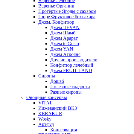
Варенье лечебное
Варенье Органик
Протёртые Ягоды с сахаром
Пюре Фруктовое без сахара
Джем. Конфитюр
Джем IJEVAN
Джем Шамб
Джем Арарат
Джем te Gusto
Джем YAN
Джем Агроянс
Другие производители
Конфитюр лечебный
Джем FRUIT LAND
Сиропы
Дошаб
Полезные сладости
Разные сиропы
Овощные консервы
VITAL
Иджеванский ВКЗ
KERAKUR
Wosky
Артфуд
Консервация