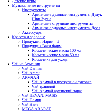
Детские игры
Музыкальные инструменты
Инструменты
Армянские духовые инструменты Дудук
Шви Зурна
Армянские струнные инструменты
Армянские ударные инструменты Доол
Аксессуары
Красота и здоровье
Продукция Нарин - Э
Продукция Ваки Фарм
Косметические масла 100 мл
Косметические масла 50 мл
Косметика для ухода
Чай из Армении
Чай Darman
Чай Ararat
АРМЧАЙ
Чай Армчай в прозрачной фасовке
Чай травяной
Чай Армчай армянский тараз
Чай IJEVAN. MASIS
Чай Гюмри
Чай Нане
MEGA ARARAT