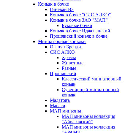
Коньяк в бочке
Гиневан ВЗ
Коньяк в бочке "СИС АЛКО"
Коньяк в бочке ЗАО "МАП"
Буковые бочки
Коньяк в бочке Иджеванский
Прошянский коньяк в бочке
Миниатюрные коньяки
Оганян Бренди
СИС АЛКО
Храмы
Животные
Разные
Прошянский
Классический миниатюрный
коньяк
Сувенирный миниатюрный
коньяк
Мадатовъ
Мараси
МАП миньоны
МАП миньоны коллекция
"Айвазовский"
МАП миньоны коллекция
"АРАМЭ"