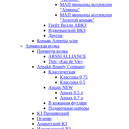
МАП миньоны коллекция
"Армина"
МАП миньоны коллекция
"Золотой коньяк"
Грейт Велли АВКЗ
Иджеванский ВКЗ
Другие
Коньяк Armenia wine
Армянская водка
Премиум водка
ARSSI ALLIANCE
Thiv «Eau de Vie»
Artsakh Brandy Company
Классическая
Классика 0,75
Классика 0,5
Арцах NEW
Арцах 0.5 л
Арцах 0.7 л
В кожаном футляре
Подарочные наборы
КЗ Прошянский
Оганян
Араратский КЗ
Иджеванский ВЗ