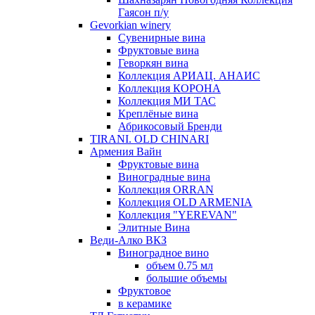
Гаясон п/у
Gevorkian winery
Сувенирные вина
Фруктовые вина
Геворкян вина
Коллекция АРИАЦ. АНАИС
Коллекция КОРОНА
Коллекция МИ ТАС
Креплёные вина
Абрикосовый Бренди
TIRANI. OLD CHINARI
Армения Вайн
Фруктовые вина
Виноградные вина
Коллекция ORRAN
Коллекция OLD ARMENIA
Коллекция "YEREVAN"
Элитные Вина
Веди-Алко ВКЗ
Виноградное вино
объем 0.75 мл
большие объемы
Фруктовое
в керамике