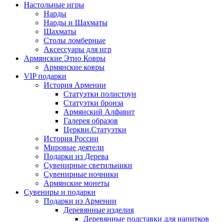
Настольные игры
Нарды
Нарды и Шахматы
Шахматы
Столы ломберные
Аксессуары для игр
Армянские Этно Ковры
Армянские ковры
VIP подарки
История Армении
Статуэтки полистоун
Статуэтки бронза
Армянский Алфавит
Галерея образов
Церкви.Статуэтки
История России
Мировые деятели
Подарки из Дерева
Сувенирные светильники
Сувенирные ночники
Армянские монеты
Сувениры и подарки
Подарки из Армении
Деревянные изделия
Деревянные подставки для напитков