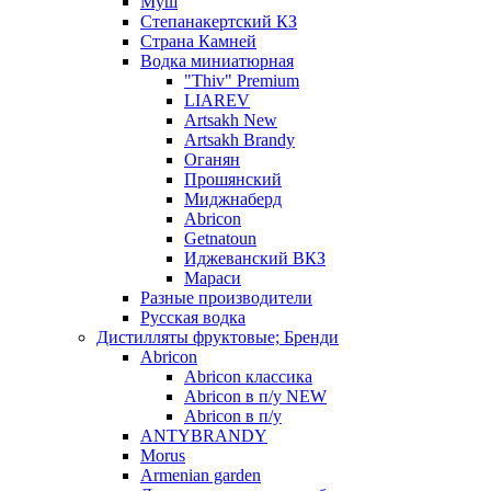
Муш
Степанакертский КЗ
Страна Камней
Водка миниатюрная
"Thiv" Premium
LIAREV
Artsakh New
Artsakh Brandy
Оганян
Прошянский
Миджнаберд
Abricon
Getnatoun
Иджеванский ВКЗ
Мараси
Разные производители
Русская водка
Дистилляты фруктовые; Бренди
Abricon
Abricon классика
Abricon в п/у NEW
Abricon в п/у
ANTYBRANDY
Morus
Armenian garden