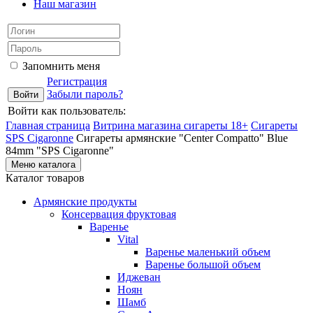
Наш магазин
Запомнить меня
Регистрация
Забыли пароль?
Войти как пользователь:
Главная страница
Витрина магазина сигареты 18+
Cигареты
SPS Cigaronne
Сигареты армянские "Center Compatto" Blue
84mm "SPS Cigaronne"
Меню каталога
Каталог товаров
Армянские продукты
Консервация фруктовая
Варенье
Vital
Варенье маленький объем
Варенье большой объем
Иджеван
Ноян
Шамб