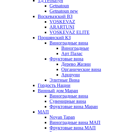
ТД Гетнатун
Getnatoun
Getnatoun new
Воскевазский ВЗ
VOSKEVAZ
ARARTUNI
VOSKEVAZ ELITE
Прошянский КЗ
Виноградные вина
Виноградные
Арт Палас
Фруктовые вина
Дерево Жизни
Органические вина
Арцруни
Элитные Вина
Гордость Нации
Винный дом Маран
Виноградные вина
Сувенирные вина
Фруктовые вина Маран
МАП
Noyan Tapan
Виноградные вина МАП
Фруктовые вина МАП