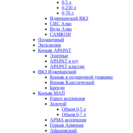
0,5 л
0,250 л
0,70 л
Иджеванский ВКЗ
СИС Алко
Веди Алко
САМКОН
Подарочный
Эксклюзив
Коньяк АРАРАТ
Элитные
АРАРАТ в п/у
АРАРАТ классик
ВКЗ Иджеванский
Коньяк в подарочной упаковке
Коньяк Классический
Бренди
Коньяк МАП
France коллекция
Золотой
Объем 0,5 л
Объем 0,7 л
АРМА коллекция
Горная Армения
Айвазовский