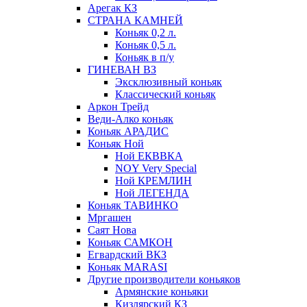
Арегак КЗ
СТРАНА КАМНЕЙ
Коньяк 0,2 л.
Коньяк 0,5 л.
Коньяк в п/у
ГИНЕВАН ВЗ
Эксклюзивный коньяк
Классический коньяк
Аркон Трейд
Веди-Алко коньяк
Коньяк АРАДИС
Коньяк Ной
Ной ЕКВВКА
NOY Very Special
Ной КРЕМЛИН
Ной ЛЕГЕНДА
Коньяк ТАВИНКО
Мргашен
Саят Нова
Коньяк САМКОН
Егвардский ВКЗ
Коньяк MARASI
Другие производители коньяков
Армянские коньяки
Кизлярский КЗ