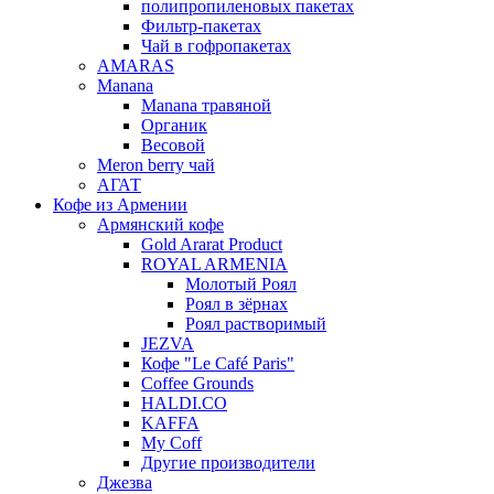
полипропиленовых пакетах
Фильтр-пакетах
Чай в гофропакетах
AMARAS
Manana
Manana травяной
Органик
Весовой
Meron berry чай
АГАТ
Кофе из Армении
Армянский кофе
Gold Ararat Product
ROYAL ARMENIA
Молотый Роял
Роял в зёрнах
Роял растворимый
JEZVA
Кофе "Le Café Paris"
Coffee Grounds
HALDI.CO
KAFFA
My Coff
Другие производители
Джезва