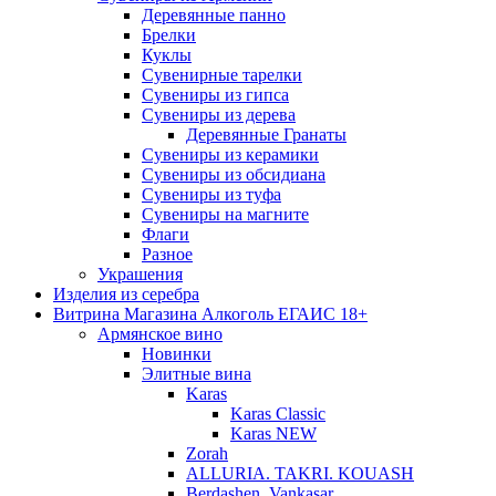
Деревянные панно
Брелки
Куклы
Сувенирные тарелки
Сувениры из гипса
Сувениры из дерева
Деревянные Гранаты
Сувениры из керамики
Сувениры из обсидиана
Сувениры из туфа
Сувениры на магните
Флаги
Разное
Украшения
Изделия из серебра
Витрина Магазина Алкоголь ЕГАИС 18+
Армянское вино
Новинки
Элитные вина
Karas
Karas Classic
Karas NEW
Zorah
ALLURIA. TAKRI. KOUASH
Berdashen. Vankasar