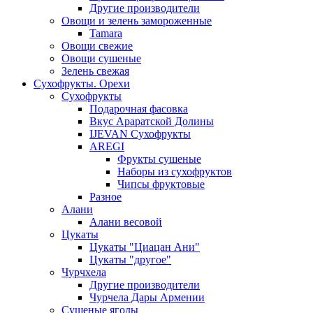
Другие производители
Овощи и зелень замороженные
Tamara
Овощи свежие
Овощи сушеные
Зелень свежая
Сухофрукты. Орехи
Сухофрукты
Подарочная фасовка
Вкус Араратской Долины
IJEVAN Сухофрукты
AREGI
Фрукты сушеные
Наборы из сухофруктов
Чипсы фруктовые
Разное
Алани
Алани весовой
Цукаты
Цукаты "Циацан Ани"
Цукаты "другое"
Чурчхела
Другие производители
Чурчела Дары Армении
Сушеные ягоды