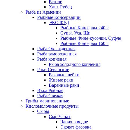
Разное
Хаш. Рубец
Рыба из Армении
Рыбные Консервации
ЭКО ФУД
Рыбные Консервы 240 г
Супы. Уха. Щи
Рыбные Филе-кусочки. Суфле
Рыбные Консервы 160 г
Рыба Охлажденная
Рыба замороженная
Рыба копченая
Рыба холодного копчения
Раки Севанские
Раковые шейки
Живые раки
Варенные раки
Икра Рыбная
Рыба Свежая
Грибы маринованные
Кисломолочные продукты
Сыры
Сыр Чанах
Чанах в ведре
Экокат фасовка