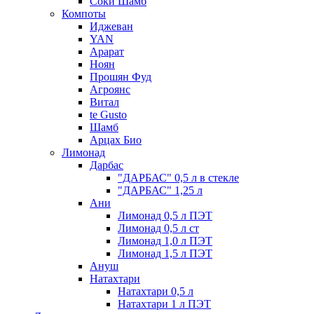
Соки Шамб
Компоты
Иджеван
YAN
Арарат
Ноян
Прошян Фуд
Агроянс
Витал
te Gusto
Шамб
Арцах Био
Лимонад
Дарбас
"ДАРБАС" 0,5 л в стекле
"ДАРБАС" 1,25 л
Ани
Лимонад 0,5 л ПЭТ
Лимонад 0,5 л ст
Лимонад 1,0 л ПЭТ
Лимонад 1,5 л ПЭТ
Ануш
Натахтари
Натахтари 0,5 л
Натахтари 1 л ПЭТ