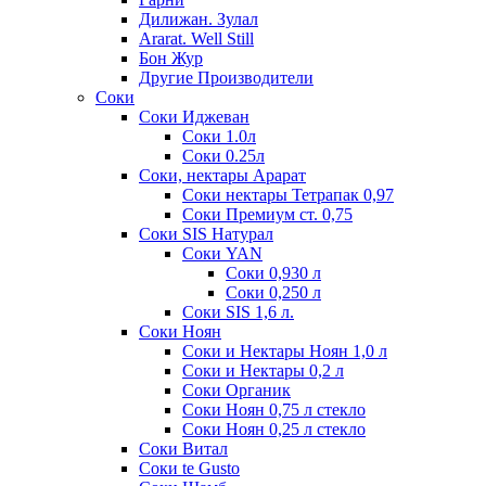
Дилижан. Зулал
Ararat. Well Still
Бон Жур
Другие Производители
Соки
Соки Иджеван
Соки 1.0л
Соки 0.25л
Соки, нектары Арарат
Соки нектары Тетрапак 0,97
Соки Премиум ст. 0,75
Соки SIS Натурал
Соки YAN
Соки 0,930 л
Соки 0,250 л
Соки SIS 1,6 л.
Соки Ноян
Соки и Нектары Ноян 1,0 л
Соки и Нектары 0,2 л
Соки Органик
Соки Ноян 0,75 л стекло
Соки Ноян 0,25 л стекло
Соки Витал
Соки te Gusto