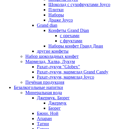
Шоколад с сухофруктами Joyco
Плитки
Наборы
Драже Joyco
Grand dian
Конфеты Grand Dian
с орехами
с фруктами
Наборы конфет Гранд Диан
другие конфеты
Набор шоколадных конфет
Мармелад, Халва, Лукум
Рахат-лукум "Globex"
Рахат-лукум, мармелад Grand Candy
Рахат-лукум, мармелад Joyco
Печёная продукция
Безалкогольные напитки
Минеральная вода
Джермук. Бюрег
Джермук
Бюрег
Бжни. Ной
Апаран
Татни
Гарни