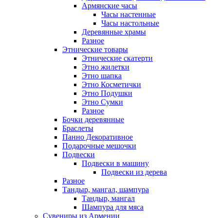
Армянские часы
Часы настенные
Часы настольные
Деревянные храмы
Разное
Этнические товары
Этнические скатерти
Этно жилетки
Этно шапка
Этно Косметички
Этно Подушки
Этно Сумки
Разное
Бочки деревянные
Браслеты
Панно Декоративное
Подарочные мешочки
Подвески
Подвески в машину
Подвески из дерева
Разное
Тандыр, мангал, шампура
Тандыр, мангал
Шампура для мяса
Сувениры из Армении