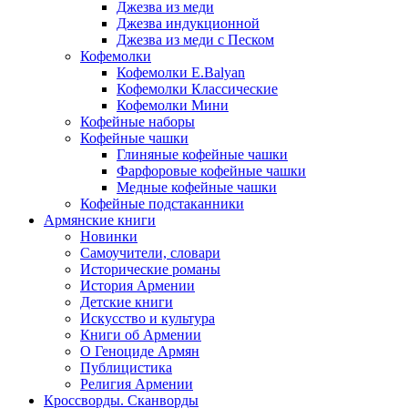
Джезва из меди
Джезва индукционной
Джезва из меди с Песком
Кофемолки
Кофемолки E.Balyan
Кофемолки Классические
Кофемолки Мини
Кофейные наборы
Кофейные чашки
Глиняные кофейные чашки
Фарфоровые кофейные чашки
Медные кофейные чашки
Кофейные подстаканники
Армянские книги
Новинки
Самоучители, словари
Исторические романы
История Армении
Детские книги
Иcкусство и культура
Книги об Армении
О Геноциде Армян
Публицистика
Религия Армении
Кроссворды. Сканворды