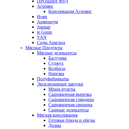
ПРОШЯН ФУД
Агроянс
Консервация Агроянс
Ноян
Армениум
Авшар
te Gusto
YAN
Сады Арагаца
Мясные Продукты
Мясные деликатесы
Бастурма
Суджух
Колбасы
Нарезка
Полуфабрикаты
Эксклюзивные закуски
Мини-рулеты
Сыровяленая вырезка
Сыровяленая говядина
Сыровяленая свинина
Сырные деликатесы
Мясная консервация
Готовые блюда и обеды
Долма