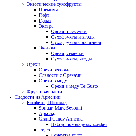
Экзотические сухофрукты
Премиум
Гифт
Гурмэ
Экстра
Орехи и семечки
Сухофрукты и ягоды
Сухофрукты с начинкой
Эконом
Орехи, семечки
Сухофрукты, ягоды
Орехи
Орехи весовые
Сладости с Орехами
Орехи в меду
Орехи в меду Te Gusto
Фруктовая пастила
Сладости из Армении
Конфеты, Шоколад
Sonuar. Mark Sevouni
Арколад
Grand Candy Armenia
Набор шоколадных конфет
Joyco
Конфеты Joyco