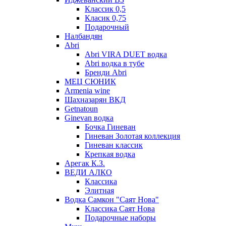
Классик 0,5
Класик 0,75
Подарочный
Налбандян
Abri
Abri VIRA DUET водка
Abri водка в тубе
Бренди Abri
МЕЦ СЮНИК
Armenia wine
Шахназарян ВКД
Getnatoun
Ginevan водка
Бочка Гиневан
Гиневан Золотая коллекция
Гиневан классик
Крепкая водка
Арегак К.З.
ВЕДИ АЛКО
Классика
Элитная
Водка Самкон "Саят Нова"
Классика Саят Нова
Подарочные наборы