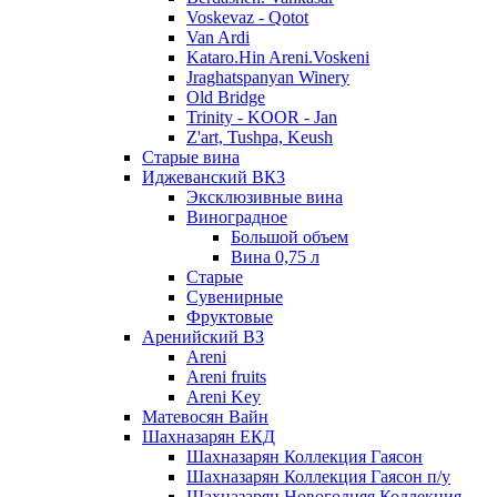
Voskevaz - Qotot
Van Ardi
Kataro.Hin Areni.Voskeni
Jraghatspanyan Winery
Old Bridge
Trinity - KOOR - Jan
Z'art, Tushpa, Keush
Старые вина
Иджеванский ВК3
Эксклюзивные вина
Виноградное
Большой объем
Вина 0,75 л
Старые
Сувенирные
Фруктовые
Аренийский ВЗ
Areni
Areni fruits
Areni Key
Матевосян Вайн
Шахназарян ЕКД
Шахназарян Коллекция Гаясон
Шахназарян Коллекция Гаясон п/у
Шахназарян Новогодняя Коллекция