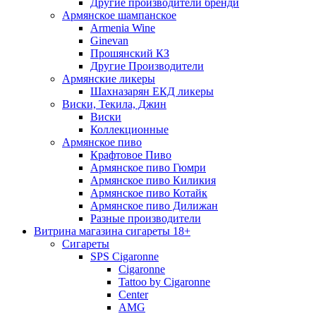
Другие производители бренди
Армянское шампанское
Armenia Wine
Ginevan
Прошянский КЗ
Другие Производители
Армянские ликеры
Шахназарян ЕКД ликеры
Виски, Текила, Джин
Виски
Коллекционные
Армянское пиво
Крафтовое Пиво
Армянское пиво Гюмри
Армянское пиво Киликия
Армянское пиво Котайк
Армянское пиво Дилижан
Разные производители
Витрина магазина сигареты 18+
Cигареты
SPS Cigaronne
Сigaronne
Tattoo by Cigaronne
Center
AMG