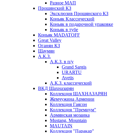
Разное МАП
Прошянский КЗ
Эксклюзив Прошянского КЗ
Коньяк Классический
Коньяк в подарочной упаковке
Коньяк в тубе
Коньяк MADATOFF
Great Valley
Оганян КЗ
Шаумян
А.К.З.
А.К.З. в п/у
Grand Sargis
URARTU
Avetis
А.К.З. классический
ВКД Шахназарян
Коллекция ШАХНАЗАРЯН
Жемчужина Армении
Коллекция Гаясон
Коллекция "Премиум"
Армянская мозаика
Mustang. Mountain
MAUTAIN
Коллекция "Паракар"