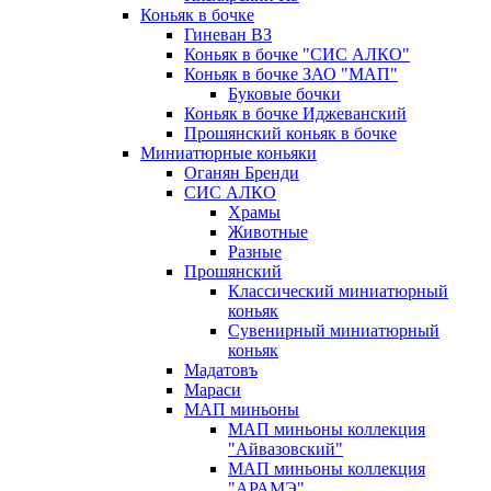
Коньяк в бочке
Гиневан ВЗ
Коньяк в бочке "СИС АЛКО"
Коньяк в бочке ЗАО "МАП"
Буковые бочки
Коньяк в бочке Иджеванский
Прошянский коньяк в бочке
Миниатюрные коньяки
Оганян Бренди
СИС АЛКО
Храмы
Животные
Разные
Прошянский
Классический миниатюрный
коньяк
Сувенирный миниатюрный
коньяк
Мадатовъ
Мараси
МАП миньоны
МАП миньоны коллекция
"Айвазовский"
МАП миньоны коллекция
"АРАМЭ"