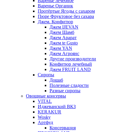
Варенье лечебное
Варенье Органик
Протёртые Ягоды с сахаром
Пюре Фруктовое без сахара
Джем. Конфитюр
Джем IJEVAN
Джем Шамб
Джем Арарат
Джем te Gusto
Джем YAN
Джем Агроянс
Другие производители
Конфитюр лечебный
Джем FRUIT LAND
Сиропы
Дошаб
Полезные сладости
Разные сиропы
Овощные консервы
VITAL
Иджеванский ВКЗ
KERAKUR
Wosky
Артфуд
Консервация