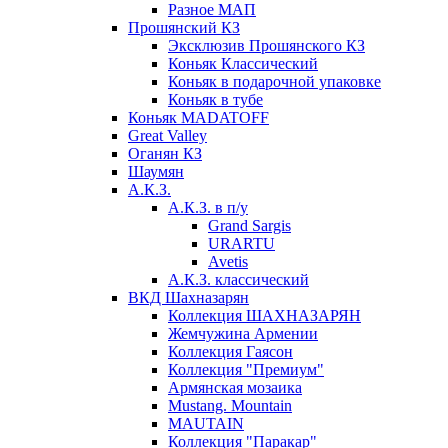
Разное МАП
Прошянский КЗ
Эксклюзив Прошянского КЗ
Коньяк Классический
Коньяк в подарочной упаковке
Коньяк в тубе
Коньяк MADATOFF
Great Valley
Оганян КЗ
Шаумян
А.К.З.
А.К.З. в п/у
Grand Sargis
URARTU
Avetis
А.К.З. классический
ВКД Шахназарян
Коллекция ШАХНАЗАРЯН
Жемчужина Армении
Коллекция Гаясон
Коллекция "Премиум"
Армянская мозаика
Mustang. Mountain
MAUTAIN
Коллекция "Паракар"