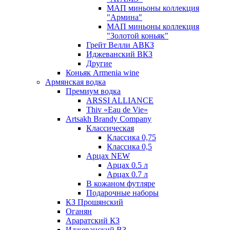
МАП миньоны коллекция
"Армина"
МАП миньоны коллекция
"Золотой коньяк"
Грейт Велли АВКЗ
Иджеванский ВКЗ
Другие
Коньяк Armenia wine
Армянская водка
Премиум водка
ARSSI ALLIANCE
Thiv «Eau de Vie»
Artsakh Brandy Company
Классическая
Классика 0,75
Классика 0,5
Арцах NEW
Арцах 0.5 л
Арцах 0.7 л
В кожаном футляре
Подарочные наборы
КЗ Прошянский
Оганян
Араратский КЗ
Иджеванский ВЗ