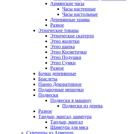
Армянские часы
Часы настенные
Часы настольные
Деревянные храмы
Разное
Этнические товары
Этнические скатерти
Этно жилетки
Этно шапка
Этно Косметички
Этно Подушки
Этно Сумки
Разное
Бочки деревянные
Браслеты
Панно Декоративное
Подарочные мешочки
Подвески
Подвески в машину
Подвески из дерева
Разное
Тандыр, мангал, шампура
Тандыр, мангал
Шампура для мяса
Сувениры из Армении