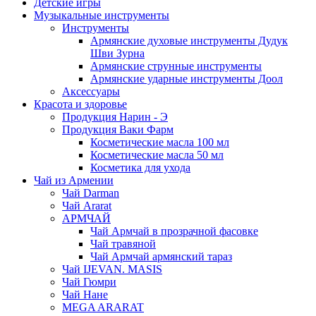
Детские игры
Музыкальные инструменты
Инструменты
Армянские духовые инструменты Дудук
Шви Зурна
Армянские струнные инструменты
Армянские ударные инструменты Доол
Аксессуары
Красота и здоровье
Продукция Нарин - Э
Продукция Ваки Фарм
Косметические масла 100 мл
Косметические масла 50 мл
Косметика для ухода
Чай из Армении
Чай Darman
Чай Ararat
АРМЧАЙ
Чай Армчай в прозрачной фасовке
Чай травяной
Чай Армчай армянский тараз
Чай IJEVAN. MASIS
Чай Гюмри
Чай Нане
MEGA ARARAT