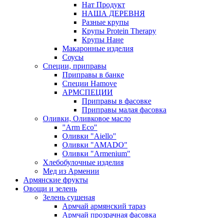
Нат Продукт
НАША ДЕРЕВНЯ
Разные крупы
Крупы Protein Therapy
Крупы Нане
Макаронные изделия
Соусы
Специи, приправы
Приправы в банке
Специи Hamove
АРМСПЕЦИИ
Приправы в фасовке
Приправы малая фасовка
Оливки, Оливковое масло
"Arm Eco"
Оливки "Aiello"
Оливки "AMADO"
Оливки "Armenium"
Хлебобулочные изделия
Мед из Армении
Армянские фрукты
Овощи и зелень
Зелень сушеная
Армчай армянский тараз
Армчай прозрачная фасовка