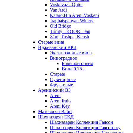
Voskevaz - Qotot
Van Ardi
Kataro.Hin Areni.Voskeni
Jraghatspanyan Winery
Old Bridge
Trinity - KOOR - Jan
Z'art, Tushpa, Keush
Старые вина
Иджеванский ВК3
Эксклюзивные вина
Виноградное
Большой объем
Вина 0,75 л
Старые
Сувенирные
Фруктовые
Аренийский ВЗ
Areni
Areni fruits
Areni Key
Матевосян Вайн
Шахназарян ЕКД
Шахназарян Коллекция Гаясон
Шахназарян Коллекция Гаясон п/у
Шахназарян Новогодняя Коллекция