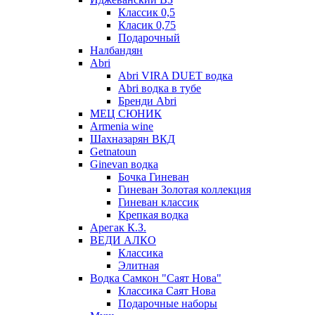
Классик 0,5
Класик 0,75
Подарочный
Налбандян
Abri
Abri VIRA DUET водка
Abri водка в тубе
Бренди Abri
МЕЦ СЮНИК
Armenia wine
Шахназарян ВКД
Getnatoun
Ginevan водка
Бочка Гиневан
Гиневан Золотая коллекция
Гиневан классик
Крепкая водка
Арегак К.З.
ВЕДИ АЛКО
Классика
Элитная
Водка Самкон "Саят Нова"
Классика Саят Нова
Подарочные наборы