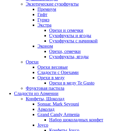
Экзотические сухофрукты
Премиум
Гифт
Гурмэ
Экстра
Орехи и семечки
Сухофрукты и ягоды
Сухофрукты с начинкой
Эконом
Орехи, семечки
Сухофрукты, ягоды
Орехи
Орехи весовые
Сладости с Орехами
Орехи в меду
Орехи в меду Te Gusto
Фруктовая пастила
Сладости из Армении
Конфеты, Шоколад
Sonuar. Mark Sevouni
Арколад
Grand Candy Armenia
Набор шоколадных конфет
Joyco
Конфеты Joyco