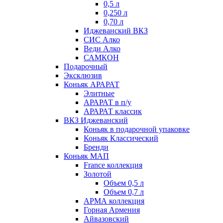
0,5 л
0,250 л
0,70 л
Иджеванский ВКЗ
СИС Алко
Веди Алко
САМКОН
Подарочный
Эксклюзив
Коньяк АРАРАТ
Элитные
АРАРАТ в п/у
АРАРАТ классик
ВКЗ Иджеванский
Коньяк в подарочной упаковке
Коньяк Классический
Бренди
Коньяк МАП
France коллекция
Золотой
Объем 0,5 л
Объем 0,7 л
АРМА коллекция
Горная Армения
Айвазовский