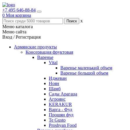
+7 495 646-88-84
0
Моя корзина
x
Меню каталога
Меню сайта
Вход / Регистрация
Армянские продукты
Консервация фруктовая
Варенье
Vital
Варенье маленький объем
Варенье большой объем
Иджеван
Ноян
Шамб
Сады Арагаца
Агроянс
KERAKUR
Варга - Фуд
Прошян фуд
Te Gusto
Proshyan Food