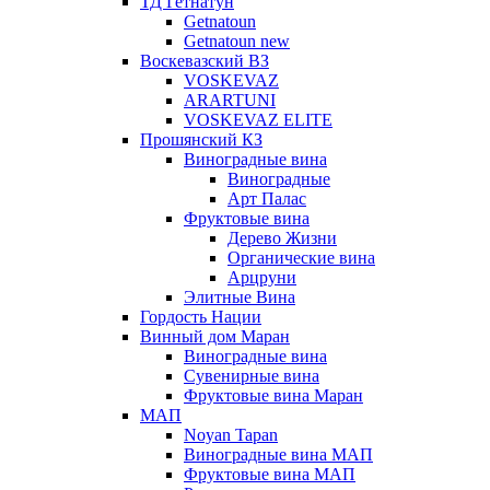
ТД Гетнатун
Getnatoun
Getnatoun new
Воскевазский ВЗ
VOSKEVAZ
ARARTUNI
VOSKEVAZ ELITE
Прошянский КЗ
Виноградные вина
Виноградные
Арт Палас
Фруктовые вина
Дерево Жизни
Органические вина
Арцруни
Элитные Вина
Гордость Нации
Винный дом Маран
Виноградные вина
Сувенирные вина
Фруктовые вина Маран
МАП
Noyan Tapan
Виноградные вина МАП
Фруктовые вина МАП