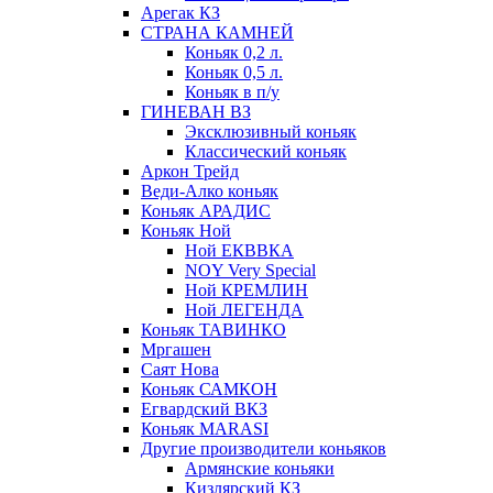
Арегак КЗ
СТРАНА КАМНЕЙ
Коньяк 0,2 л.
Коньяк 0,5 л.
Коньяк в п/у
ГИНЕВАН ВЗ
Эксклюзивный коньяк
Классический коньяк
Аркон Трейд
Веди-Алко коньяк
Коньяк АРАДИС
Коньяк Ной
Ной ЕКВВКА
NOY Very Special
Ной КРЕМЛИН
Ной ЛЕГЕНДА
Коньяк ТАВИНКО
Мргашен
Саят Нова
Коньяк САМКОН
Егвардский ВКЗ
Коньяк MARASI
Другие производители коньяков
Армянские коньяки
Кизлярский КЗ