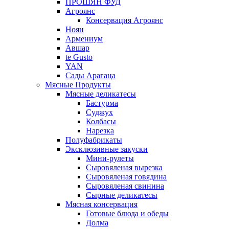
ПРОШЯН ФУД
Агроянс
Консервация Агроянс
Ноян
Армениум
Авшар
te Gusto
YAN
Сады Арагаца
Мясные Продукты
Мясные деликатесы
Бастурма
Суджух
Колбасы
Нарезка
Полуфабрикаты
Эксклюзивные закуски
Мини-рулеты
Сыровяленая вырезка
Сыровяленая говядина
Сыровяленая свинина
Сырные деликатесы
Мясная консервация
Готовые блюда и обеды
Долма