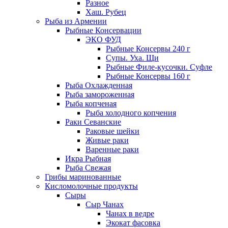
Разное
Хаш. Рубец
Рыба из Армении
Рыбные Консервации
ЭКО ФУД
Рыбные Консервы 240 г
Супы. Уха. Щи
Рыбные Филе-кусочки. Суфле
Рыбные Консервы 160 г
Рыба Охлажденная
Рыба замороженная
Рыба копченая
Рыба холодного копчения
Раки Севанские
Раковые шейки
Живые раки
Варенные раки
Икра Рыбная
Рыба Свежая
Грибы маринованные
Кисломолочные продукты
Сыры
Сыр Чанах
Чанах в ведре
Экокат фасовка