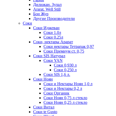
Дилижан. Зулал
Ararat. Well Still
Бон Жур
Другие Производители
Соки
Соки Иджеван
Соки 1.0л
Соки 0.25л
Соки, нектары Арарат
Соки нектары Тетрапак 0,97
Соки Премиум ст. 0,75
Соки SIS Натурал
Соки YAN
Соки 0,930 л
Соки 0,250 л
Соки SIS 1,6 л.
Соки Ноян
Соки и Нектары Ноян 1,0 л
Соки и Нектары 0,2 л
Соки Органик
Соки Ноян 0,75 л стекло
Соки Ноян 0,25 л стекло
Соки Витал
Соки te Gusto