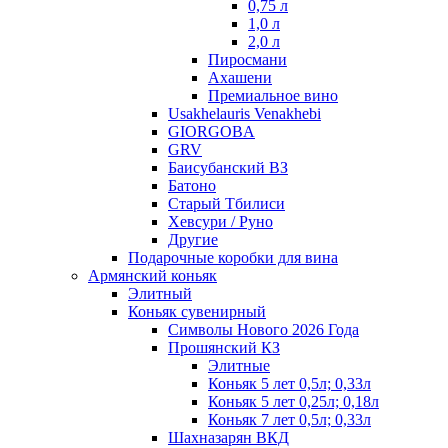
0,75 л
1,0 л
2,0 л
Пиросмани
Ахашени
Премиальное вино
Usakhelauris Venakhebi
GIORGOBA
GRV
Баисубанский ВЗ
Батоно
Старый Тбилиси
Хевсури / Руно
Другие
Подарочные коробки для вина
Армянский коньяк
Элитный
Коньяк сувенирный
Символы Нового 2026 Года
Прошянский КЗ
Элитные
Коньяк 5 лет 0,5л; 0,33л
Коньяк 5 лет 0,25л; 0,18л
Коньяк 7 лет 0,5л; 0,33л
Шахназарян ВКД