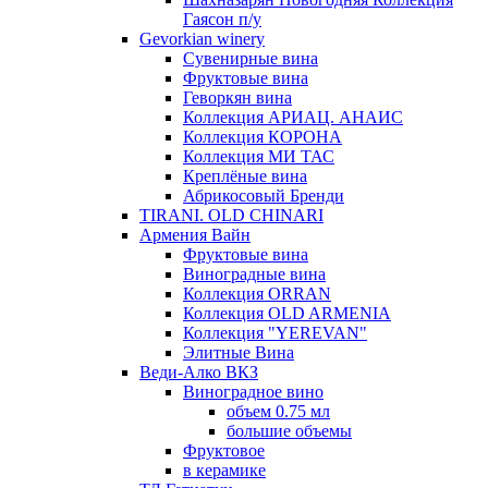
Гаясон п/у
Gevorkian winery
Сувенирные вина
Фруктовые вина
Геворкян вина
Коллекция АРИАЦ. АНАИС
Коллекция КОРОНА
Коллекция МИ ТАС
Креплёные вина
Абрикосовый Бренди
TIRANI. OLD CHINARI
Армения Вайн
Фруктовые вина
Виноградные вина
Коллекция ORRAN
Коллекция OLD ARMENIA
Коллекция "YEREVAN"
Элитные Вина
Веди-Алко ВКЗ
Виноградное вино
объем 0.75 мл
большие объемы
Фруктовое
в керамике