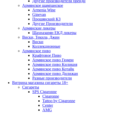
Другие производители бренди
Армянское шампанское
Armenia Wine
Ginevan
Прошянский КЗ
Другие Производители
Армянские ликеры
Шахназарян ЕКД ликеры
Виски, Текила, Джин
Виски
Коллекционные
Армянское пиво
Крафтовое Пиво
Армянское пиво Гюмри
Армянское пиво Киликия
Армянское пиво Котайк
Армянское пиво Дилижан
Разные производители
Витрина магазина сигареты 18+
Cигареты
SPS Cigaronne
Сigaronne
Tattoo by Cigaronne
Center
AMG