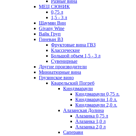
Разные вина
МЕЦ СЮНИК
0,75 л
1,5 - 3 л
Шаумян Вин
Givany Wine
Вайк Груп
Гиневан ВЗ
Фруктовые вина ГВЗ
Классические
Большой объем 1,5 - 3 л
Сувенирные
Другие производители
Миниатюрные вина
Грузинское вино
Кварельский Погреб
Киндзмараули
Киндзмараули 0,75 л.
Киндзмараули 1,0 л.
Киндзмараули 2,0 л.
Алазанская Долина
Алазанка 0,75 л
Алазанка 1,0 л
Алазанка 2,0 л
Саперави