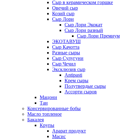
Сыр в керамическом горшке
Овечий сыр
Козий сыр
Сыр Лори
Сыр Лори Экокат
Сыр Лори разный
Сыр Лори Премиум
ЭКОТАВУШ
Сыр Качотта
Разные сыры
Сыр Сулугуни
Сыр Чечил
Эксклюзив сыр
Antipasti
Крем сыры
Полутвердые сыры
Ассорти сыров
Мацони
Тан
Консервированные бобы
Масло топленое
Бакалея
Крупы
Арарат продукт
Масис