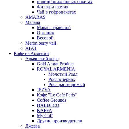
полипропиленовых пакетах
Фильтр-пакетах
Чай в гофропакетах
AMARAS
Manana
Manana травяной
Органик
Весовой
Meron berry чай
АГАТ
Кофе из Армении
Армянский кофе
Gold Ararat Product
ROYAL ARMENIA
Молотый Роял
Роял в зёрнах
Роял растворимый
JEZVA
Кофе "Le Café Paris"
Coffee Grounds
HALDI.CO
KAFFA
My Coff
Другие производители
Джезва