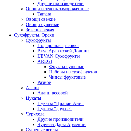
Другие производители
Овощи и зелень замороженные
Tamara
Овощи свежие
Овощи сушеные
Зелень свежая
Сухофрукты. Орехи
Сухофрукты
Подарочная фасовка
Вкус Араратской Долины
IJEVAN Сухофрукты
AREGI
Фрукты сушеные
Наборы из сухофруктов
Чипсы фруктовые
Разное
Алани
Алани весовой
Цукаты
Цукаты "Циацан Ани"
Цукаты "другое"
Чурчхела
Другие производители
Чурчела Дары Армении
Сушеные ягоды