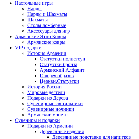
Настольные игры
Нарды
Нарды и Шахматы
Шахматы
Столы ломберные
Аксессуары для игр
Армянские Этно Ковры
Армянские ковры
VIP подарки
История Армении
Статуэтки полистоун
Статуэтки бронза
Армянский Алфавит
Галерея образов
Церкви.Статуэтки
История России
Мировые деятели
Подарки из Дерева
Сувенирные светильники
Сувенирные ночники
Армянские монеты
Сувениры и подарки
Подарки из Армении
Деревянные изделия
Деревянные подставки для напитков