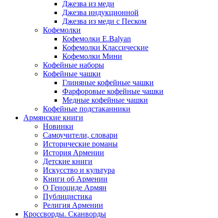
Джезва из меди
Джезва индукционной
Джезва из меди с Песком
Кофемолки
Кофемолки E.Balyan
Кофемолки Классические
Кофемолки Мини
Кофейные наборы
Кофейные чашки
Глиняные кофейные чашки
Фарфоровые кофейные чашки
Медные кофейные чашки
Кофейные подстаканники
Армянские книги
Новинки
Самоучители, словари
Исторические романы
История Армении
Детские книги
Иcкусство и культура
Книги об Армении
О Геноциде Армян
Публицистика
Религия Армении
Кроссворды. Сканворды