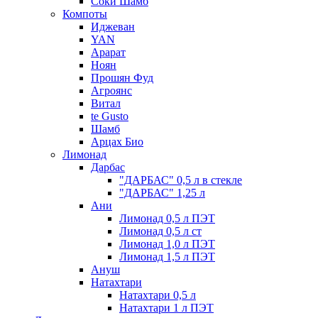
Соки Шамб
Компоты
Иджеван
YAN
Арарат
Ноян
Прошян Фуд
Агроянс
Витал
te Gusto
Шамб
Арцах Био
Лимонад
Дарбас
"ДАРБАС" 0,5 л в стекле
"ДАРБАС" 1,25 л
Ани
Лимонад 0,5 л ПЭТ
Лимонад 0,5 л ст
Лимонад 1,0 л ПЭТ
Лимонад 1,5 л ПЭТ
Ануш
Натахтари
Натахтари 0,5 л
Натахтари 1 л ПЭТ