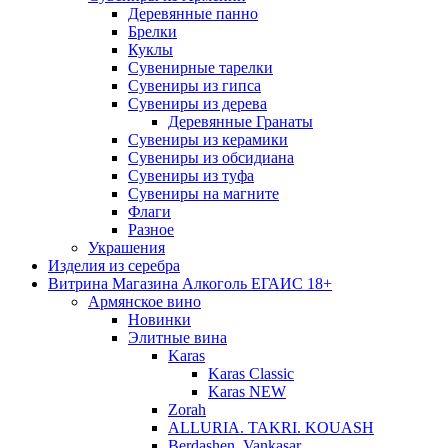
Деревянные панно
Брелки
Куклы
Сувенирные тарелки
Сувениры из гипса
Сувениры из дерева
Деревянные Гранаты
Сувениры из керамики
Сувениры из обсидиана
Сувениры из туфа
Сувениры на магните
Флаги
Разное
Украшения
Изделия из серебра
Витрина Магазина Алкоголь ЕГАИС 18+
Армянское вино
Новинки
Элитные вина
Karas
Karas Classic
Karas NEW
Zorah
ALLURIA. TAKRI. KOUASH
Berdashen. Vankasar