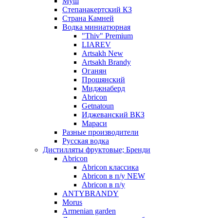
Муш
Степанакертский КЗ
Страна Камней
Водка миниатюрная
"Thiv" Premium
LIAREV
Artsakh New
Artsakh Brandy
Оганян
Прошянский
Миджнаберд
Abricon
Getnatoun
Иджеванский ВКЗ
Мараси
Разные производители
Русская водка
Дистилляты фруктовые; Бренди
Abricon
Abricon классика
Abricon в п/у NEW
Abricon в п/у
ANTYBRANDY
Morus
Armenian garden