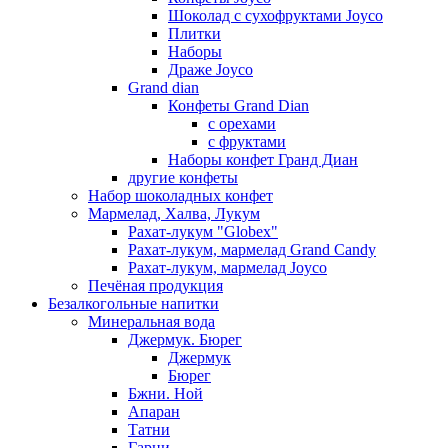
Шоколад с сухофруктами Joyco
Плитки
Наборы
Драже Joyco
Grand dian
Конфеты Grand Dian
с орехами
с фруктами
Наборы конфет Гранд Диан
другие конфеты
Набор шоколадных конфет
Мармелад, Халва, Лукум
Рахат-лукум "Globex"
Рахат-лукум, мармелад Grand Candy
Рахат-лукум, мармелад Joyco
Печёная продукция
Безалкогольные напитки
Минеральная вода
Джермук. Бюрег
Джермук
Бюрег
Бжни. Ной
Апаран
Татни
Гарни