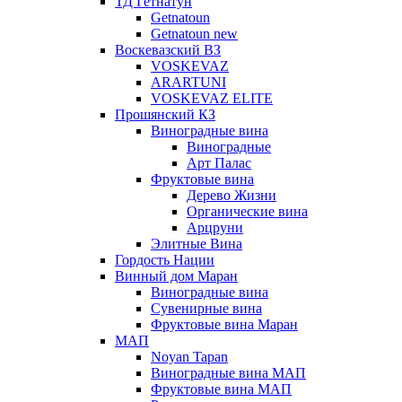
ТД Гетнатун
Getnatoun
Getnatoun new
Воскевазский ВЗ
VOSKEVAZ
ARARTUNI
VOSKEVAZ ELITE
Прошянский КЗ
Виноградные вина
Виноградные
Арт Палас
Фруктовые вина
Дерево Жизни
Органические вина
Арцруни
Элитные Вина
Гордость Нации
Винный дом Маран
Виноградные вина
Сувенирные вина
Фруктовые вина Маран
МАП
Noyan Tapan
Виноградные вина МАП
Фруктовые вина МАП