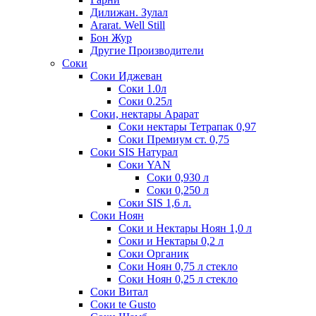
Дилижан. Зулал
Ararat. Well Still
Бон Жур
Другие Производители
Соки
Соки Иджеван
Соки 1.0л
Соки 0.25л
Соки, нектары Арарат
Соки нектары Тетрапак 0,97
Соки Премиум ст. 0,75
Соки SIS Натурал
Соки YAN
Соки 0,930 л
Соки 0,250 л
Соки SIS 1,6 л.
Соки Ноян
Соки и Нектары Ноян 1,0 л
Соки и Нектары 0,2 л
Соки Органик
Соки Ноян 0,75 л стекло
Соки Ноян 0,25 л стекло
Соки Витал
Соки te Gusto