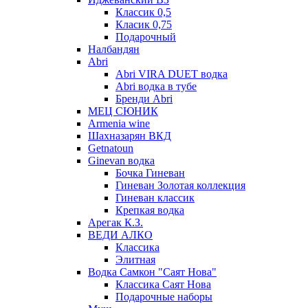
Классик 0,5
Класик 0,75
Подарочный
Налбандян
Abri
Abri VIRA DUET водка
Abri водка в тубе
Бренди Abri
МЕЦ СЮНИК
Armenia wine
Шахназарян ВКД
Getnatoun
Ginevan водка
Бочка Гиневан
Гиневан Золотая коллекция
Гиневан классик
Крепкая водка
Арегак К.З.
ВЕДИ АЛКО
Классика
Элитная
Водка Самкон "Саят Нова"
Классика Саят Нова
Подарочные наборы