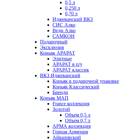
0,5 л
0,250 л
0,70 л
Иджеванский ВКЗ
СИС Алко
Веди Алко
САМКОН
Подарочный
Эксклюзив
Коньяк АРАРАТ
Элитные
АРАРАТ в п/у
АРАРАТ классик
ВКЗ Иджеванский
Коньяк в подарочной упаковке
Коньяк Классический
Бренди
Коньяк МАП
France коллекция
Золотой
Объем 0,5 л
Объем 0,7 л
АРМА коллекция
Горная Армения
Айвазовский