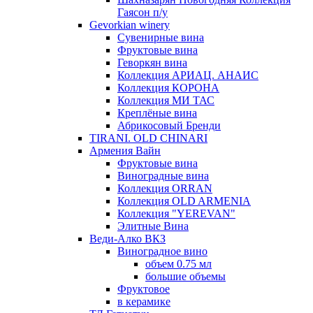
Гаясон п/у
Gevorkian winery
Сувенирные вина
Фруктовые вина
Геворкян вина
Коллекция АРИАЦ. АНАИС
Коллекция КОРОНА
Коллекция МИ ТАС
Креплёные вина
Абрикосовый Бренди
TIRANI. OLD CHINARI
Армения Вайн
Фруктовые вина
Виноградные вина
Коллекция ORRAN
Коллекция OLD ARMENIA
Коллекция "YEREVAN"
Элитные Вина
Веди-Алко ВКЗ
Виноградное вино
объем 0.75 мл
большие объемы
Фруктовое
в керамике