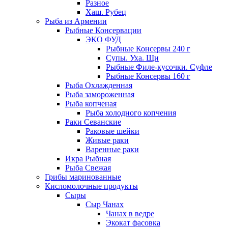
Разное
Хаш. Рубец
Рыба из Армении
Рыбные Консервации
ЭКО ФУД
Рыбные Консервы 240 г
Супы. Уха. Щи
Рыбные Филе-кусочки. Суфле
Рыбные Консервы 160 г
Рыба Охлажденная
Рыба замороженная
Рыба копченая
Рыба холодного копчения
Раки Севанские
Раковые шейки
Живые раки
Варенные раки
Икра Рыбная
Рыба Свежая
Грибы маринованные
Кисломолочные продукты
Сыры
Сыр Чанах
Чанах в ведре
Экокат фасовка