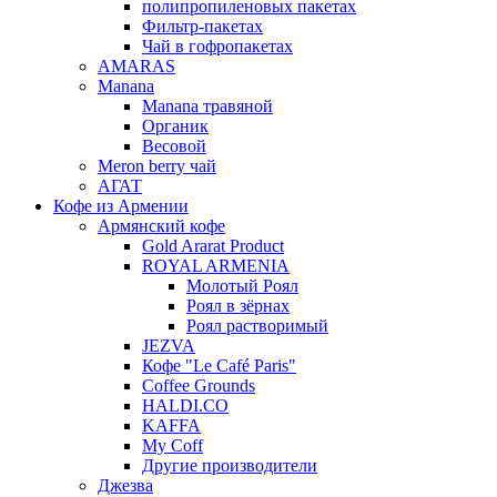
полипропиленовых пакетах
Фильтр-пакетах
Чай в гофропакетах
AMARAS
Manana
Manana травяной
Органик
Весовой
Meron berry чай
АГАТ
Кофе из Армении
Армянский кофе
Gold Ararat Product
ROYAL ARMENIA
Молотый Роял
Роял в зёрнах
Роял растворимый
JEZVA
Кофе "Le Café Paris"
Coffee Grounds
HALDI.CO
KAFFA
My Coff
Другие производители
Джезва