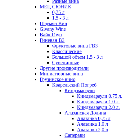
Разные вина
МЕЦ СЮНИК
0,75 л
1,5 - 3 л
Шаумян Вин
Givany Wine
Вайк Груп
Гиневан ВЗ
Фруктовые вина ГВЗ
Классические
Большой объем 1,5 - 3 л
Сувенирные
Другие производители
Миниатюрные вина
Грузинское вино
Кварельский Погреб
Киндзмараули
Киндзмараули 0,75 л.
Киндзмараули 1,0 л.
Киндзмараули 2,0 л.
Алазанская Долина
Алазанка 0,75 л
Алазанка 1,0 л
Алазанка 2,0 л
Саперави