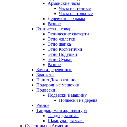
Армянские часы
Часы настенные
Часы настольные
Деревянные храмы
Разное
Этнические товары
Этнические скатерти
Этно жилетки
Этно шапка
Этно Косметички
Этно Подушки
Этно Сумки
Разное
Бочки деревянные
Браслеты
Панно Декоративное
Подарочные мешочки
Подвески
Подвески в машину
Подвески из дерева
Разное
Тандыр, мангал, шампура
Тандыр, мангал
Шампура для мяса
Сувениры из Армении