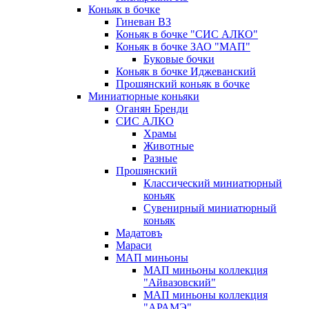
Коньяк в бочке
Гиневан ВЗ
Коньяк в бочке "СИС АЛКО"
Коньяк в бочке ЗАО "МАП"
Буковые бочки
Коньяк в бочке Иджеванский
Прошянский коньяк в бочке
Миниатюрные коньяки
Оганян Бренди
СИС АЛКО
Храмы
Животные
Разные
Прошянский
Классический миниатюрный
коньяк
Сувенирный миниатюрный
коньяк
Мадатовъ
Мараси
МАП миньоны
МАП миньоны коллекция
"Айвазовский"
МАП миньоны коллекция
"АРАМЭ"