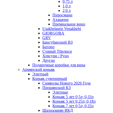
0,75 л
1,0 л
2,0 л
Пиросмани
Ахашени
Премиальное вино
Usakhelauris Venakhebi
GIORGOBA
GRV
Баисубанский ВЗ
Батоно
Старый Тбилиси
Хевсури / Руно
Другие
Подарочные коробки для вина
Армянский коньяк
Элитный
Коньяк сувенирный
Символы Нового 2026 Года
Прошянский КЗ
Элитные
Коньяк 5 лет 0,5л; 0,33л
Коньяк 5 лет 0,25л; 0,18л
Коньяк 7 лет 0,5л; 0,33л
Шахназарян ВКД