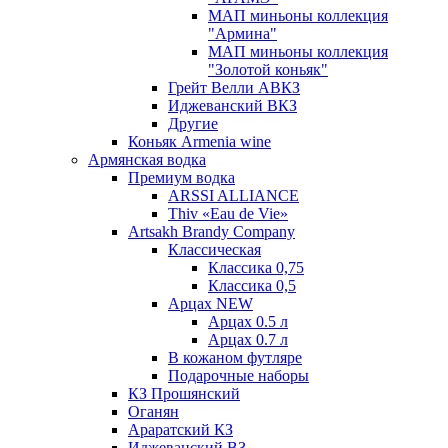
МАП миньоны коллекция
"Армина"
МАП миньоны коллекция
"Золотой коньяк"
Грейт Велли АВКЗ
Иджеванский ВКЗ
Другие
Коньяк Armenia wine
Армянская водка
Премиум водка
ARSSI ALLIANCE
Thiv «Eau de Vie»
Artsakh Brandy Company
Классическая
Классика 0,75
Классика 0,5
Арцах NEW
Арцах 0.5 л
Арцах 0.7 л
В кожаном футляре
Подарочные наборы
КЗ Прошянский
Оганян
Араратский КЗ
Иджеванский ВЗ