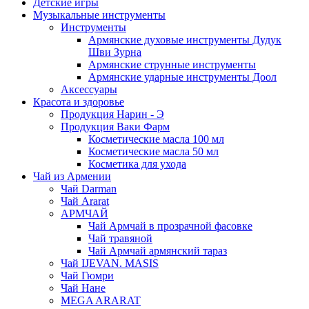
Детские игры
Музыкальные инструменты
Инструменты
Армянские духовые инструменты Дудук
Шви Зурна
Армянские струнные инструменты
Армянские ударные инструменты Доол
Аксессуары
Красота и здоровье
Продукция Нарин - Э
Продукция Ваки Фарм
Косметические масла 100 мл
Косметические масла 50 мл
Косметика для ухода
Чай из Армении
Чай Darman
Чай Ararat
АРМЧАЙ
Чай Армчай в прозрачной фасовке
Чай травяной
Чай Армчай армянский тараз
Чай IJEVAN. MASIS
Чай Гюмри
Чай Нане
MEGA ARARAT