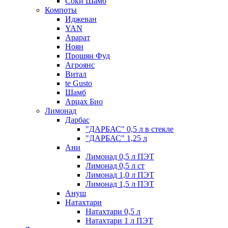
Соки Шамб
Компоты
Иджеван
YAN
Арарат
Ноян
Прошян Фуд
Агроянс
Витал
te Gusto
Шамб
Арцах Био
Лимонад
Дарбас
"ДАРБАС" 0,5 л в стекле
"ДАРБАС" 1,25 л
Ани
Лимонад 0,5 л ПЭТ
Лимонад 0,5 л ст
Лимонад 1,0 л ПЭТ
Лимонад 1,5 л ПЭТ
Ануш
Натахтари
Натахтари 0,5 л
Натахтари 1 л ПЭТ