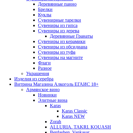
Деревянные панно
Брелки
Куклы
Сувенирные тарелки
Сувениры из гипса
Сувениры из дерева
Деревянные Гранаты
Сувениры из керамики
Сувениры из обсидиана
Сувениры из туфа
Сувениры на магните
Флаги
Разное
Украшения
Изделия из серебра
Витрина Магазина Алкоголь ЕГАИС 18+
Армянское вино
Новинки
Элитные вина
Karas
Karas Classic
Karas NEW
Zorah
ALLURIA. TAKRI. KOUASH
Berdashen. Vankasar