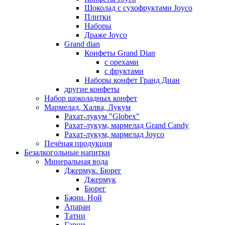
Шоколад с сухофруктами Joyco
Плитки
Наборы
Драже Joyco
Grand dian
Конфеты Grand Dian
с орехами
с фруктами
Наборы конфет Гранд Диан
другие конфеты
Набор шоколадных конфет
Мармелад, Халва, Лукум
Рахат-лукум "Globex"
Рахат-лукум, мармелад Grand Candy
Рахат-лукум, мармелад Joyco
Печёная продукция
Безалкогольные напитки
Минеральная вода
Джермук. Бюрег
Джермук
Бюрег
Бжни. Ной
Апаран
Татни
Гарни