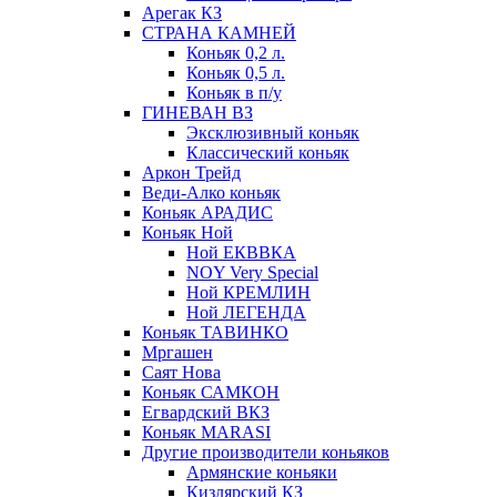
Арегак КЗ
СТРАНА КАМНЕЙ
Коньяк 0,2 л.
Коньяк 0,5 л.
Коньяк в п/у
ГИНЕВАН ВЗ
Эксклюзивный коньяк
Классический коньяк
Аркон Трейд
Веди-Алко коньяк
Коньяк АРАДИС
Коньяк Ной
Ной ЕКВВКА
NOY Very Special
Ной КРЕМЛИН
Ной ЛЕГЕНДА
Коньяк ТАВИНКО
Мргашен
Саят Нова
Коньяк САМКОН
Егвардский ВКЗ
Коньяк MARASI
Другие производители коньяков
Армянские коньяки
Кизлярский КЗ