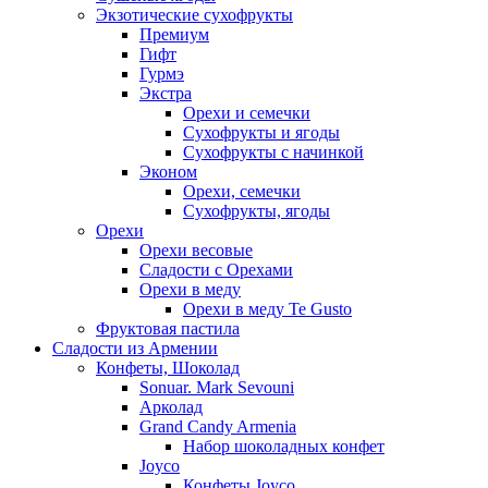
Экзотические сухофрукты
Премиум
Гифт
Гурмэ
Экстра
Орехи и семечки
Сухофрукты и ягоды
Сухофрукты с начинкой
Эконом
Орехи, семечки
Сухофрукты, ягоды
Орехи
Орехи весовые
Сладости с Орехами
Орехи в меду
Орехи в меду Te Gusto
Фруктовая пастила
Сладости из Армении
Конфеты, Шоколад
Sonuar. Mark Sevouni
Арколад
Grand Candy Armenia
Набор шоколадных конфет
Joyco
Конфеты Joyco