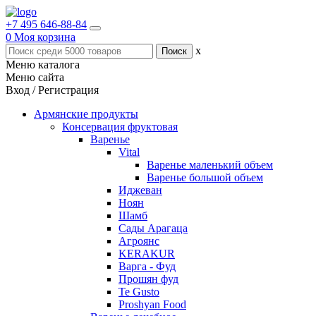
+7 495 646-88-84
0
Моя корзина
x
Меню каталога
Меню сайта
Вход / Регистрация
Армянские продукты
Консервация фруктовая
Варенье
Vital
Варенье маленький объем
Варенье большой объем
Иджеван
Ноян
Шамб
Сады Арагаца
Агроянс
KERAKUR
Варга - Фуд
Прошян фуд
Te Gusto
Proshyan Food