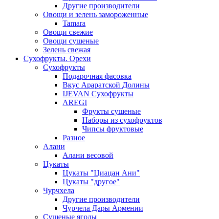
Другие производители
Овощи и зелень замороженные
Tamara
Овощи свежие
Овощи сушеные
Зелень свежая
Сухофрукты. Орехи
Сухофрукты
Подарочная фасовка
Вкус Араратской Долины
IJEVAN Сухофрукты
AREGI
Фрукты сушеные
Наборы из сухофруктов
Чипсы фруктовые
Разное
Алани
Алани весовой
Цукаты
Цукаты "Циацан Ани"
Цукаты "другое"
Чурчхела
Другие производители
Чурчела Дары Армении
Сушеные ягоды