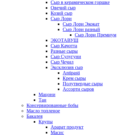
Сыр в керамическом горшке
Овечий сыр
Козий сыр
Сыр Лори
Сыр Лори Экокат
Сыр Лори разный
Сыр Лори Премиум
ЭКОТАВУШ
Сыр Качотта
Разные сыры
Сыр Сулугуни
Сыр Чечил
Эксклюзив сыр
Antipasti
Крем сыры
Полутвердые сыры
Ассорти сыров
Мацони
Тан
Консервированные бобы
Масло топленое
Бакалея
Крупы
Арарат продукт
Масис