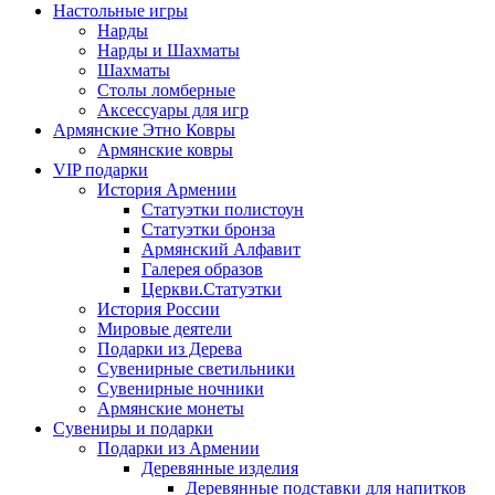
Настольные игры
Нарды
Нарды и Шахматы
Шахматы
Столы ломберные
Аксессуары для игр
Армянские Этно Ковры
Армянские ковры
VIP подарки
История Армении
Статуэтки полистоун
Статуэтки бронза
Армянский Алфавит
Галерея образов
Церкви.Статуэтки
История России
Мировые деятели
Подарки из Дерева
Сувенирные светильники
Сувенирные ночники
Армянские монеты
Сувениры и подарки
Подарки из Армении
Деревянные изделия
Деревянные подставки для напитков