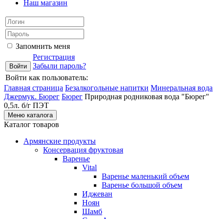
Наш магазин
Запомнить меня
Регистрация
Забыли пароль?
Войти как пользователь:
Главная страница
Безалкогольные напитки
Минеральная вода
Джермук. Бюрег
Бюрег
Природная родниковая вода "Бюрег"
0,5л. б/г ПЭТ
Меню каталога
Каталог товаров
Армянские продукты
Консервация фруктовая
Варенье
Vital
Варенье маленький объем
Варенье большой объем
Иджеван
Ноян
Шамб