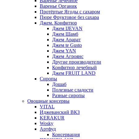
Варенье лечебное
Варенье Органик
Протёртые Ягоды с сахаром
Пюре Фруктовое без сахара
Джем. Конфитюр
Джем IJEVAN
Джем Шамб
Джем Арарат
Джем te Gusto
Джем YAN
Джем Агроянс
Другие производители
Конфитюр лечебный
Джем FRUIT LAND
Сиропы
Дошаб
Полезные сладости
Разные сиропы
Овощные консервы
VITAL
Иджеванский ВКЗ
KERAKUR
Wosky
Артфуд
Консервация