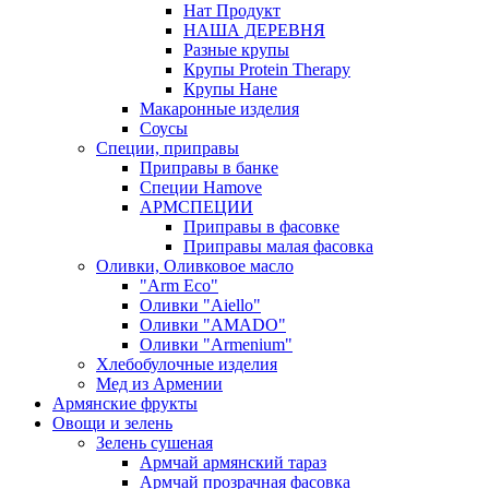
Нат Продукт
НАША ДЕРЕВНЯ
Разные крупы
Крупы Protein Therapy
Крупы Нане
Макаронные изделия
Соусы
Специи, приправы
Приправы в банке
Специи Hamove
АРМСПЕЦИИ
Приправы в фасовке
Приправы малая фасовка
Оливки, Оливковое масло
"Arm Eco"
Оливки "Aiello"
Оливки "AMADO"
Оливки "Armenium"
Хлебобулочные изделия
Мед из Армении
Армянские фрукты
Овощи и зелень
Зелень сушеная
Армчай армянский тараз
Армчай прозрачная фасовка