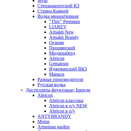
Муш
Степанакертский КЗ
Страна Камней
Водка миниатюрная
"Thiv" Premium
LIAREV
Artsakh New
Artsakh Brandy
Оганян
Прошянский
Миджнаберд
Abricon
Getnatoun
Иджеванский ВКЗ
Мараси
Разные производители
Русская водка
Дистилляты фруктовые; Бренди
Abricon
Abricon классика
Abricon в п/у NEW
Abricon в п/у
ANTYBRANDY
Morus
Armenian garden