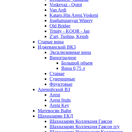
Voskevaz - Qotot
Van Ardi
Kataro.Hin Areni.Voskeni
Jraghatspanyan Winery
Old Bridge
Trinity - KOOR - Jan
Z'art, Tushpa, Keush
Старые вина
Иджеванский ВК3
Эксклюзивные вина
Виноградное
Большой объем
Вина 0,75 л
Старые
Сувенирные
Фруктовые
Аренийский ВЗ
Areni
Areni fruits
Areni Key
Матевосян Вайн
Шахназарян ЕКД
Шахназарян Коллекция Гаясон
Шахназарян Коллекция Гаясон п/у
Шахназарян Новогодняя Коллекция