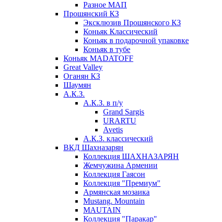
Разное МАП
Прошянский КЗ
Эксклюзив Прошянского КЗ
Коньяк Классический
Коньяк в подарочной упаковке
Коньяк в тубе
Коньяк MADATOFF
Great Valley
Оганян КЗ
Шаумян
А.К.З.
А.К.З. в п/у
Grand Sargis
URARTU
Avetis
А.К.З. классический
ВКД Шахназарян
Коллекция ШАХНАЗАРЯН
Жемчужина Армении
Коллекция Гаясон
Коллекция "Премиум"
Армянская мозаика
Mustang. Mountain
MAUTAIN
Коллекция "Паракар"