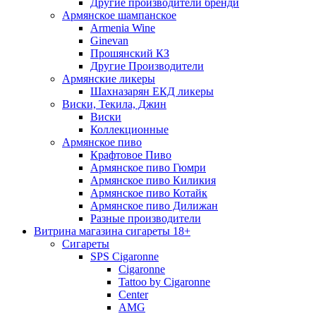
Другие производители бренди
Армянское шампанское
Armenia Wine
Ginevan
Прошянский КЗ
Другие Производители
Армянские ликеры
Шахназарян ЕКД ликеры
Виски, Текила, Джин
Виски
Коллекционные
Армянское пиво
Крафтовое Пиво
Армянское пиво Гюмри
Армянское пиво Киликия
Армянское пиво Котайк
Армянское пиво Дилижан
Разные производители
Витрина магазина сигареты 18+
Cигареты
SPS Cigaronne
Сigaronne
Tattoo by Cigaronne
Center
AMG