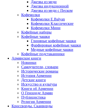
Джезва из меди
Джезва индукционной
Джезва из меди с Песком
Кофемолки
Кофемолки E.Balyan
Кофемолки Классические
Кофемолки Мини
Кофейные наборы
Кофейные чашки
Глиняные кофейные чашки
Фарфоровые кофейные чашки
Медные кофейные чашки
Кофейные подстаканники
Армянские книги
Новинки
Самоучители, словари
Исторические романы
История Армении
Детские книги
Иcкусство и культура
Книги об Армении
О Геноциде Армян
Публицистика
Религия Армении
Кроссворды. Сканворды