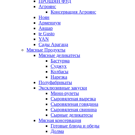
ПРОШЯН ФУД
Агроянс
Консервация Агроянс
Ноян
Армениум
Авшар
te Gusto
YAN
Сады Арагаца
Мясные Продукты
Мясные деликатесы
Бастурма
Суджух
Колбасы
Нарезка
Полуфабрикаты
Эксклюзивные закуски
Мини-рулеты
Сыровяленая вырезка
Сыровяленая говядина
Сыровяленая свинина
Сырные деликатесы
Мясная консервация
Готовые блюда и обеды
Долма