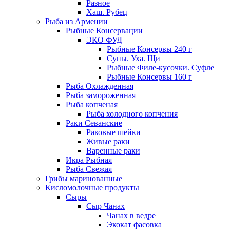
Разное
Хаш. Рубец
Рыба из Армении
Рыбные Консервации
ЭКО ФУД
Рыбные Консервы 240 г
Супы. Уха. Щи
Рыбные Филе-кусочки. Суфле
Рыбные Консервы 160 г
Рыба Охлажденная
Рыба замороженная
Рыба копченая
Рыба холодного копчения
Раки Севанские
Раковые шейки
Живые раки
Варенные раки
Икра Рыбная
Рыба Свежая
Грибы маринованные
Кисломолочные продукты
Сыры
Сыр Чанах
Чанах в ведре
Экокат фасовка