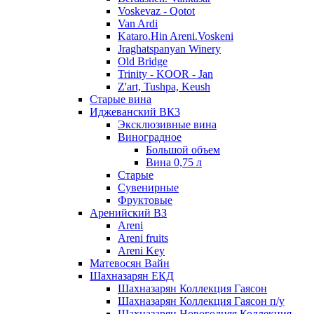
Voskevaz - Qotot
Van Ardi
Kataro.Hin Areni.Voskeni
Jraghatspanyan Winery
Old Bridge
Trinity - KOOR - Jan
Z'art, Tushpa, Keush
Старые вина
Иджеванский ВК3
Эксклюзивные вина
Виноградное
Большой объем
Вина 0,75 л
Старые
Сувенирные
Фруктовые
Аренийский ВЗ
Areni
Areni fruits
Areni Key
Матевосян Вайн
Шахназарян ЕКД
Шахназарян Коллекция Гаясон
Шахназарян Коллекция Гаясон п/у
Шахназарян Новогодняя Коллекция