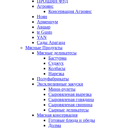
ПРОШЯН ФУД
Агроянс
Консервация Агроянс
Ноян
Армениум
Авшар
te Gusto
YAN
Сады Арагаца
Мясные Продукты
Мясные деликатесы
Бастурма
Суджух
Колбасы
Нарезка
Полуфабрикаты
Эксклюзивные закуски
Мини-рулеты
Сыровяленая вырезка
Сыровяленая говядина
Сыровяленая свинина
Сырные деликатесы
Мясная консервация
Готовые блюда и обеды
Долма