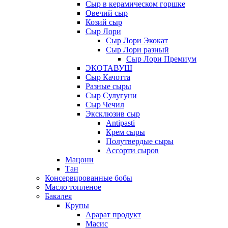
Сыр в керамическом горшке
Овечий сыр
Козий сыр
Сыр Лори
Сыр Лори Экокат
Сыр Лори разный
Сыр Лори Премиум
ЭКОТАВУШ
Сыр Качотта
Разные сыры
Сыр Сулугуни
Сыр Чечил
Эксклюзив сыр
Antipasti
Крем сыры
Полутвердые сыры
Ассорти сыров
Мацони
Тан
Консервированные бобы
Масло топленое
Бакалея
Крупы
Арарат продукт
Масис