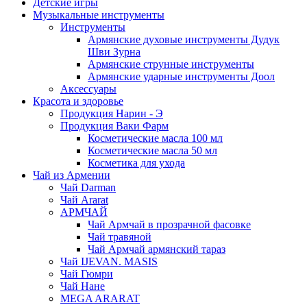
Детские игры
Музыкальные инструменты
Инструменты
Армянские духовые инструменты Дудук
Шви Зурна
Армянские струнные инструменты
Армянские ударные инструменты Доол
Аксессуары
Красота и здоровье
Продукция Нарин - Э
Продукция Ваки Фарм
Косметические масла 100 мл
Косметические масла 50 мл
Косметика для ухода
Чай из Армении
Чай Darman
Чай Ararat
АРМЧАЙ
Чай Армчай в прозрачной фасовке
Чай травяной
Чай Армчай армянский тараз
Чай IJEVAN. MASIS
Чай Гюмри
Чай Нане
MEGA ARARAT