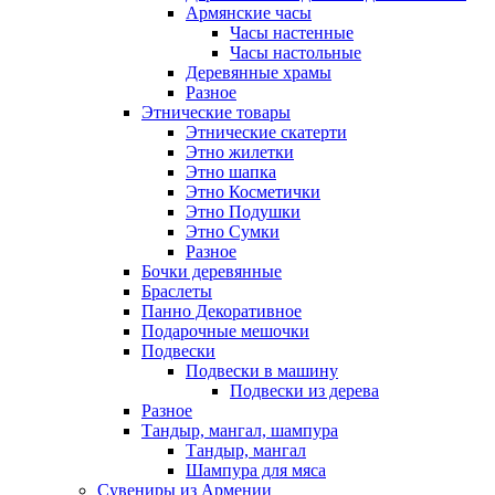
Армянские часы
Часы настенные
Часы настольные
Деревянные храмы
Разное
Этнические товары
Этнические скатерти
Этно жилетки
Этно шапка
Этно Косметички
Этно Подушки
Этно Сумки
Разное
Бочки деревянные
Браслеты
Панно Декоративное
Подарочные мешочки
Подвески
Подвески в машину
Подвески из дерева
Разное
Тандыр, мангал, шампура
Тандыр, мангал
Шампура для мяса
Сувениры из Армении