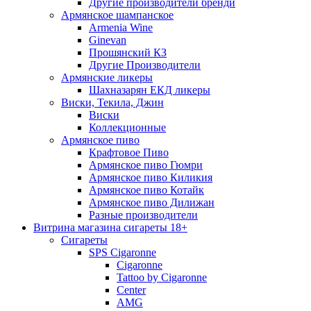
Другие производители бренди
Армянское шампанское
Armenia Wine
Ginevan
Прошянский КЗ
Другие Производители
Армянские ликеры
Шахназарян ЕКД ликеры
Виски, Текила, Джин
Виски
Коллекционные
Армянское пиво
Крафтовое Пиво
Армянское пиво Гюмри
Армянское пиво Киликия
Армянское пиво Котайк
Армянское пиво Дилижан
Разные производители
Витрина магазина сигареты 18+
Cигареты
SPS Cigaronne
Сigaronne
Tattoo by Cigaronne
Center
AMG