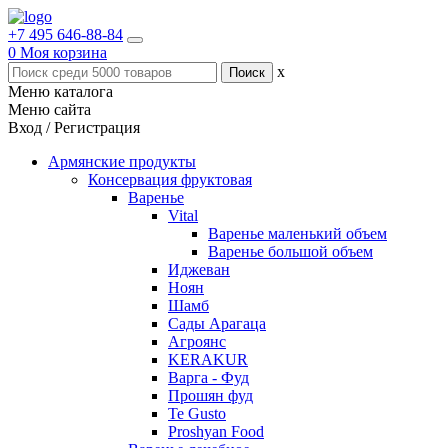
+7 495 646-88-84
0
Моя корзина
x
Меню каталога
Меню сайта
Вход / Регистрация
Армянские продукты
Консервация фруктовая
Варенье
Vital
Варенье маленький объем
Варенье большой объем
Иджеван
Ноян
Шамб
Сады Арагаца
Агроянс
KERAKUR
Варга - Фуд
Прошян фуд
Te Gusto
Proshyan Food