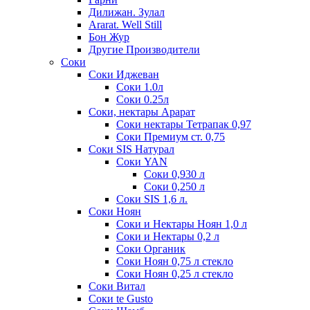
Дилижан. Зулал
Ararat. Well Still
Бон Жур
Другие Производители
Соки
Соки Иджеван
Соки 1.0л
Соки 0.25л
Соки, нектары Арарат
Соки нектары Тетрапак 0,97
Соки Премиум ст. 0,75
Соки SIS Натурал
Соки YAN
Соки 0,930 л
Соки 0,250 л
Соки SIS 1,6 л.
Соки Ноян
Соки и Нектары Ноян 1,0 л
Соки и Нектары 0,2 л
Соки Органик
Соки Ноян 0,75 л стекло
Соки Ноян 0,25 л стекло
Соки Витал
Соки te Gusto