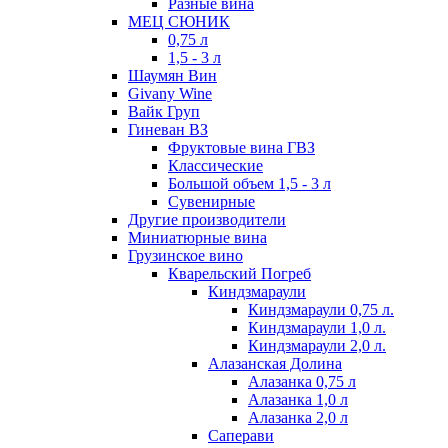
Разные вина
МЕЦ СЮНИК
0,75 л
1,5 - 3 л
Шаумян Вин
Givany Wine
Вайк Груп
Гиневан ВЗ
Фруктовые вина ГВЗ
Классические
Большой объем 1,5 - 3 л
Сувенирные
Другие производители
Миниатюрные вина
Грузинское вино
Кварельский Погреб
Киндзмараули
Киндзмараули 0,75 л.
Киндзмараули 1,0 л.
Киндзмараули 2,0 л.
Алазанская Долина
Алазанка 0,75 л
Алазанка 1,0 л
Алазанка 2,0 л
Саперави