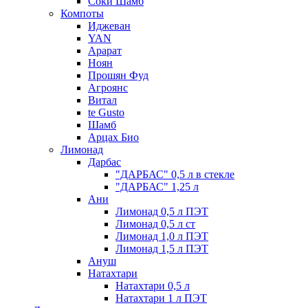
Соки Шамб
Компоты
Иджеван
YAN
Арарат
Ноян
Прошян Фуд
Агроянс
Витал
te Gusto
Шамб
Арцах Био
Лимонад
Дарбас
"ДАРБАС" 0,5 л в стекле
"ДАРБАС" 1,25 л
Ани
Лимонад 0,5 л ПЭТ
Лимонад 0,5 л ст
Лимонад 1,0 л ПЭТ
Лимонад 1,5 л ПЭТ
Ануш
Натахтари
Натахтари 0,5 л
Натахтари 1 л ПЭТ