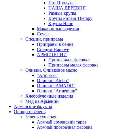
Нат Продукт
НАША ДЕРЕВНЯ
Разные крупы
Крупы Protein Therapy
Крупы Нане
Макаронные изделия
Соусы
Специи, приправы
Приправы в банке
Специи Hamove
АРМСПЕЦИИ
Приправы в фасовке
Приправы малая фасовка
Оливки, Оливковое масло
"Arm Eco"
Оливки "Aiello"
Оливки "AMADO"
Оливки "Armenium"
Хлебобулочные изделия
Мед из Армении
Армянские фрукты
Овощи и зелень
Зелень сушеная
Армчай армянский тараз
Армчай прозрачная фасовка