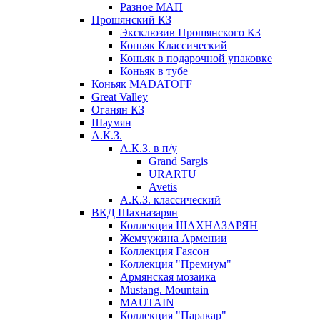
Разное МАП
Прошянский КЗ
Эксклюзив Прошянского КЗ
Коньяк Классический
Коньяк в подарочной упаковке
Коньяк в тубе
Коньяк MADATOFF
Great Valley
Оганян КЗ
Шаумян
А.К.З.
А.К.З. в п/у
Grand Sargis
URARTU
Avetis
А.К.З. классический
ВКД Шахназарян
Коллекция ШАХНАЗАРЯН
Жемчужина Армении
Коллекция Гаясон
Коллекция "Премиум"
Армянская мозаика
Mustang. Mountain
MAUTAIN
Коллекция "Паракар"