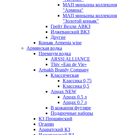
МАП миньоны коллекция
"Армина"
МАП миньоны коллекция
"Золотой коньяк"
Грейт Велли АВКЗ
Иджеванский ВКЗ
Другие
Коньяк Armenia wine
Армянская водка
Премиум водка
ARSSI ALLIANCE
Thiv «Eau de Vie»
Artsakh Brandy Company
Классическая
Классика 0,75
Классика 0,5
Арцах NEW
Арцах 0.5 л
Арцах 0.7 л
В кожаном футляре
Подарочные наборы
КЗ Прошянский
Оганян
Араратский КЗ
Иджеванский ВЗ