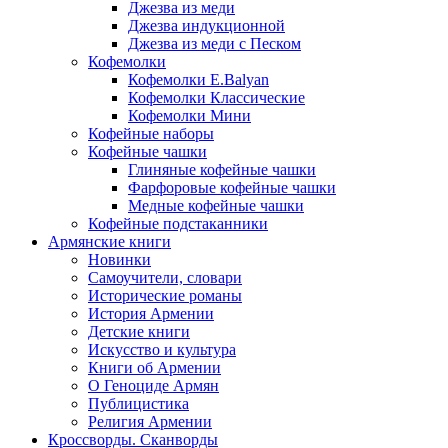
Джезва из меди
Джезва индукционной
Джезва из меди с Песком
Кофемолки
Кофемолки E.Balyan
Кофемолки Классические
Кофемолки Мини
Кофейные наборы
Кофейные чашки
Глиняные кофейные чашки
Фарфоровые кофейные чашки
Медные кофейные чашки
Кофейные подстаканники
Армянские книги
Новинки
Самоучители, словари
Исторические романы
История Армении
Детские книги
Иcкусство и культура
Книги об Армении
О Геноциде Армян
Публицистика
Религия Армении
Кроссворды. Сканворды