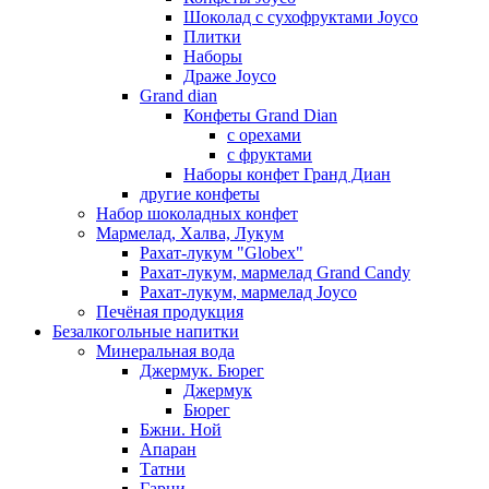
Шоколад с сухофруктами Joyco
Плитки
Наборы
Драже Joyco
Grand dian
Конфеты Grand Dian
с орехами
с фруктами
Наборы конфет Гранд Диан
другие конфеты
Набор шоколадных конфет
Мармелад, Халва, Лукум
Рахат-лукум "Globex"
Рахат-лукум, мармелад Grand Candy
Рахат-лукум, мармелад Joyco
Печёная продукция
Безалкогольные напитки
Минеральная вода
Джермук. Бюрег
Джермук
Бюрег
Бжни. Ной
Апаран
Татни
Гарни