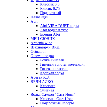
Классик 0,5
Класик 0,75
Подарочный
Налбандян
Abri
Abri VIRA DUET водка
Abri водка в тубе
Бренди Abri
МЕЦ СЮНИК
Armenia wine
Шахназарян ВКД
Getnatoun
Ginevan водка
Бочка Гиневан
Гиневан Золотая коллекция
Гиневан классик
Крепкая водка
Арегак К.З.
ВЕДИ АЛКО
Классика
Элитная
Водка Самкон "Саят Нова"
Классика Саят Нова
Подарочные наборы