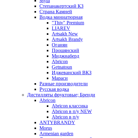
Муш
Степанакертский КЗ
Страна Камней
Водка миниатюрная
"Thiv" Premium
LIAREV
Artsakh New
Artsakh Brandy
Оганян
Прошянский
Миджнаберд
Abricon
Getnatoun
Иджеванский ВКЗ
Мараси
Разные производители
Русская водка
Дистилляты фруктовые; Бренди
Abricon
Abricon классика
Abricon в п/у NEW
Abricon в п/у
ANTYBRANDY
Morus
Armenian garden