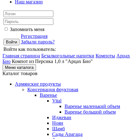
Наш магазин
Запомнить меня
Регистрация
Забыли пароль?
Войти как пользователь:
Главная страница
Безалкогольные напитки
Компоты
Арцах
Био
Компот из Персика 1,0 л "Арцах Био"
Меню каталога
Каталог товаров
Армянские продукты
Консервация фруктовая
Варенье
Vital
Варенье маленький объем
Варенье большой объем
Иджеван
Ноян
Шамб
Сады Арагаца