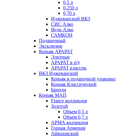
0,5 л
0,250 л
0,70 л
Иджеванский ВКЗ
СИС Алко
Веди Алко
САМКОН
Подарочный
Эксклюзив
Коньяк АРАРАТ
Элитные
АРАРАТ в п/у
АРАРАТ классик
ВКЗ Иджеванский
Коньяк в подарочной упаковке
Коньяк Классический
Бренди
Коньяк МАП
France коллекция
Золотой
Объем 0,5 л
Объем 0,7 л
АРМА коллекция
Горная Армения
Айвазовский