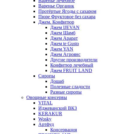
Варенье лечебное
Варенье Органик
Протёртые Ягоды с сахаром
Пюре Фруктовое без сахара
Джем. Конфитюр
Джем IJEVAN
Джем Шамб
Джем Арарат
Джем te Gusto
Джем YAN
Джем Агроянс
Другие производители
Конфитюр лечебный
Джем FRUIT LAND
Сиропы
Дошаб
Полезные сладости
Разные сиропы
Овощные консервы
VITAL
Иджеванский ВКЗ
KERAKUR
Wosky
Артфуд
Консервация