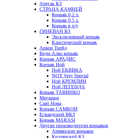
Арегак КЗ
СТРАНА КАМНЕЙ
Коньяк 0,2 л.
Коньяк 0,5 л.
Коньяк в п/у
ГИНЕВАН ВЗ
Эксклюзивный коньяк
Классический коньяк
Аркон Трейд
Веди-Алко коньяк
Коньяк АРАДИС
Коньяк Ной
Ной ЕКВВКА
NOY Very Special
Ной КРЕМЛИН
Ной ЛЕГЕНДА
Коньяк ТАВИНКО
Мргашен
Саят Нова
Коньяк САМКОН
Егвардский ВКЗ
Коньяк MARASI
Другие производители коньяков
Армянские коньяки
Кизлярский КЗ