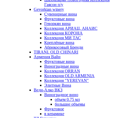
Гаясон п/у
Gevorkian winery
Сувенирные вина
Фруктовые вина
Геворкян вина
Коллекция АРИАЦ. АНАИС
Коллекция КОРОНА
Коллекция МИ ТАС
Креплёные вина
Абрикосовый Бренди
TIRANI. OLD CHINARI
Армения Вайн
Фруктовые вина
Виноградные вина
Коллекция ORRAN
Коллекция OLD ARMENIA
Коллекция "YEREVAN"
Элитные Вина
Веди-Алко ВКЗ
Виноградное вино
объем 0.75 мл
большие объемы
Фруктовое
в керамике