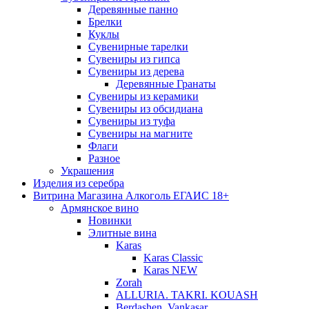
Деревянные панно
Брелки
Куклы
Сувенирные тарелки
Сувениры из гипса
Сувениры из дерева
Деревянные Гранаты
Сувениры из керамики
Сувениры из обсидиана
Сувениры из туфа
Сувениры на магните
Флаги
Разное
Украшения
Изделия из серебра
Витрина Магазина Алкоголь ЕГАИС 18+
Армянское вино
Новинки
Элитные вина
Karas
Karas Classic
Karas NEW
Zorah
ALLURIA. TAKRI. KOUASH
Berdashen. Vankasar