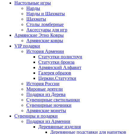
Настольные игры
Нарды
Нарды и Шахматы
Шахматы
Столы ломберные
Аксессуары для игр
Армянские Этно Ковры
Армянские ковры
VIP подарки
История Армении
Статуэтки полистоун
Статуэтки бронза
Армянский Алфавит
Галерея образов
Церкви.Статуэтки
История России
Мировые деятели
Подарки из Дерева
Сувенирные светильники
Сувенирные ночники
Армянские монеты
Сувениры и подарки
Подарки из Армении
Деревянные изделия
Деревянные подставки для напитков