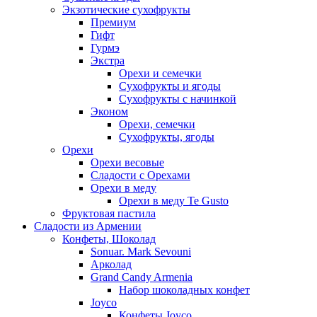
Экзотические сухофрукты
Премиум
Гифт
Гурмэ
Экстра
Орехи и семечки
Сухофрукты и ягоды
Сухофрукты с начинкой
Эконом
Орехи, семечки
Сухофрукты, ягоды
Орехи
Орехи весовые
Сладости с Орехами
Орехи в меду
Орехи в меду Te Gusto
Фруктовая пастила
Сладости из Армении
Конфеты, Шоколад
Sonuar. Mark Sevouni
Арколад
Grand Candy Armenia
Набор шоколадных конфет
Joyco
Конфеты Joyco