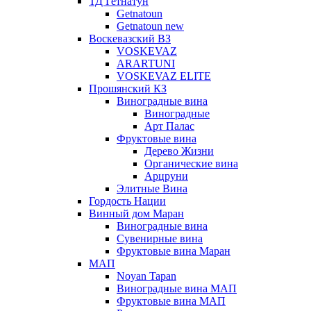
ТД Гетнатун
Getnatoun
Getnatoun new
Воскевазский ВЗ
VOSKEVAZ
ARARTUNI
VOSKEVAZ ELITE
Прошянский КЗ
Виноградные вина
Виноградные
Арт Палас
Фруктовые вина
Дерево Жизни
Органические вина
Арцруни
Элитные Вина
Гордость Нации
Винный дом Маран
Виноградные вина
Сувенирные вина
Фруктовые вина Маран
МАП
Noyan Tapan
Виноградные вина МАП
Фруктовые вина МАП