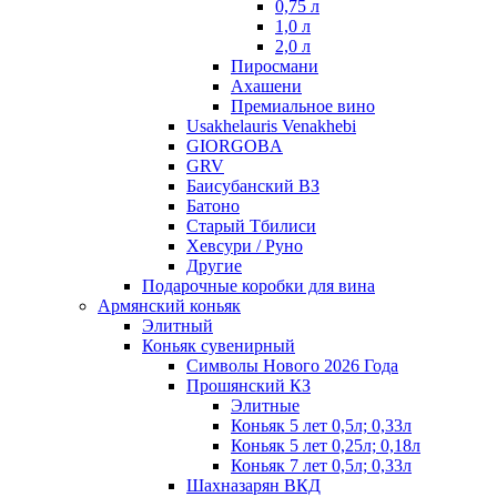
0,75 л
1,0 л
2,0 л
Пиросмани
Ахашени
Премиальное вино
Usakhelauris Venakhebi
GIORGOBA
GRV
Баисубанский ВЗ
Батоно
Старый Тбилиси
Хевсури / Руно
Другие
Подарочные коробки для вина
Армянский коньяк
Элитный
Коньяк сувенирный
Символы Нового 2026 Года
Прошянский КЗ
Элитные
Коньяк 5 лет 0,5л; 0,33л
Коньяк 5 лет 0,25л; 0,18л
Коньяк 7 лет 0,5л; 0,33л
Шахназарян ВКД