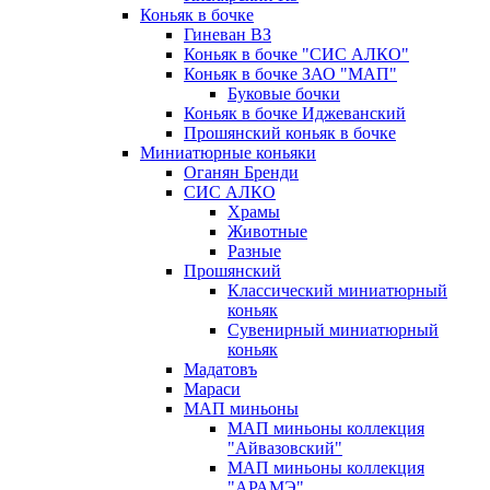
Коньяк в бочке
Гиневан ВЗ
Коньяк в бочке "СИС АЛКО"
Коньяк в бочке ЗАО "МАП"
Буковые бочки
Коньяк в бочке Иджеванский
Прошянский коньяк в бочке
Миниатюрные коньяки
Оганян Бренди
СИС АЛКО
Храмы
Животные
Разные
Прошянский
Классический миниатюрный
коньяк
Сувенирный миниатюрный
коньяк
Мадатовъ
Мараси
МАП миньоны
МАП миньоны коллекция
"Айвазовский"
МАП миньоны коллекция
"АРАМЭ"