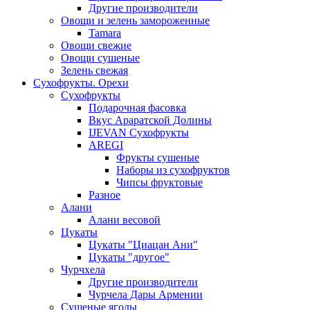
Другие производители
Овощи и зелень замороженные
Tamara
Овощи свежие
Овощи сушеные
Зелень свежая
Сухофрукты. Орехи
Сухофрукты
Подарочная фасовка
Вкус Араратской Долины
IJEVAN Сухофрукты
AREGI
Фрукты сушеные
Наборы из сухофруктов
Чипсы фруктовые
Разное
Алани
Алани весовой
Цукаты
Цукаты "Циацан Ани"
Цукаты "другое"
Чурчхела
Другие производители
Чурчела Дары Армении
Сушеные ягоды