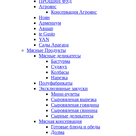
ПРОШЯН ФУД
Агроянс
Консервация Агроянс
Ноян
Армениум
Авшар
te Gusto
YAN
Сады Арагаца
Мясные Продукты
Мясные деликатесы
Бастурма
Суджух
Колбасы
Нарезка
Полуфабрикаты
Эксклюзивные закуски
Мини-рулеты
Сыровяленая вырезка
Сыровяленая говядина
Сыровяленая свинина
Сырные деликатесы
Мясная консервация
Готовые блюда и обеды
Долма