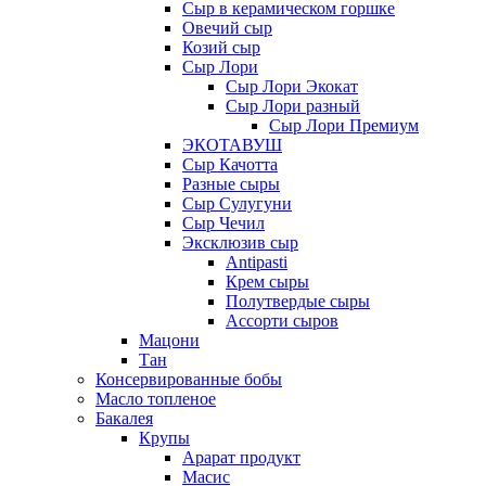
Сыр в керамическом горшке
Овечий сыр
Козий сыр
Сыр Лори
Сыр Лори Экокат
Сыр Лори разный
Сыр Лори Премиум
ЭКОТАВУШ
Сыр Качотта
Разные сыры
Сыр Сулугуни
Сыр Чечил
Эксклюзив сыр
Antipasti
Крем сыры
Полутвердые сыры
Ассорти сыров
Мацони
Тан
Консервированные бобы
Масло топленое
Бакалея
Крупы
Арарат продукт
Масис