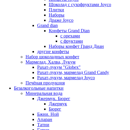
Шоколад с сухофруктами Joyco
Плитки
Наборы
Драже Joyco
Grand dian
Конфеты Grand Dian
с орехами
с фруктами
Наборы конфет Гранд Диан
другие конфеты
Набор шоколадных конфет
Мармелад, Халва, Лукум
Рахат-лукум "Globex"
Рахат-лукум, мармелад Grand Candy
Рахат-лукум, мармелад Joyco
Печёная продукция
Безалкогольные напитки
Минеральная вода
Джермук. Бюрег
Джермук
Бюрег
Бжни. Ной
Апаран
Татни
Гарни