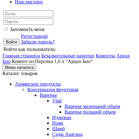
Наш магазин
Запомнить меня
Регистрация
Забыли пароль?
Войти как пользователь:
Главная страница
Безалкогольные напитки
Компоты
Арцах
Био
Компот из Персика 1,0 л "Арцах Био"
Меню каталога
Каталог товаров
Армянские продукты
Консервация фруктовая
Варенье
Vital
Варенье маленький объем
Варенье большой объем
Иджеван
Ноян
Шамб
Сады Арагаца