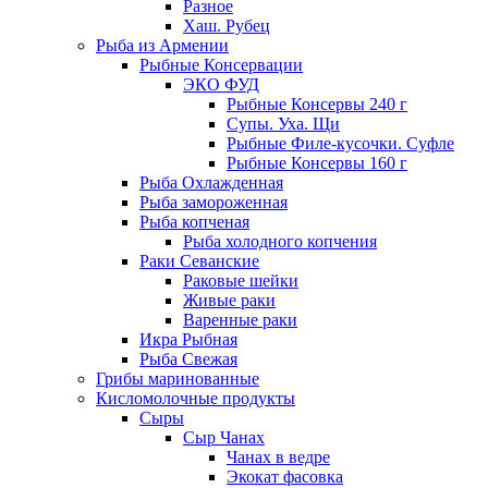
Разное
Хаш. Рубец
Рыба из Армении
Рыбные Консервации
ЭКО ФУД
Рыбные Консервы 240 г
Супы. Уха. Щи
Рыбные Филе-кусочки. Суфле
Рыбные Консервы 160 г
Рыба Охлажденная
Рыба замороженная
Рыба копченая
Рыба холодного копчения
Раки Севанские
Раковые шейки
Живые раки
Варенные раки
Икра Рыбная
Рыба Свежая
Грибы маринованные
Кисломолочные продукты
Сыры
Сыр Чанах
Чанах в ведре
Экокат фасовка