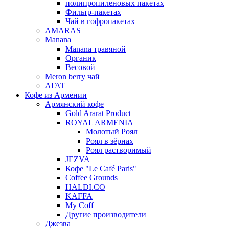
полипропиленовых пакетах
Фильтр-пакетах
Чай в гофропакетах
AMARAS
Manana
Manana травяной
Органик
Весовой
Meron berry чай
АГАТ
Кофе из Армении
Армянский кофе
Gold Ararat Product
ROYAL ARMENIA
Молотый Роял
Роял в зёрнах
Роял растворимый
JEZVA
Кофе "Le Café Paris"
Coffee Grounds
HALDI.CO
KAFFA
My Coff
Другие производители
Джезва