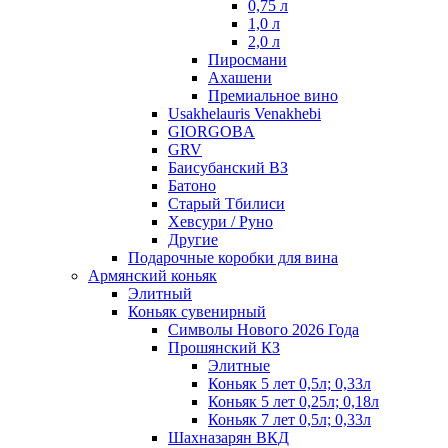
0,75 л
1,0 л
2,0 л
Пиросмани
Ахашени
Премиальное вино
Usakhelauris Venakhebi
GIORGOBA
GRV
Баисубанский ВЗ
Батоно
Старый Тбилиси
Хевсури / Руно
Другие
Подарочные коробки для вина
Армянский коньяк
Элитный
Коньяк сувенирный
Символы Нового 2026 Года
Прошянский КЗ
Элитные
Коньяк 5 лет 0,5л; 0,33л
Коньяк 5 лет 0,25л; 0,18л
Коньяк 7 лет 0,5л; 0,33л
Шахназарян ВКД