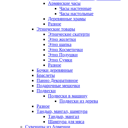
Армянские часы
Часы настенные
Часы настольные
Деревянные храмы
Разное
Этнические товары
Этнические скатерти
Этно жилетки
Этно шапка
Этно Косметички
Этно Подушки
Этно Сумки
Разное
Бочки деревянные
Браслеты
Панно Декоративное
Подарочные мешочки
Подвески
Подвески в машину
Подвески из дерева
Разное
Тандыр, мангал, шампура
Тандыр, мангал
Шампура для мяса
Сувениры из Армении