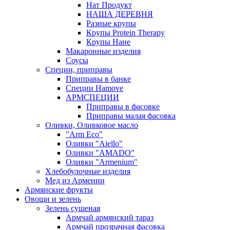
Нат Продукт
НАША ДЕРЕВНЯ
Разные крупы
Крупы Protein Therapy
Крупы Нане
Макаронные изделия
Соусы
Специи, приправы
Приправы в банке
Специи Hamove
АРМСПЕЦИИ
Приправы в фасовке
Приправы малая фасовка
Оливки, Оливковое масло
"Arm Eco"
Оливки "Aiello"
Оливки "AMADO"
Оливки "Armenium"
Хлебобулочные изделия
Мед из Армении
Армянские фрукты
Овощи и зелень
Зелень сушеная
Армчай армянский тараз
Армчай прозрачная фасовка