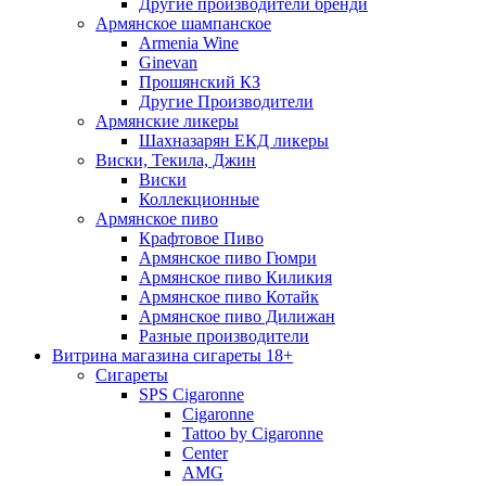
Другие производители бренди
Армянское шампанское
Armenia Wine
Ginevan
Прошянский КЗ
Другие Производители
Армянские ликеры
Шахназарян ЕКД ликеры
Виски, Текила, Джин
Виски
Коллекционные
Армянское пиво
Крафтовое Пиво
Армянское пиво Гюмри
Армянское пиво Киликия
Армянское пиво Котайк
Армянское пиво Дилижан
Разные производители
Витрина магазина сигареты 18+
Cигареты
SPS Cigaronne
Сigaronne
Tattoo by Cigaronne
Center
AMG