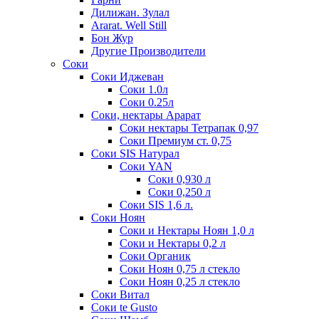
Дилижан. Зулал
Ararat. Well Still
Бон Жур
Другие Производители
Соки
Соки Иджеван
Соки 1.0л
Соки 0.25л
Соки, нектары Арарат
Соки нектары Тетрапак 0,97
Соки Премиум ст. 0,75
Соки SIS Натурал
Соки YAN
Соки 0,930 л
Соки 0,250 л
Соки SIS 1,6 л.
Соки Ноян
Соки и Нектары Ноян 1,0 л
Соки и Нектары 0,2 л
Соки Органик
Соки Ноян 0,75 л стекло
Соки Ноян 0,25 л стекло
Соки Витал
Соки te Gusto