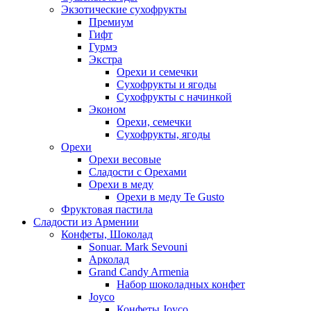
Экзотические сухофрукты
Премиум
Гифт
Гурмэ
Экстра
Орехи и семечки
Сухофрукты и ягоды
Сухофрукты с начинкой
Эконом
Орехи, семечки
Сухофрукты, ягоды
Орехи
Орехи весовые
Сладости с Орехами
Орехи в меду
Орехи в меду Te Gusto
Фруктовая пастила
Сладости из Армении
Конфеты, Шоколад
Sonuar. Mark Sevouni
Арколад
Grand Candy Armenia
Набор шоколадных конфет
Joyco
Конфеты Joyco