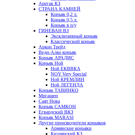
Арегак КЗ
СТРАНА КАМНЕЙ
Коньяк 0,2 л.
Коньяк 0,5 л.
Коньяк в п/у
ГИНЕВАН ВЗ
Эксклюзивный коньяк
Классический коньяк
Аркон Трейд
Веди-Алко коньяк
Коньяк АРАДИС
Коньяк Ной
Ной ЕКВВКА
NOY Very Special
Ной КРЕМЛИН
Ной ЛЕГЕНДА
Коньяк ТАВИНКО
Мргашен
Саят Нова
Коньяк САМКОН
Егвардский ВКЗ
Коньяк MARASI
Другие производители коньяков
Армянские коньяки
Кизлярский КЗ