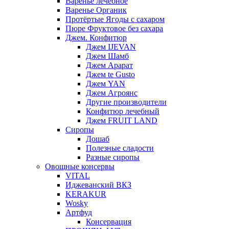
Варенье лечебное
Варенье Органик
Протёртые Ягоды с сахаром
Пюре Фруктовое без сахара
Джем. Конфитюр
Джем IJEVAN
Джем Шамб
Джем Арарат
Джем te Gusto
Джем YAN
Джем Агроянс
Другие производители
Конфитюр лечебный
Джем FRUIT LAND
Сиропы
Дошаб
Полезные сладости
Разные сиропы
Овощные консервы
VITAL
Иджеванский ВКЗ
KERAKUR
Wosky
Артфуд
Консервация