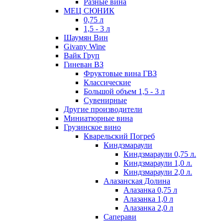
Разные вина
МЕЦ СЮНИК
0,75 л
1,5 - 3 л
Шаумян Вин
Givany Wine
Вайк Груп
Гиневан ВЗ
Фруктовые вина ГВЗ
Классические
Большой объем 1,5 - 3 л
Сувенирные
Другие производители
Миниатюрные вина
Грузинское вино
Кварельский Погреб
Киндзмараули
Киндзмараули 0,75 л.
Киндзмараули 1,0 л.
Киндзмараули 2,0 л.
Алазанская Долина
Алазанка 0,75 л
Алазанка 1,0 л
Алазанка 2,0 л
Саперави