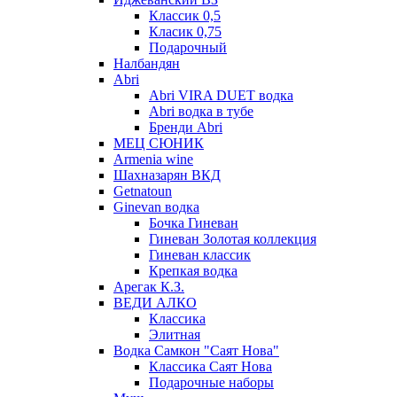
Классик 0,5
Класик 0,75
Подарочный
Налбандян
Abri
Abri VIRA DUET водка
Abri водка в тубе
Бренди Abri
МЕЦ СЮНИК
Armenia wine
Шахназарян ВКД
Getnatoun
Ginevan водка
Бочка Гиневан
Гиневан Золотая коллекция
Гиневан классик
Крепкая водка
Арегак К.З.
ВЕДИ АЛКО
Классика
Элитная
Водка Самкон "Саят Нова"
Классика Саят Нова
Подарочные наборы