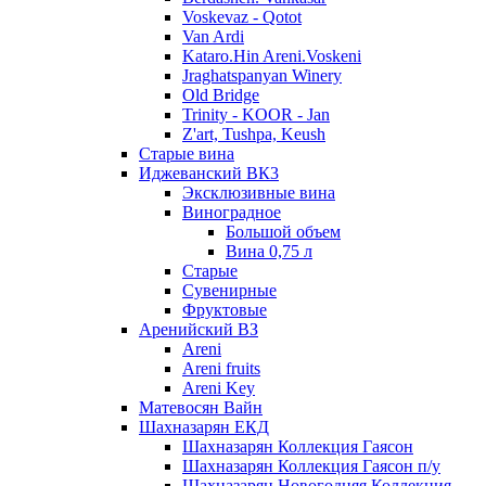
Voskevaz - Qotot
Van Ardi
Kataro.Hin Areni.Voskeni
Jraghatspanyan Winery
Old Bridge
Trinity - KOOR - Jan
Z'art, Tushpa, Keush
Старые вина
Иджеванский ВК3
Эксклюзивные вина
Виноградное
Большой объем
Вина 0,75 л
Старые
Сувенирные
Фруктовые
Аренийский ВЗ
Areni
Areni fruits
Areni Key
Матевосян Вайн
Шахназарян ЕКД
Шахназарян Коллекция Гаясон
Шахназарян Коллекция Гаясон п/у
Шахназарян Новогодняя Коллекция