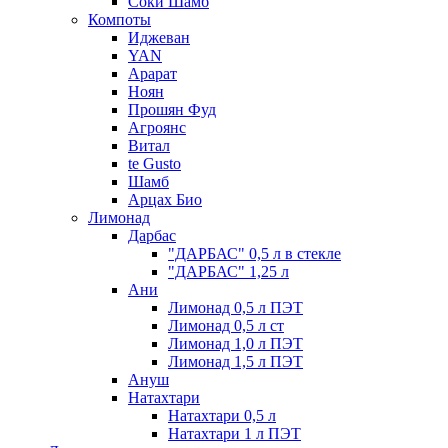
Соки Шамб
Компоты
Иджеван
YAN
Арарат
Ноян
Прошян Фуд
Агроянс
Витал
te Gusto
Шамб
Арцах Био
Лимонад
Дарбас
"ДАРБАС" 0,5 л в стекле
"ДАРБАС" 1,25 л
Ани
Лимонад 0,5 л ПЭТ
Лимонад 0,5 л ст
Лимонад 1,0 л ПЭТ
Лимонад 1,5 л ПЭТ
Ануш
Натахтари
Натахтари 0,5 л
Натахтари 1 л ПЭТ