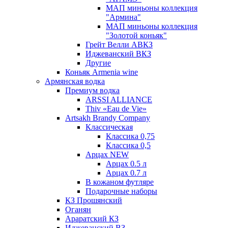
МАП миньоны коллекция
"Армина"
МАП миньоны коллекция
"Золотой коньяк"
Грейт Велли АВКЗ
Иджеванский ВКЗ
Другие
Коньяк Armenia wine
Армянская водка
Премиум водка
ARSSI ALLIANCE
Thiv «Eau de Vie»
Artsakh Brandy Company
Классическая
Классика 0,75
Классика 0,5
Арцах NEW
Арцах 0.5 л
Арцах 0.7 л
В кожаном футляре
Подарочные наборы
КЗ Прошянский
Оганян
Араратский КЗ
Иджеванский ВЗ