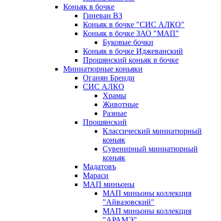
Коньяк в бочке
Гиневан ВЗ
Коньяк в бочке "СИС АЛКО"
Коньяк в бочке ЗАО "МАП"
Буковые бочки
Коньяк в бочке Иджеванский
Прошянский коньяк в бочке
Миниатюрные коньяки
Оганян Бренди
СИС АЛКО
Храмы
Животные
Разные
Прошянский
Классический миниатюрный
коньяк
Сувенирный миниатюрный
коньяк
Мадатовъ
Мараси
МАП миньоны
МАП миньоны коллекция
"Айвазовский"
МАП миньоны коллекция
"АРАМЭ"