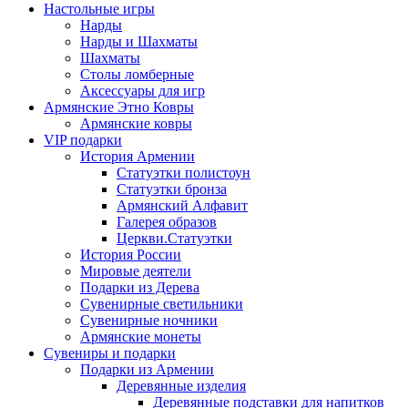
Настольные игры
Нарды
Нарды и Шахматы
Шахматы
Столы ломберные
Аксессуары для игр
Армянские Этно Ковры
Армянские ковры
VIP подарки
История Армении
Статуэтки полистоун
Статуэтки бронза
Армянский Алфавит
Галерея образов
Церкви.Статуэтки
История России
Мировые деятели
Подарки из Дерева
Сувенирные светильники
Сувенирные ночники
Армянские монеты
Сувениры и подарки
Подарки из Армении
Деревянные изделия
Деревянные подставки для напитков