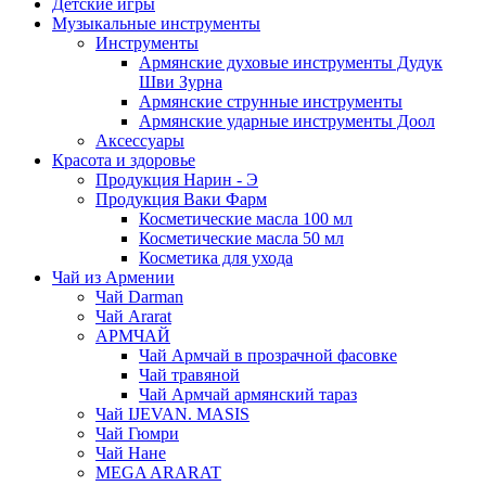
Детские игры
Музыкальные инструменты
Инструменты
Армянские духовые инструменты Дудук
Шви Зурна
Армянские струнные инструменты
Армянские ударные инструменты Доол
Аксессуары
Красота и здоровье
Продукция Нарин - Э
Продукция Ваки Фарм
Косметические масла 100 мл
Косметические масла 50 мл
Косметика для ухода
Чай из Армении
Чай Darman
Чай Ararat
АРМЧАЙ
Чай Армчай в прозрачной фасовке
Чай травяной
Чай Армчай армянский тараз
Чай IJEVAN. MASIS
Чай Гюмри
Чай Нане
MEGA ARARAT