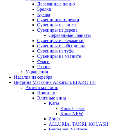
Деревянные панно
Брелки
Куклы
Сувенирные тарелки
Сувениры из гипса
Сувениры из дерева
Деревянные Гранаты
Сувениры из керамики
Сувениры из обсидиана
Сувениры из туфа
Сувениры на магните
Флаги
Разное
Украшения
Изделия из серебра
Витрина Магазина Алкоголь ЕГАИС 18+
Армянское вино
Новинки
Элитные вина
Karas
Karas Classic
Karas NEW
Zorah
ALLURIA. TAKRI. KOUASH
Berdashen. Vankasar