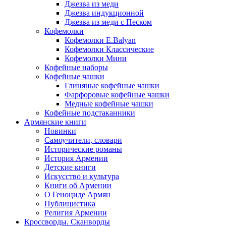
Джезва из меди
Джезва индукционной
Джезва из меди с Песком
Кофемолки
Кофемолки E.Balyan
Кофемолки Классические
Кофемолки Мини
Кофейные наборы
Кофейные чашки
Глиняные кофейные чашки
Фарфоровые кофейные чашки
Медные кофейные чашки
Кофейные подстаканники
Армянские книги
Новинки
Самоучители, словари
Исторические романы
История Армении
Детские книги
Иcкусство и культура
Книги об Армении
О Геноциде Армян
Публицистика
Религия Армении
Кроссворды. Сканворды