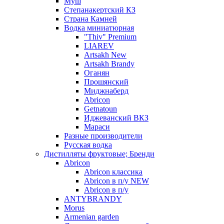
Муш
Степанакертский КЗ
Страна Камней
Водка миниатюрная
"Thiv" Premium
LIAREV
Artsakh New
Artsakh Brandy
Оганян
Прошянский
Миджнаберд
Abricon
Getnatoun
Иджеванский ВКЗ
Мараси
Разные производители
Русская водка
Дистилляты фруктовые; Бренди
Abricon
Abricon классика
Abricon в п/у NEW
Abricon в п/у
ANTYBRANDY
Morus
Armenian garden