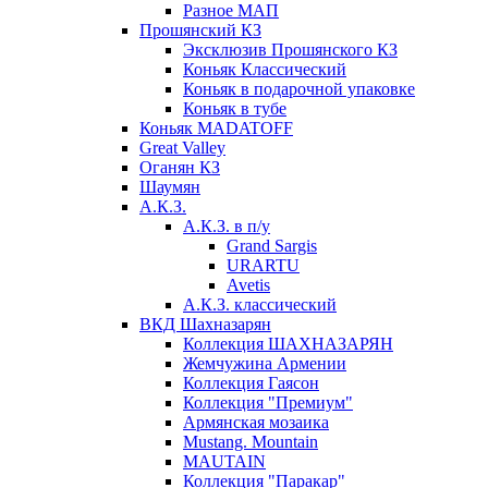
Разное МАП
Прошянский КЗ
Эксклюзив Прошянского КЗ
Коньяк Классический
Коньяк в подарочной упаковке
Коньяк в тубе
Коньяк MADATOFF
Great Valley
Оганян КЗ
Шаумян
А.К.З.
А.К.З. в п/у
Grand Sargis
URARTU
Avetis
А.К.З. классический
ВКД Шахназарян
Коллекция ШАХНАЗАРЯН
Жемчужина Армении
Коллекция Гаясон
Коллекция "Премиум"
Армянская мозаика
Mustang. Mountain
MAUTAIN
Коллекция "Паракар"