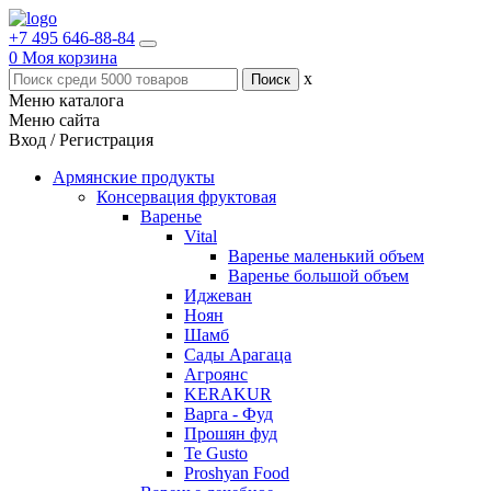
+7 495 646-88-84
0
Моя корзина
x
Меню каталога
Меню сайта
Вход / Регистрация
Армянские продукты
Консервация фруктовая
Варенье
Vital
Варенье маленький объем
Варенье большой объем
Иджеван
Ноян
Шамб
Сады Арагаца
Агроянс
KERAKUR
Варга - Фуд
Прошян фуд
Te Gusto
Proshyan Food