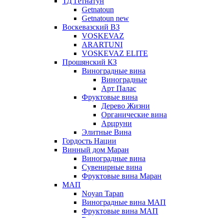
ТД Гетнатун
Getnatoun
Getnatoun new
Воскевазский ВЗ
VOSKEVAZ
ARARTUNI
VOSKEVAZ ELITE
Прошянский КЗ
Виноградные вина
Виноградные
Арт Палас
Фруктовые вина
Дерево Жизни
Органические вина
Арцруни
Элитные Вина
Гордость Нации
Винный дом Маран
Виноградные вина
Сувенирные вина
Фруктовые вина Маран
МАП
Noyan Tapan
Виноградные вина МАП
Фруктовые вина МАП