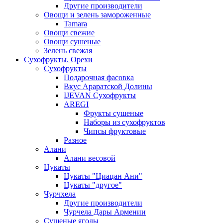
Другие производители
Овощи и зелень замороженные
Tamara
Овощи свежие
Овощи сушеные
Зелень свежая
Сухофрукты. Орехи
Сухофрукты
Подарочная фасовка
Вкус Араратской Долины
IJEVAN Сухофрукты
AREGI
Фрукты сушеные
Наборы из сухофруктов
Чипсы фруктовые
Разное
Алани
Алани весовой
Цукаты
Цукаты "Циацан Ани"
Цукаты "другое"
Чурчхела
Другие производители
Чурчела Дары Армении
Сушеные ягоды