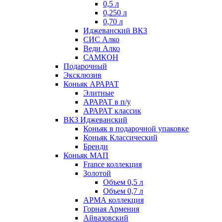
0,5 л
0,250 л
0,70 л
Иджеванский ВКЗ
СИС Алко
Веди Алко
САМКОН
Подарочный
Эксклюзив
Коньяк АРАРАТ
Элитные
АРАРАТ в п/у
АРАРАТ классик
ВКЗ Иджеванский
Коньяк в подарочной упаковке
Коньяк Классический
Бренди
Коньяк МАП
France коллекция
Золотой
Объем 0,5 л
Объем 0,7 л
АРМА коллекция
Горная Армения
Айвазовский