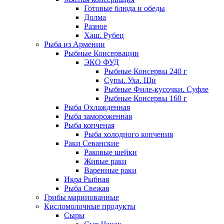
Готовые блюда и обеды
Долма
Разное
Хаш. Рубец
Рыба из Армении
Рыбные Консервации
ЭКО ФУД
Рыбные Консервы 240 г
Супы. Уха. Щи
Рыбные Филе-кусочки. Суфле
Рыбные Консервы 160 г
Рыба Охлажденная
Рыба замороженная
Рыба копченая
Рыба холодного копчения
Раки Севанские
Раковые шейки
Живые раки
Варенные раки
Икра Рыбная
Рыба Свежая
Грибы маринованные
Кисломолочные продукты
Сыры