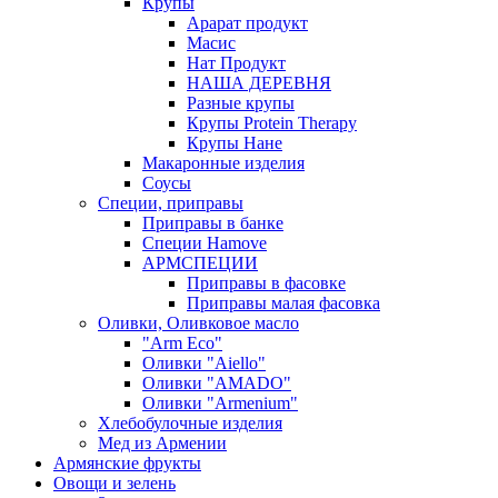
Крупы
Арарат продукт
Масис
Нат Продукт
НАША ДЕРЕВНЯ
Разные крупы
Крупы Protein Therapy
Крупы Нане
Макаронные изделия
Соусы
Специи, приправы
Приправы в банке
Специи Hamove
АРМСПЕЦИИ
Приправы в фасовке
Приправы малая фасовка
Оливки, Оливковое масло
"Arm Eco"
Оливки "Aiello"
Оливки "AMADO"
Оливки "Armenium"
Хлебобулочные изделия
Мед из Армении
Армянские фрукты
Овощи и зелень