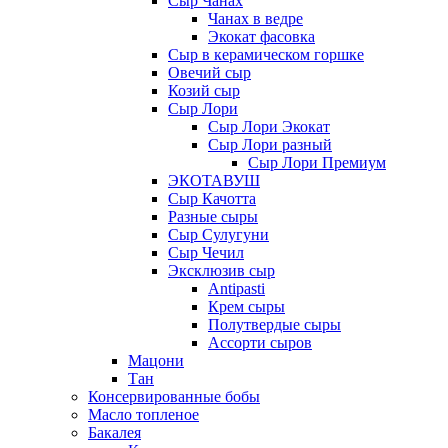
Сыр Чанах
Чанах в ведре
Экокат фасовка
Сыр в керамическом горшке
Овечий сыр
Козий сыр
Сыр Лори
Сыр Лори Экокат
Сыр Лори разный
Сыр Лори Премиум
ЭКОТАВУШ
Сыр Качотта
Разные сыры
Сыр Сулугуни
Сыр Чечил
Эксклюзив сыр
Antipasti
Крем сыры
Полутвердые сыры
Ассорти сыров
Мацони
Тан
Консервированные бобы
Масло топленое
Бакалея