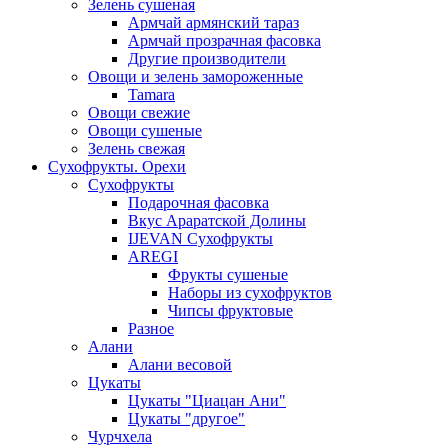
Зелень сушеная
Армчай армянский тараз
Армчай прозрачная фасовка
Другие производители
Овощи и зелень замороженные
Tamara
Овощи свежие
Овощи сушеные
Зелень свежая
Сухофрукты. Орехи
Сухофрукты
Подарочная фасовка
Вкус Араратской Долины
IJEVAN Сухофрукты
AREGI
Фрукты сушеные
Наборы из сухофруктов
Чипсы фруктовые
Разное
Алани
Алани весовой
Цукаты
Цукаты "Циацан Ани"
Цукаты "другое"
Чурчхела