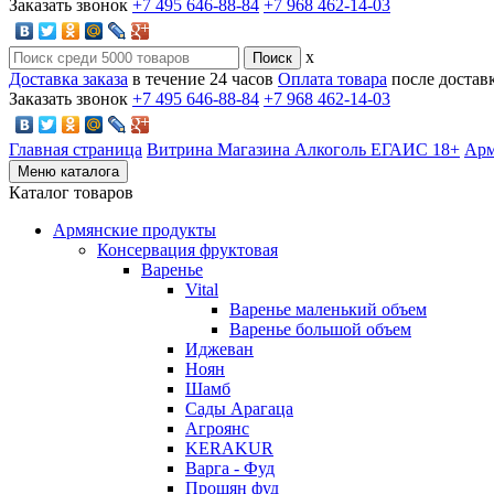
Заказать звонок
+7 495 646-88-84
+7 968 462-14-03
x
Доставка заказа
в течение 24 часов
Оплата товара
после достав
Заказать звонок
+7 495 646-88-84
+7 968 462-14-03
Главная страница
Витрина Магазина Алкоголь ЕГАИС 18+
Арм
Меню каталога
Каталог товаров
Армянские продукты
Консервация фруктовая
Варенье
Vital
Варенье маленький объем
Варенье большой объем
Иджеван
Ноян
Шамб
Сады Арагаца
Агроянс
KERAKUR
Варга - Фуд
Прошян фуд