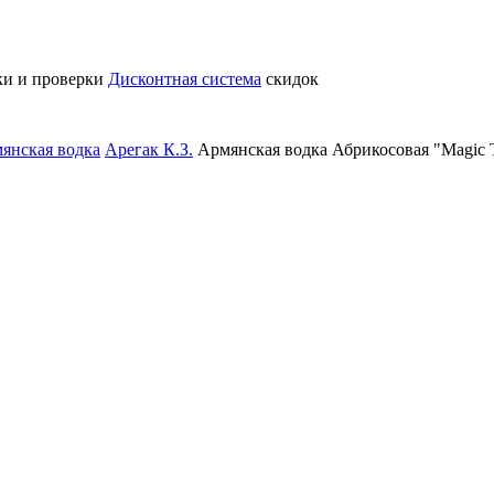
ки и проверки
Дисконтная система
скидок
янская водка
Арегак К.З.
Армянская водка Абрикосовая "Magic 