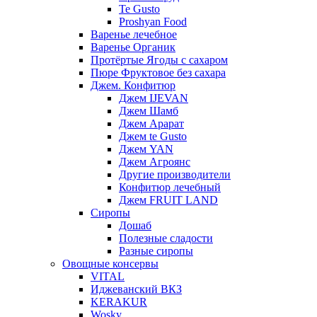
Te Gusto
Proshyan Food
Варенье лечебное
Варенье Органик
Протёртые Ягоды с сахаром
Пюре Фруктовое без сахара
Джем. Конфитюр
Джем IJEVAN
Джем Шамб
Джем Арарат
Джем te Gusto
Джем YAN
Джем Агроянс
Другие производители
Конфитюр лечебный
Джем FRUIT LAND
Сиропы
Дошаб
Полезные сладости
Разные сиропы
Овощные консервы
VITAL
Иджеванский ВКЗ
KERAKUR
Wosky