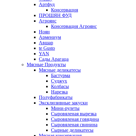
Артфуд
Консервация
ПРОШЯН ФУД
Агроянс
Консервация Агроянс
Ноян
Армениум
Авшар
te Gusto
YAN
Сады Арагаца
Мясные Продукты
Мясные деликатесы
Бастурма
Суджух
Колбасы
Нарезка
Полуфабрикаты
Эксклюзивные закуски
Мини-рулеты
Сыровяленая вырезка
Сыровяленая говядина
Сыровяленая свинина
Сырные деликатесы
Мясная консервация