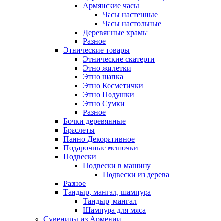
Армянские часы
Часы настенные
Часы настольные
Деревянные храмы
Разное
Этнические товары
Этнические скатерти
Этно жилетки
Этно шапка
Этно Косметички
Этно Подушки
Этно Сумки
Разное
Бочки деревянные
Браслеты
Панно Декоративное
Подарочные мешочки
Подвески
Подвески в машину
Подвески из дерева
Разное
Тандыр, мангал, шампура
Тандыр, мангал
Шампура для мяса
Сувениры из Армении