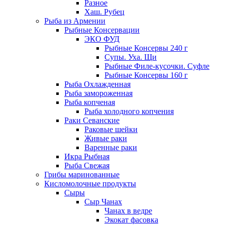
Разное
Хаш. Рубец
Рыба из Армении
Рыбные Консервации
ЭКО ФУД
Рыбные Консервы 240 г
Супы. Уха. Щи
Рыбные Филе-кусочки. Суфле
Рыбные Консервы 160 г
Рыба Охлажденная
Рыба замороженная
Рыба копченая
Рыба холодного копчения
Раки Севанские
Раковые шейки
Живые раки
Варенные раки
Икра Рыбная
Рыба Свежая
Грибы маринованные
Кисломолочные продукты
Сыры
Сыр Чанах
Чанах в ведре
Экокат фасовка