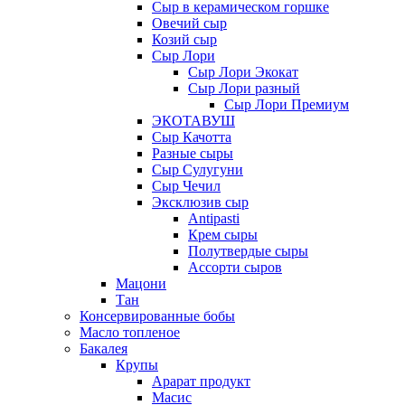
Сыр в керамическом горшке
Овечий сыр
Козий сыр
Сыр Лори
Сыр Лори Экокат
Сыр Лори разный
Сыр Лори Премиум
ЭКОТАВУШ
Сыр Качотта
Разные сыры
Сыр Сулугуни
Сыр Чечил
Эксклюзив сыр
Antipasti
Крем сыры
Полутвердые сыры
Ассорти сыров
Мацони
Тан
Консервированные бобы
Масло топленое
Бакалея
Крупы
Арарат продукт
Масис