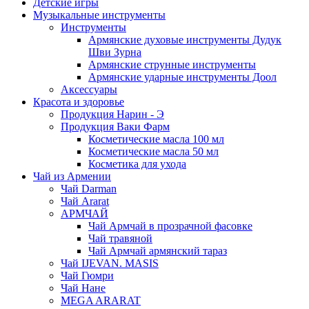
Детские игры
Музыкальные инструменты
Инструменты
Армянские духовые инструменты Дудук
Шви Зурна
Армянские струнные инструменты
Армянские ударные инструменты Доол
Аксессуары
Красота и здоровье
Продукция Нарин - Э
Продукция Ваки Фарм
Косметические масла 100 мл
Косметические масла 50 мл
Косметика для ухода
Чай из Армении
Чай Darman
Чай Ararat
АРМЧАЙ
Чай Армчай в прозрачной фасовке
Чай травяной
Чай Армчай армянский тараз
Чай IJEVAN. MASIS
Чай Гюмри
Чай Нане
MEGA ARARAT