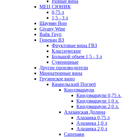
Разные вина
МЕЦ СЮНИК
0,75 л
1,5 - 3 л
Шаумян Вин
Givany Wine
Вайк Груп
Гиневан ВЗ
Фруктовые вина ГВЗ
Классические
Большой объем 1,5 - 3 л
Сувенирные
Другие производители
Миниатюрные вина
Грузинское вино
Кварельский Погреб
Киндзмараули
Киндзмараули 0,75 л.
Киндзмараули 1,0 л.
Киндзмараули 2,0 л.
Алазанская Долина
Алазанка 0,75 л
Алазанка 1,0 л
Алазанка 2,0 л
Саперави