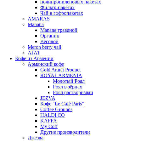
полипропиленовых пакетах
Фильтр-пакетах
Чай в гофропакетах
AMARAS
Manana
Manana травяной
Органик
Весовой
Meron berry чай
АГАТ
Кофе из Армении
Армянский кофе
Gold Ararat Product
ROYAL ARMENIA
Молотый Роял
Роял в зёрнах
Роял растворимый
JEZVA
Кофе "Le Café Paris"
Coffee Grounds
HALDI.CO
KAFFA
My Coff
Другие производители
Джезва