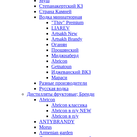
Муш
Степанакертский КЗ
Страна Камней
Водка миниатюрная
"Thiv" Premium
LIAREV
Artsakh New
Artsakh Brandy
Оганян
Прошянский
Миджнаберд
Abricon
Getnatoun
Иджеванский ВКЗ
Мараси
Разные производители
Русская водка
Дистилляты фруктовые; Бренди
Abricon
Abricon классика
Abricon в п/у NEW
Abricon в п/у
ANTYBRANDY
Morus
Armenian garden