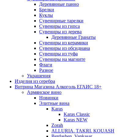
Деревянные панно
Брелки
Куклы
Сувенирные тарелки
Сувениры из гипса
Сувениры из дерева
Деревянные Гранаты
Сувениры из керамики
Сувениры из обсидиана
Сувениры из туфа
Сувениры на магните
Флаги
Разное
Украшения
Изделия из серебра
Витрина Магазина Алкоголь ЕГАИС 18+
Армянское вино
Новинки
Элитные вина
Karas
Karas Classic
Karas NEW
Zorah
ALLURIA. TAKRI. KOUASH
Berdashen. Vankasar