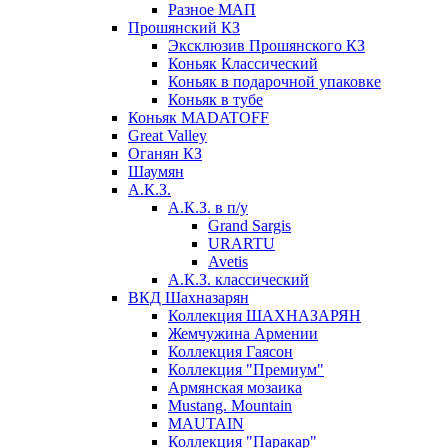
Разное МАП
Прошянский КЗ
Эксклюзив Прошянского КЗ
Коньяк Классический
Коньяк в подарочной упаковке
Коньяк в тубе
Коньяк MADATOFF
Great Valley
Оганян КЗ
Шаумян
А.К.З.
А.К.З. в п/у
Grand Sargis
URARTU
Avetis
А.К.З. классический
ВКД Шахназарян
Коллекция ШАХНАЗАРЯН
Жемчужина Армении
Коллекция Гаясон
Коллекция "Премиум"
Армянская мозаика
Mustang. Mountain
MAUTAIN
Коллекция "Паракар"