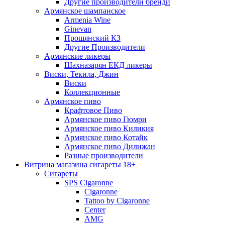
Другие производители бренди
Армянское шампанское
Armenia Wine
Ginevan
Прошянский КЗ
Другие Производители
Армянские ликеры
Шахназарян ЕКД ликеры
Виски, Текила, Джин
Виски
Коллекционные
Армянское пиво
Крафтовое Пиво
Армянское пиво Гюмри
Армянское пиво Киликия
Армянское пиво Котайк
Армянское пиво Дилижан
Разные производители
Витрина магазина сигареты 18+
Cигареты
SPS Cigaronne
Сigaronne
Tattoo by Cigaronne
Center
AMG