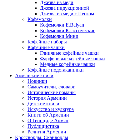
Джезва из меди
Джезва индукционной
Джезва из меди с Песком
Кофемолки
Кофемолки E.Balyan
Кофемолки Классические
Кофемолки Мини
Кофейные наборы
Кофейные чашки
Глиняные кофейные чашки
Фарфоровые кофейные чашки
Медные кофейные чашки
Кофейные подстаканники
Армянские книги
Новинки
Самоучители, словари
Исторические романы
История Армении
Детские книги
Иcкусство и культура
Книги об Армении
О Геноциде Армян
Публицистика
Религия Армении
Кроссворды. Сканворды