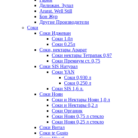
Дилижан. Зулал
Ararat. Well Still
Бон Жур
Другие Производители
Соки
Соки Иджеван
Соки 1.0л
Соки 0.25л
Соки, нектары Арарат
Соки нектары Тетрапак 0,97
Соки Премиум ст. 0,75
Соки SIS Натурал
Соки YAN
Соки 0,930 л
Соки 0,250 л
Соки SIS 1,6 л.
Соки Ноян
Соки и Нектары Ноян 1,0 л
Соки и Нектары 0,2 л
Соки Органик
Соки Ноян 0,75 л стекло
Соки Ноян 0,25 л стекло
Соки Витал
Соки te Gusto