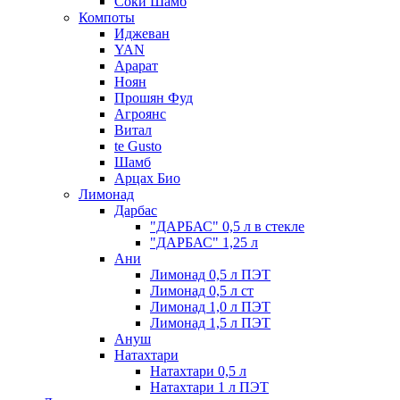
Соки Шамб
Компоты
Иджеван
YAN
Арарат
Ноян
Прошян Фуд
Агроянс
Витал
te Gusto
Шамб
Арцах Био
Лимонад
Дарбас
"ДАРБАС" 0,5 л в стекле
"ДАРБАС" 1,25 л
Ани
Лимонад 0,5 л ПЭТ
Лимонад 0,5 л ст
Лимонад 1,0 л ПЭТ
Лимонад 1,5 л ПЭТ
Ануш
Натахтари
Натахтари 0,5 л
Натахтари 1 л ПЭТ