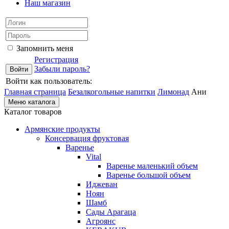
Наш магазин
Запомнить меня
Регистрация
Забыли пароль?
Войти как пользователь:
Главная страница
Безалкогольные напитки
Лимонад
Ани
Меню каталога
Каталог товаров
Армянские продукты
Консервация фруктовая
Варенье
Vital
Варенье маленький объем
Варенье большой объем
Иджеван
Ноян
Шамб
Сады Арагаца
Агроянс