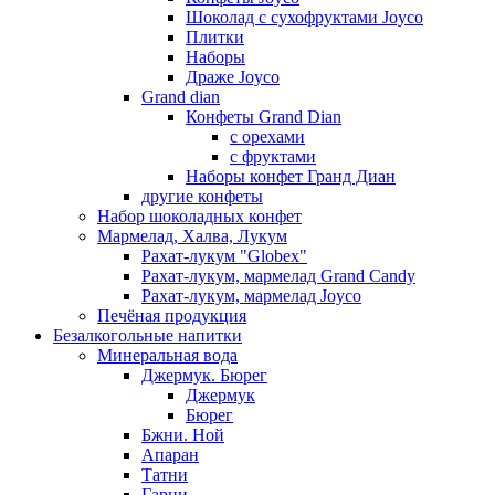
Шоколад с сухофруктами Joyco
Плитки
Наборы
Драже Joyco
Grand dian
Конфеты Grand Dian
с орехами
с фруктами
Наборы конфет Гранд Диан
другие конфеты
Набор шоколадных конфет
Мармелад, Халва, Лукум
Рахат-лукум "Globex"
Рахат-лукум, мармелад Grand Candy
Рахат-лукум, мармелад Joyco
Печёная продукция
Безалкогольные напитки
Минеральная вода
Джермук. Бюрег
Джермук
Бюрег
Бжни. Ной
Апаран
Татни
Гарни