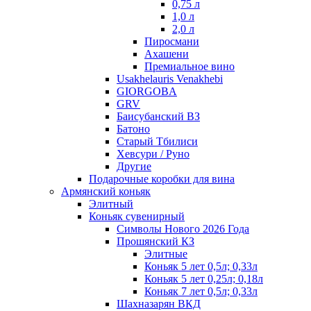
0,75 л
1,0 л
2,0 л
Пиросмани
Ахашени
Премиальное вино
Usakhelauris Venakhebi
GIORGOBA
GRV
Баисубанский ВЗ
Батоно
Старый Тбилиси
Хевсури / Руно
Другие
Подарочные коробки для вина
Армянский коньяк
Элитный
Коньяк сувенирный
Символы Нового 2026 Года
Прошянский КЗ
Элитные
Коньяк 5 лет 0,5л; 0,33л
Коньяк 5 лет 0,25л; 0,18л
Коньяк 7 лет 0,5л; 0,33л
Шахназарян ВКД