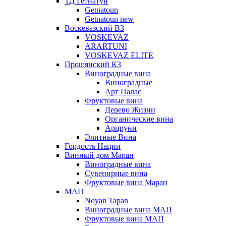
ТД Гетнатун
Getnatoun
Getnatoun new
Воскевазский ВЗ
VOSKEVAZ
ARARTUNI
VOSKEVAZ ELITE
Прошянский КЗ
Виноградные вина
Виноградные
Арт Палас
Фруктовые вина
Дерево Жизни
Органические вина
Арцруни
Элитные Вина
Гордость Нации
Винный дом Маран
Виноградные вина
Сувенирные вина
Фруктовые вина Маран
МАП
Noyan Tapan
Виноградные вина МАП
Фруктовые вина МАП