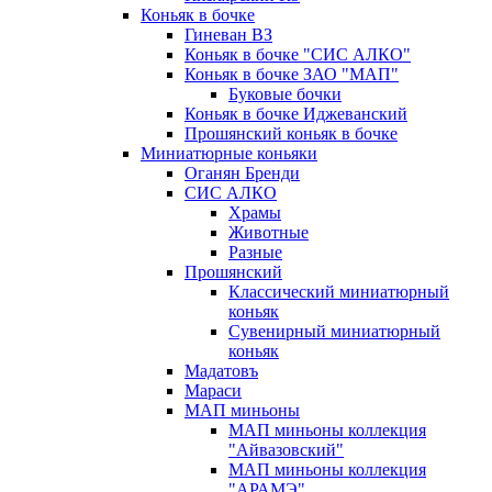
Коньяк в бочке
Гиневан ВЗ
Коньяк в бочке "СИС АЛКО"
Коньяк в бочке ЗАО "МАП"
Буковые бочки
Коньяк в бочке Иджеванский
Прошянский коньяк в бочке
Миниатюрные коньяки
Оганян Бренди
СИС АЛКО
Храмы
Животные
Разные
Прошянский
Классический миниатюрный
коньяк
Сувенирный миниатюрный
коньяк
Мадатовъ
Мараси
МАП миньоны
МАП миньоны коллекция
"Айвазовский"
МАП миньоны коллекция
"АРАМЭ"