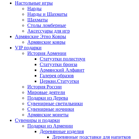
Настольные игры
Нарды
Нарды и Шахматы
Шахматы
Столы ломберные
Аксессуары для игр
Армянские Этно Ковры
Армянские ковры
VIP подарки
История Армении
Статуэтки полистоун
Статуэтки бронза
Армянский Алфавит
Галерея образов
Церкви.Статуэтки
История России
Мировые деятели
Подарки из Дерева
Сувенирные светильники
Сувенирные ночники
Армянские монеты
Сувениры и подарки
Подарки из Армении
Деревянные изделия
Деревянные подставки для напитков