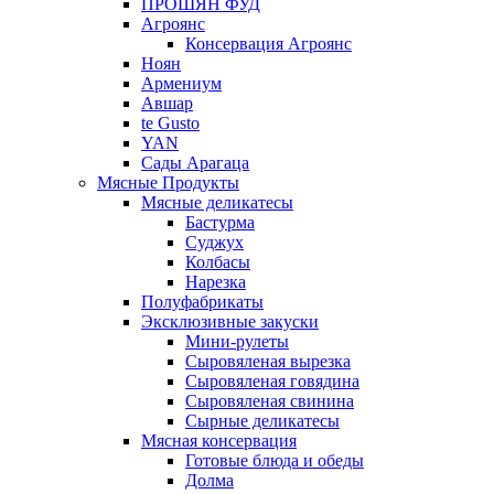
ПРОШЯН ФУД
Агроянс
Консервация Агроянс
Ноян
Армениум
Авшар
te Gusto
YAN
Сады Арагаца
Мясные Продукты
Мясные деликатесы
Бастурма
Суджух
Колбасы
Нарезка
Полуфабрикаты
Эксклюзивные закуски
Мини-рулеты
Сыровяленая вырезка
Сыровяленая говядина
Сыровяленая свинина
Сырные деликатесы
Мясная консервация
Готовые блюда и обеды
Долма