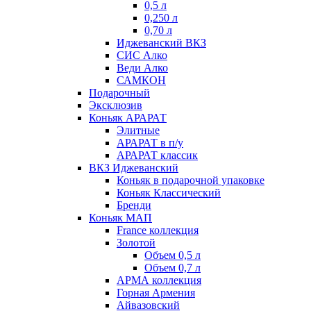
0,5 л
0,250 л
0,70 л
Иджеванский ВКЗ
СИС Алко
Веди Алко
САМКОН
Подарочный
Эксклюзив
Коньяк АРАРАТ
Элитные
АРАРАТ в п/у
АРАРАТ классик
ВКЗ Иджеванский
Коньяк в подарочной упаковке
Коньяк Классический
Бренди
Коньяк МАП
France коллекция
Золотой
Объем 0,5 л
Объем 0,7 л
АРМА коллекция
Горная Армения
Айвазовский