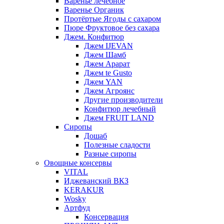
Варенье лечебное
Варенье Органик
Протёртые Ягоды с сахаром
Пюре Фруктовое без сахара
Джем. Конфитюр
Джем IJEVAN
Джем Шамб
Джем Арарат
Джем te Gusto
Джем YAN
Джем Агроянс
Другие производители
Конфитюр лечебный
Джем FRUIT LAND
Сиропы
Дошаб
Полезные сладости
Разные сиропы
Овощные консервы
VITAL
Иджеванский ВКЗ
KERAKUR
Wosky
Артфуд
Консервация