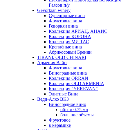
Гаясон п/у
Gevorkian winery
Сувенирные вина
Фруктовые вина
Геворкян вина
Коллекция АРИАЦ. АНАИС
Коллекция КОРОНА
Коллекция МИ ТАС
Креплёные вина
Абрикосовый Бренди
TIRANI. OLD CHINARI
Армения Вайн
Фруктовые вина
Виноградные вина
Коллекция ORRAN
Коллекция OLD ARMENIA
Коллекция "YEREVAN"
Элитные Вина
Веди-Алко ВКЗ
Виноградное вино
объем 0.75 мл
большие объемы
Фруктовое
в керамике