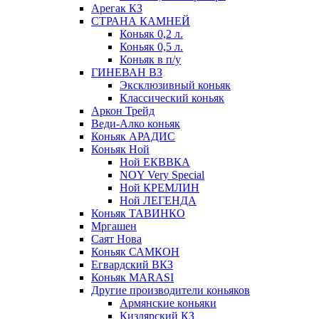
Арегак КЗ
СТРАНА КАМНЕЙ
Коньяк 0,2 л.
Коньяк 0,5 л.
Коньяк в п/у
ГИНЕВАН ВЗ
Эксклюзивный коньяк
Классический коньяк
Аркон Трейд
Веди-Алко коньяк
Коньяк АРАДИС
Коньяк Ной
Ной ЕКВВКА
NOY Very Special
Ной КРЕМЛИН
Ной ЛЕГЕНДА
Коньяк ТАВИНКО
Мргашен
Саят Нова
Коньяк САМКОН
Егвардский ВКЗ
Коньяк MARASI
Другие производители коньяков
Армянские коньяки
Кизлярский КЗ