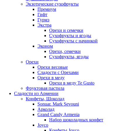
Экзотические сухофрукты
Премиум
Гифт
Гурмэ
Экстра
Орехи и семечки
Сухофрукты и ягоды
Сухофрукты с начинкой
Эконом
Орехи, семечки
Сухофрукты, ягоды
Орехи
Орехи весовые
Сладости с Орехами
Орехи в меду
Орехи в меду Te Gusto
Фруктовая пастила
Сладости из Армении
Конфеты, Шоколад
Sonuar. Mark Sevouni
Арколад
Grand Candy Armenia
Набор шоколадных конфет
Joyco
Конфеты Joyco