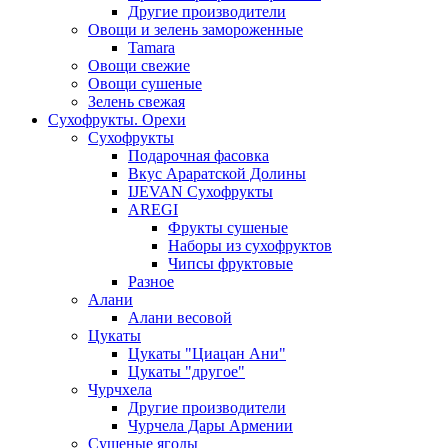
Другие производители
Овощи и зелень замороженные
Tamara
Овощи свежие
Овощи сушеные
Зелень свежая
Сухофрукты. Орехи
Сухофрукты
Подарочная фасовка
Вкус Араратской Долины
IJEVAN Сухофрукты
AREGI
Фрукты сушеные
Наборы из сухофруктов
Чипсы фруктовые
Разное
Алани
Алани весовой
Цукаты
Цукаты "Циацан Ани"
Цукаты "другое"
Чурчхела
Другие производители
Чурчела Дары Армении
Сушеные ягоды