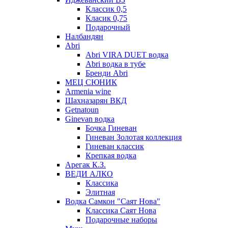
Классик 0,5
Класик 0,75
Подарочный
Налбандян
Abri
Abri VIRA DUET водка
Abri водка в тубе
Бренди Abri
МЕЦ СЮНИК
Armenia wine
Шахназарян ВКД
Getnatoun
Ginevan водка
Бочка Гиневан
Гиневан Золотая коллекция
Гиневан классик
Крепкая водка
Арегак К.З.
ВЕДИ АЛКО
Классика
Элитная
Водка Самкон "Саят Нова"
Классика Саят Нова
Подарочные наборы