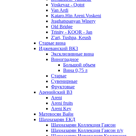
Voskevaz - Qotot
Van Ardi
Kataro.Hin Areni.Voskeni
Jraghatspanyan Winery
Old Bridge
Trinity - KOOR - Jan
Z'art, Tushpa, Keush
Старые вина
Иджеванский ВК3
Эксклюзивные вина
Виноградное
Большой объем
Вина 0,75 л
Старые
Сувенирные
Фруктовые
Аренийский ВЗ
Areni
Areni fruits
Areni Key
Матевосян Вайн
Шахназарян ЕКД
Шахназарян Коллекция Гаясон
Шахназарян Коллекция Гаясон п/у
Шахназарян Новогодняя Коллекция