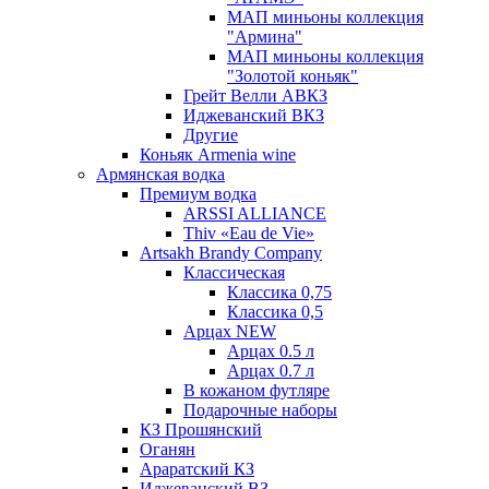
МАП миньоны коллекция
"Армина"
МАП миньоны коллекция
"Золотой коньяк"
Грейт Велли АВКЗ
Иджеванский ВКЗ
Другие
Коньяк Armenia wine
Армянская водка
Премиум водка
ARSSI ALLIANCE
Thiv «Eau de Vie»
Artsakh Brandy Company
Классическая
Классика 0,75
Классика 0,5
Арцах NEW
Арцах 0.5 л
Арцах 0.7 л
В кожаном футляре
Подарочные наборы
КЗ Прошянский
Оганян
Араратский КЗ
Иджеванский ВЗ