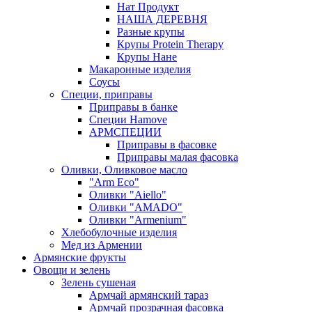
Нат Продукт
НАША ДЕРЕВНЯ
Разные крупы
Крупы Protein Therapy
Крупы Нане
Макаронные изделия
Соусы
Специи, приправы
Приправы в банке
Специи Hamove
АРМСПЕЦИИ
Приправы в фасовке
Приправы малая фасовка
Оливки, Оливковое масло
"Arm Eco"
Оливки "Aiello"
Оливки "AMADO"
Оливки "Armenium"
Хлебобулочные изделия
Мед из Армении
Армянские фрукты
Овощи и зелень
Зелень сушеная
Армчай армянский тараз
Армчай прозрачная фасовка