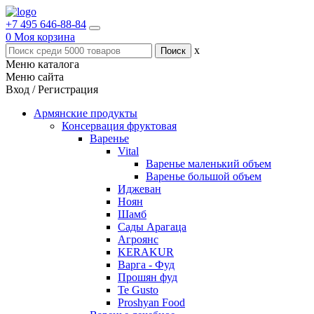
+7 495 646-88-84
0
Моя корзина
x
Меню каталога
Меню сайта
Вход / Регистрация
Армянские продукты
Консервация фруктовая
Варенье
Vital
Варенье маленький объем
Варенье большой объем
Иджеван
Ноян
Шамб
Сады Арагаца
Агроянс
KERAKUR
Варга - Фуд
Прошян фуд
Te Gusto
Proshyan Food