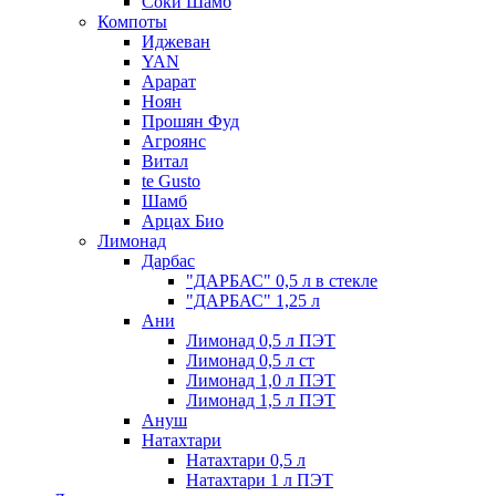
Соки Шамб
Компоты
Иджеван
YAN
Арарат
Ноян
Прошян Фуд
Агроянс
Витал
te Gusto
Шамб
Арцах Био
Лимонад
Дарбас
"ДАРБАС" 0,5 л в стекле
"ДАРБАС" 1,25 л
Ани
Лимонад 0,5 л ПЭТ
Лимонад 0,5 л ст
Лимонад 1,0 л ПЭТ
Лимонад 1,5 л ПЭТ
Ануш
Натахтари
Натахтари 0,5 л
Натахтари 1 л ПЭТ