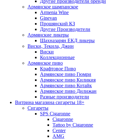
Другие производители бренди
Армянское шампанское
Armenia Wine
Ginevan
Прошянский КЗ
Другие Производители
Армянские ликеры
Шахназарян ЕКД ликеры
Виски, Текила, Джин
Виски
Коллекционные
Армянское пиво
Крафтовое Пиво
Армянское пиво Гюмри
Армянское пиво Киликия
Армянское пиво Котайк
Армянское пиво Дилижан
Разные производители
Витрина магазина сигареты 18+
Cигареты
SPS Cigaronne
Сigaronne
Tattoo by Cigaronne
Center
AMG