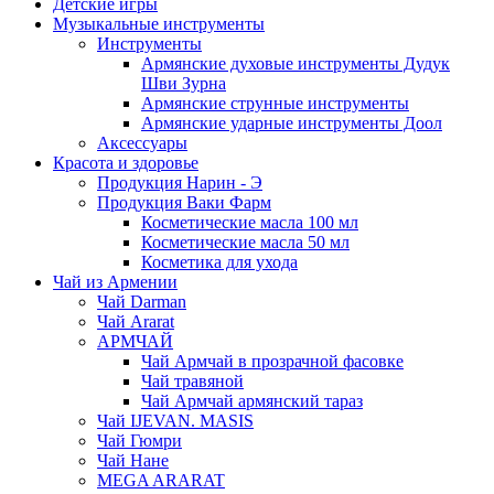
Детские игры
Музыкальные инструменты
Инструменты
Армянские духовые инструменты Дудук
Шви Зурна
Армянские струнные инструменты
Армянские ударные инструменты Доол
Аксессуары
Красота и здоровье
Продукция Нарин - Э
Продукция Ваки Фарм
Косметические масла 100 мл
Косметические масла 50 мл
Косметика для ухода
Чай из Армении
Чай Darman
Чай Ararat
АРМЧАЙ
Чай Армчай в прозрачной фасовке
Чай травяной
Чай Армчай армянский тараз
Чай IJEVAN. MASIS
Чай Гюмри
Чай Нане
MEGA ARARAT