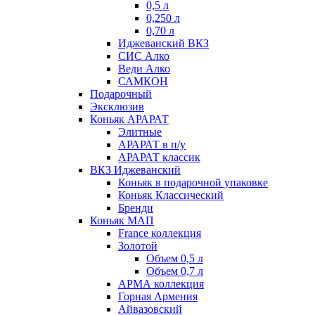
0,5 л
0,250 л
0,70 л
Иджеванский ВКЗ
СИС Алко
Веди Алко
САМКОН
Подарочный
Эксклюзив
Коньяк АРАРАТ
Элитные
АРАРАТ в п/у
АРАРАТ классик
ВКЗ Иджеванский
Коньяк в подарочной упаковке
Коньяк Классический
Бренди
Коньяк МАП
France коллекция
Золотой
Объем 0,5 л
Объем 0,7 л
АРМА коллекция
Горная Армения
Айвазовский