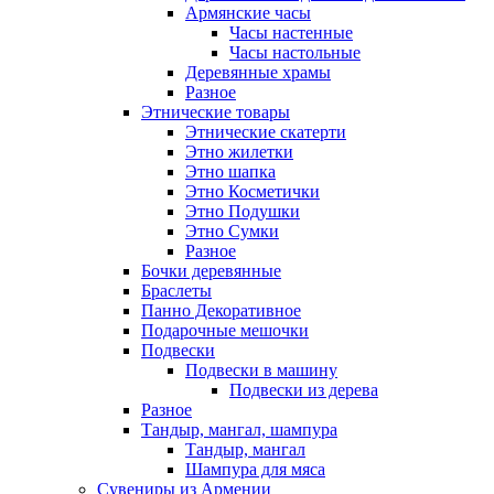
Армянские часы
Часы настенные
Часы настольные
Деревянные храмы
Разное
Этнические товары
Этнические скатерти
Этно жилетки
Этно шапка
Этно Косметички
Этно Подушки
Этно Сумки
Разное
Бочки деревянные
Браслеты
Панно Декоративное
Подарочные мешочки
Подвески
Подвески в машину
Подвески из дерева
Разное
Тандыр, мангал, шампура
Тандыр, мангал
Шампура для мяса
Сувениры из Армении