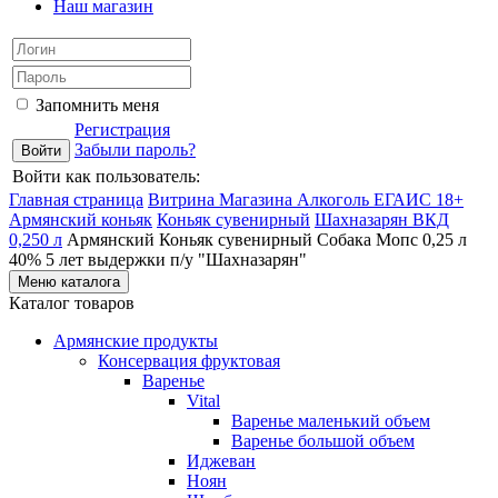
Наш магазин
Запомнить меня
Регистрация
Забыли пароль?
Войти как пользователь:
Главная страница
Витрина Магазина Алкоголь ЕГАИС 18+
Армянский коньяк
Коньяк сувенирный
Шахназарян ВКД
0,250 л
Армянский Коньяк сувенирный Собака Мопс 0,25 л
40% 5 лет выдержки п/у "Шахназарян"
Меню каталога
Каталог товаров
Армянские продукты
Консервация фруктовая
Варенье
Vital
Варенье маленький объем
Варенье большой объем
Иджеван
Ноян