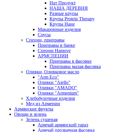
Нат Продукт
НАША ДЕРЕВНЯ
Разные крупы
Крупы Protein Therapy
Крупы Нане
Макаронные изделия
Соусы
Специи, приправы
Приправы в банке
Специи Hamove
АРМСПЕЦИИ
Приправы в фасовке
Приправы малая фасовка
Оливки, Оливковое масло
"Arm Eco"
Оливки "Aiello"
Оливки "AMADO"
Оливки "Armenium"
Хлебобулочные изделия
Мед из Армении
Армянские фрукты
Овощи и зелень
Зелень сушеная
Армчай армянский тараз
Армчай прозрачная фасовка