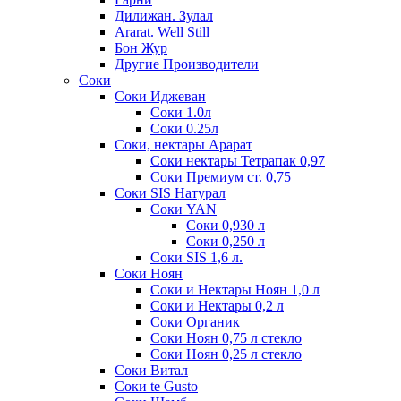
Дилижан. Зулал
Ararat. Well Still
Бон Жур
Другие Производители
Соки
Соки Иджеван
Соки 1.0л
Соки 0.25л
Соки, нектары Арарат
Соки нектары Тетрапак 0,97
Соки Премиум ст. 0,75
Соки SIS Натурал
Соки YAN
Соки 0,930 л
Соки 0,250 л
Соки SIS 1,6 л.
Соки Ноян
Соки и Нектары Ноян 1,0 л
Соки и Нектары 0,2 л
Соки Органик
Соки Ноян 0,75 л стекло
Соки Ноян 0,25 л стекло
Соки Витал
Соки te Gusto