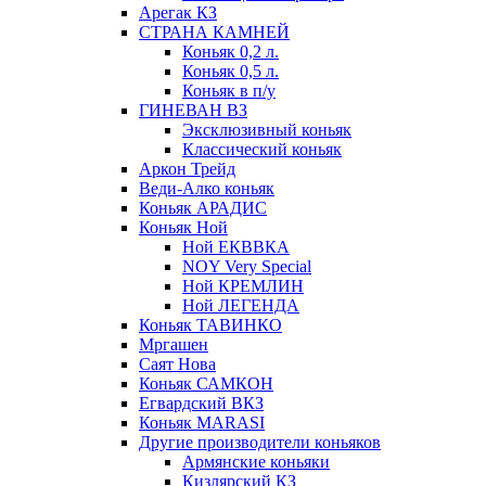
Арегак КЗ
СТРАНА КАМНЕЙ
Коньяк 0,2 л.
Коньяк 0,5 л.
Коньяк в п/у
ГИНЕВАН ВЗ
Эксклюзивный коньяк
Классический коньяк
Аркон Трейд
Веди-Алко коньяк
Коньяк АРАДИС
Коньяк Ной
Ной ЕКВВКА
NOY Very Special
Ной КРЕМЛИН
Ной ЛЕГЕНДА
Коньяк ТАВИНКО
Мргашен
Саят Нова
Коньяк САМКОН
Егвардский ВКЗ
Коньяк MARASI
Другие производители коньяков
Армянские коньяки
Кизлярский КЗ