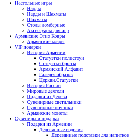
Настольные игры
Нарды
Нарды и Шахматы
Шахматы
Столы ломберные
Аксессуары для игр
Армянские Этно Ковры
Армянские ковры
VIP подарки
История Армении
Статуэтки полистоун
Статуэтки бронза
Армянский Алфавит
Галерея образов
Церкви.Статуэтки
История России
Мировые деятели
Подарки из Дерева
Сувенирные светильники
Сувенирные ночники
Армянские монеты
Сувениры и подарки
Подарки из Армении
Деревянные изделия
Деревянные подставки для напитков