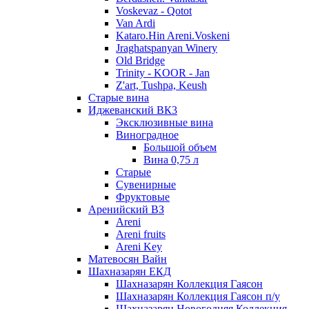
Voskevaz - Qotot
Van Ardi
Kataro.Hin Areni.Voskeni
Jraghatspanyan Winery
Old Bridge
Trinity - KOOR - Jan
Z'art, Tushpa, Keush
Старые вина
Иджеванский ВК3
Эксклюзивные вина
Виноградное
Большой объем
Вина 0,75 л
Старые
Сувенирные
Фруктовые
Аренийский ВЗ
Areni
Areni fruits
Areni Key
Матевосян Вайн
Шахназарян ЕКД
Шахназарян Коллекция Гаясон
Шахназарян Коллекция Гаясон п/у
Шахназарян Новогодняя Коллекция