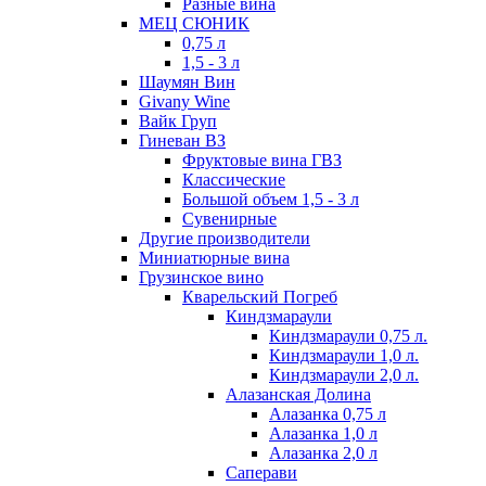
Разные вина
МЕЦ СЮНИК
0,75 л
1,5 - 3 л
Шаумян Вин
Givany Wine
Вайк Груп
Гиневан ВЗ
Фруктовые вина ГВЗ
Классические
Большой объем 1,5 - 3 л
Сувенирные
Другие производители
Миниатюрные вина
Грузинское вино
Кварельский Погреб
Киндзмараули
Киндзмараули 0,75 л.
Киндзмараули 1,0 л.
Киндзмараули 2,0 л.
Алазанская Долина
Алазанка 0,75 л
Алазанка 1,0 л
Алазанка 2,0 л
Саперави