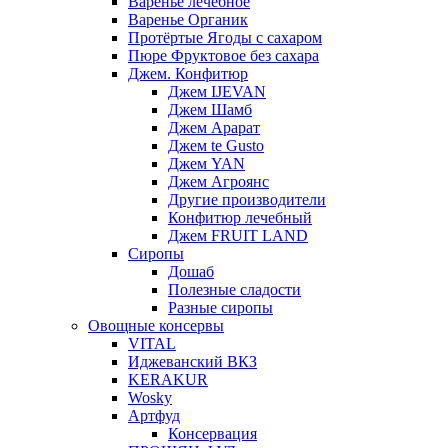
Варенье лечебное
Варенье Органик
Протёртые Ягоды с сахаром
Пюре Фруктовое без сахара
Джем. Конфитюр
Джем IJEVAN
Джем Шамб
Джем Арарат
Джем te Gusto
Джем YAN
Джем Агроянс
Другие производители
Конфитюр лечебный
Джем FRUIT LAND
Сиропы
Дошаб
Полезные сладости
Разные сиропы
Овощные консервы
VITAL
Иджеванский ВКЗ
KERAKUR
Wosky
Артфуд
Консервация