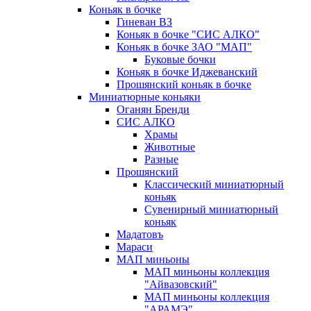
Коньяк в бочке
Гиневан ВЗ
Коньяк в бочке "СИС АЛКО"
Коньяк в бочке ЗАО "МАП"
Буковые бочки
Коньяк в бочке Иджеванский
Прошянский коньяк в бочке
Миниатюрные коньяки
Оганян Бренди
СИС АЛКО
Храмы
Животные
Разные
Прошянский
Классический миниатюрный
коньяк
Сувенирный миниатюрный
коньяк
Мадатовъ
Мараси
МАП миньоны
МАП миньоны коллекция
"Айвазовский"
МАП миньоны коллекция
"АРАМЭ"