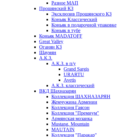
Разное МАП
Прошянский КЗ
Эксклюзив Прошянского КЗ
Коньяк Классический
Коньяк в подарочной упаковке
Коньяк в тубе
Коньяк MADATOFF
Great Valley
Оганян КЗ
Шаумян
А.К.З.
А.К.З. в п/у
Grand Sargis
URARTU
Avetis
А.К.З. классический
ВКД Шахназарян
Коллекция ШАХНАЗАРЯН
Жемчужина Армении
Коллекция Гаясон
Коллекция "Премиум"
Армянская мозаика
Mustang. Mountain
MAUTAIN
Коллекция "Паракар"