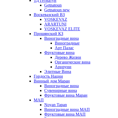
ТД Гетнатун
Getnatoun
Getnatoun new
Воскевазский ВЗ
VOSKEVAZ
ARARTUNI
VOSKEVAZ ELITE
Прошянский КЗ
Виноградные вина
Виноградные
Арт Палас
Фруктовые вина
Дерево Жизни
Органические вина
Арцруни
Элитные Вина
Гордость Нации
Винный дом Маран
Виноградные вина
Сувенирные вина
Фруктовые вина Маран
МАП
Noyan Tapan
Виноградные вина МАП
Фруктовые вина МАП