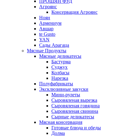
ПРОШЯН ФУД
Агроянс
Консервация Агроянс
Ноян
Армениум
Авшар
te Gusto
YAN
Сады Арагаца
Мясные Продукты
Мясные деликатесы
Бастурма
Суджух
Колбасы
Нарезка
Полуфабрикаты
Эксклюзивные закуски
Мини-рулеты
Сыровяленая вырезка
Сыровяленая говядина
Сыровяленая свинина
Сырные деликатесы
Мясная консервация
Готовые блюда и обеды
Долма