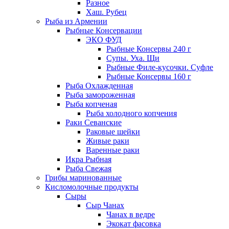
Разное
Хаш. Рубец
Рыба из Армении
Рыбные Консервации
ЭКО ФУД
Рыбные Консервы 240 г
Супы. Уха. Щи
Рыбные Филе-кусочки. Суфле
Рыбные Консервы 160 г
Рыба Охлажденная
Рыба замороженная
Рыба копченая
Рыба холодного копчения
Раки Севанские
Раковые шейки
Живые раки
Варенные раки
Икра Рыбная
Рыба Свежая
Грибы маринованные
Кисломолочные продукты
Сыры
Сыр Чанах
Чанах в ведре
Экокат фасовка