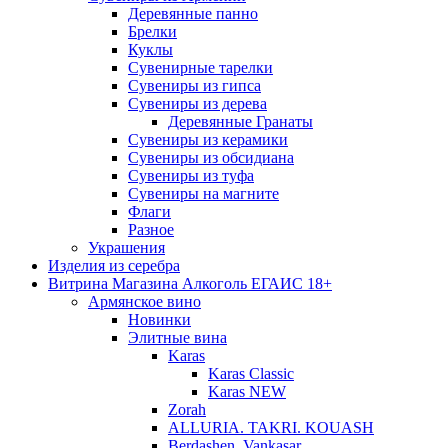
Деревянные панно
Брелки
Куклы
Сувенирные тарелки
Сувениры из гипса
Сувениры из дерева
Деревянные Гранаты
Сувениры из керамики
Сувениры из обсидиана
Сувениры из туфа
Сувениры на магните
Флаги
Разное
Украшения
Изделия из серебра
Витрина Магазина Алкоголь ЕГАИС 18+
Армянское вино
Новинки
Элитные вина
Karas
Karas Classic
Karas NEW
Zorah
ALLURIA. TAKRI. KOUASH
Berdashen. Vankasar