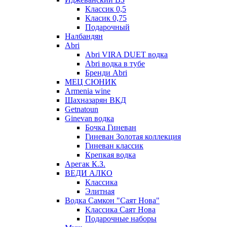
Классик 0,5
Класик 0,75
Подарочный
Налбандян
Abri
Abri VIRA DUET водка
Abri водка в тубе
Бренди Abri
МЕЦ СЮНИК
Armenia wine
Шахназарян ВКД
Getnatoun
Ginevan водка
Бочка Гиневан
Гиневан Золотая коллекция
Гиневан классик
Крепкая водка
Арегак К.З.
ВЕДИ АЛКО
Классика
Элитная
Водка Самкон "Саят Нова"
Классика Саят Нова
Подарочные наборы